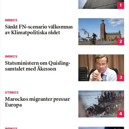
1
INRIKES
Sänkt FN-scenario välkomnas
av Klimatpolitiska rådet
2
INRIKES
Statsministern om Quisling-
samtalet med Åkesson
3
UTRIKES
Marockos migranter pressar
Europa
4
INRIKES