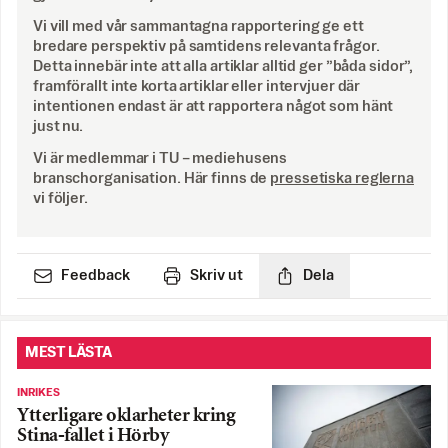
Vi vill med vår sammantagna rapportering ge ett
bredare perspektiv på samtidens relevanta frågor.
Detta innebär inte att alla artiklar alltid ger ”båda sidor”,
framförallt inte korta artiklar eller intervjuer där
intentionen endast är att rapportera något som hänt
just nu.
Vi är medlemmar i TU – mediehusens
branschorganisation. Här finns de
pressetiska reglerna
vi följer.
Feedback
Skriv ut
Dela
MEST LÄSTA
INRIKES
Ytterligare oklarheter kring
Stina-fallet i Hörby