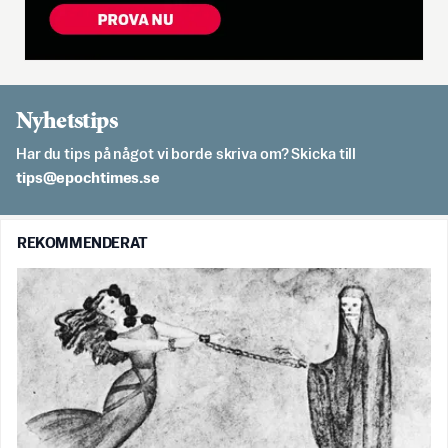
Nyhetstips
Har du tips på något vi borde skriva om? Skicka till
es.semithcope@spit
REKOMMENDERAT