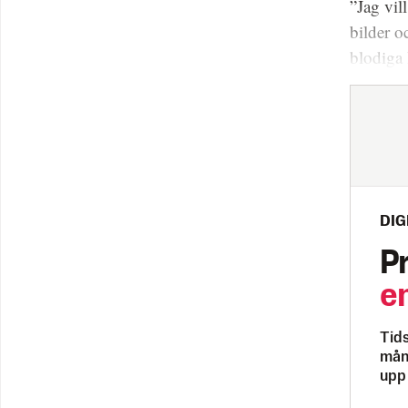
”Jag vil
bilder o
blodiga 
DIG
P
e
Tids
måna
upp 