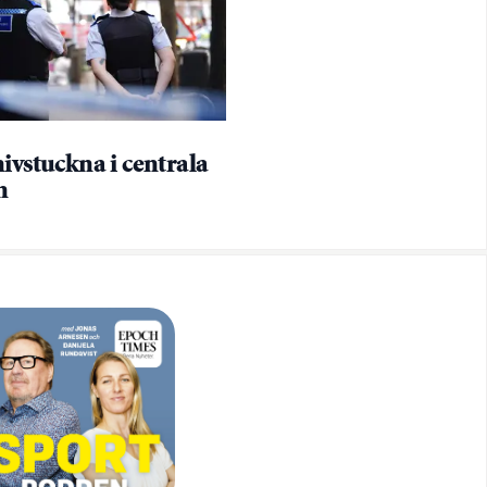
ivstuckna i centrala
n