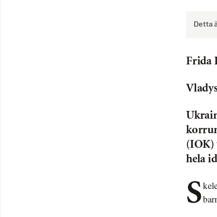
Detta 
Frida 
Vladys
Ukrain
korru
(IOK) 
hela i
Skeleton-åkaren Heraskevytjs hjälm är prydd med bilder av ukrainska
bar