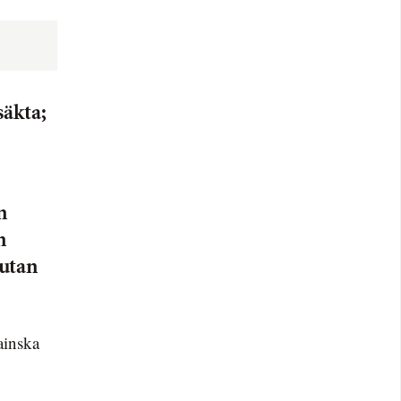
säkta;
n
n
 utan