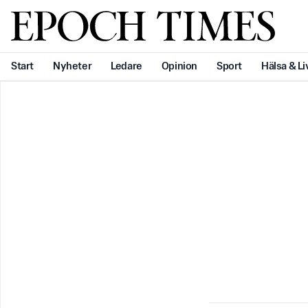
Svenska Epoch Times
Start
Nyheter
Ledare
Opinion
Sport
Hälsa & Li