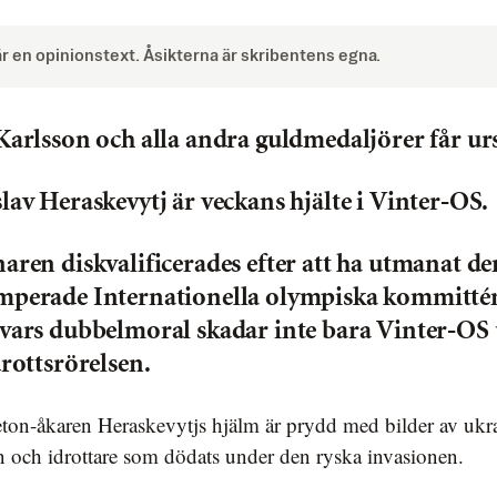
är en opinionstext. Åsikterna är skribentens egna.
Karlsson och alla andra guldmedaljörer får ur
lav Heraskevytj är veckans hjälte i Vinter-OS.
aren diskvalificerades efter att ha utmanat de
mperade Internationella olympiska kommitté
vars dubbelmoral skadar inte bara Vinter-OS
drottsrörelsen.
n och idrottare som dödats under den ryska invasionen.