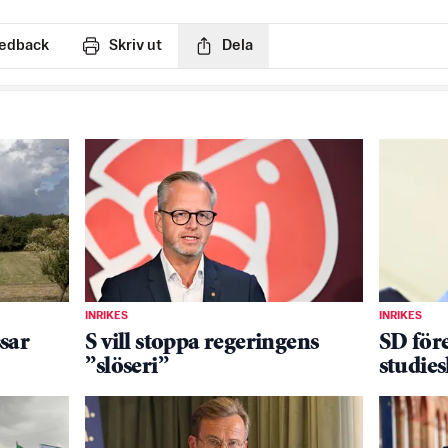
edback
Skriv ut
Dela
INRIKES
INRIKES
sar
S vill stoppa regeringens
SD före
”slöseri”
studies