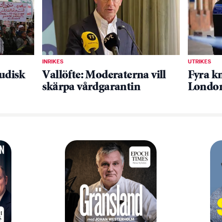
INRIKES
UTRIKES
udisk
Vallöfte: Moderaterna vill
Fyra kn
skärpa vårdgarantin
Londo