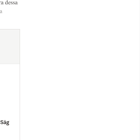
ra dessa
a
 Säg