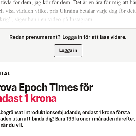
l tävla för dem, jag kör för dem. Det är en ära för mig att bä
ch visa världen vilket pris Ukraina betalar varje dag för dett
krig”, säger han i en video på Instagram.
Redan prenumerant?
Logga in för att läsa vidare.
Logga in
ITAL
rova Epoch Times för
ndast 1 krona
begränsat introduktionserbjudande, endast 1 krona första
den utan att binda dig! Bara 199 kronor i månaden därefter.
när du vill.