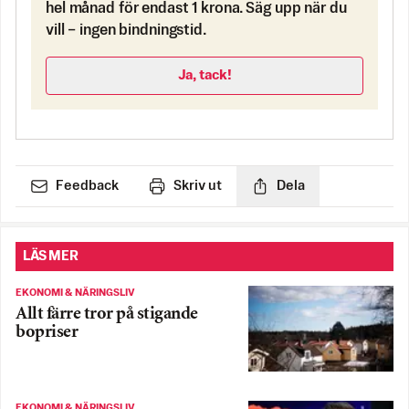
hel månad för endast 1 krona. Säg upp när du
vill – ingen bindningstid.
Ja, tack!
Feedback
Skriv ut
Dela
LÄS MER
EKONOMI & NÄRINGSLIV
Allt färre tror på stigande
bopriser
EKONOMI & NÄRINGSLIV