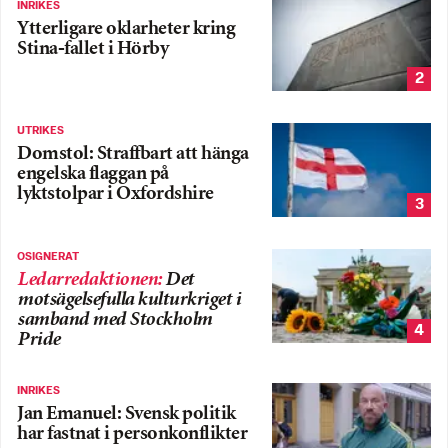
INRIKES
Ytterligare oklarheter kring
Stina-fallet i Hörby
2
UTRIKES
Domstol: Straffbart att hänga
engelska flaggan på
lyktstolpar i Oxfordshire
3
OSIGNERAT
Ledarredaktionen
:
Det
motsägelsefulla kulturkriget i
samband med Stockholm
4
Pride
INRIKES
Jan Emanuel: Svensk politik
har fastnat i personkonflikter