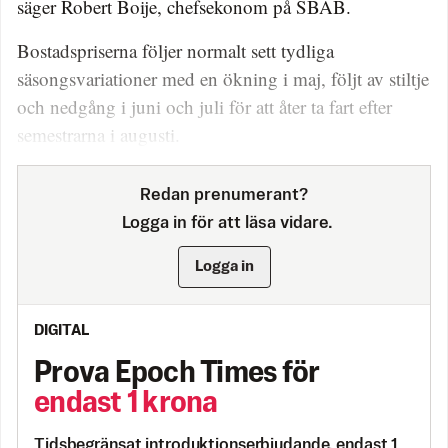
säger Robert Boije, chefsekonom på SBAB.
Bostadspriserna följer normalt sett tydliga
säsongsvariationer med en ökning i maj, följt av stiltje
och nedgång i juni och juli för att åter ta fart efter
semestrarna i augusti.
Redan prenumerant?
Logga in för att läsa vidare.
Logga in
DIGITAL
Prova Epoch Times för
endast 1 krona
Tidsbegränsat introduktionserbjudande, endast 1