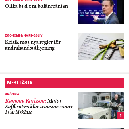
Olika bud om bolåneräntan
EKONOMI & NÄRINGSLIV
Kritik mot nya regler för
andrahandsuthyrning
MEST LÄSTA
KRÖNIKA
Ramona Karlsson
:
Mats i
Säffle utvecklar transmissioner
i världsklass
1