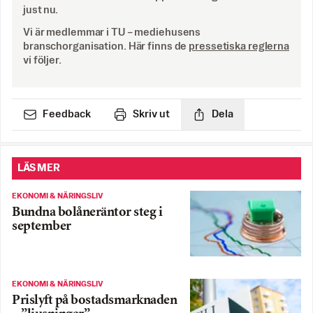
just nu.
Vi är medlemmar i TU – mediehusens
branschorganisation. Här finns de
pressetiska reglerna
vi följer.
Feedback
Skriv ut
Dela
LÄS MER
EKONOMI & NÄRINGSLIV
Bundna bolåneräntor steg i
september
EKONOMI & NÄRINGSLIV
Prislyft på bostadsmarknaden