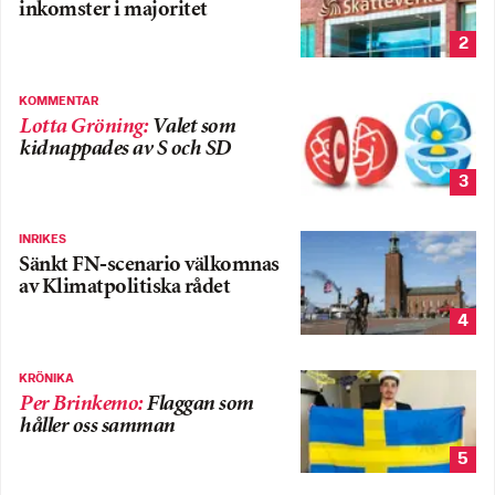
inkomster i majoritet
2
KOMMENTAR
Lotta Gröning
:
Valet som
kidnappades av S och SD
3
INRIKES
Sänkt FN-scenario välkomnas
av Klimatpolitiska rådet
4
KRÖNIKA
Per Brinkemo
:
Flaggan som
håller oss samman
5