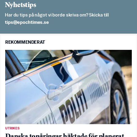
Nyhetstips
Har du tips på något vi borde skriva om? Skicka till
es.semithcope@spit
REKOMMENDERAT
UTRIKES
Danska tonåringar häktade för planerat