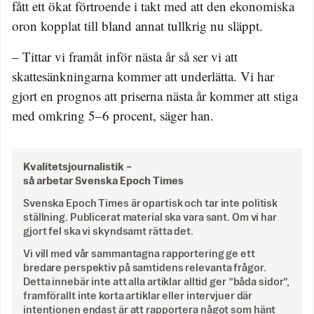
fått ett ökat förtroende i takt med att den ekonomiska
oron kopplat till bland annat tullkrig nu släppt.
– Tittar vi framåt inför nästa år så ser vi att
skattesänkningarna kommer att underlätta. Vi har
gjort en prognos att priserna nästa år kommer att stiga
med omkring 5–6 procent, säger han.
Kvalitetsjournalistik –
så arbetar Svenska Epoch Times
Svenska Epoch Times är opartisk och tar inte politisk
ställning. Publicerat material ska vara sant. Om vi har
gjort fel ska vi skyndsamt rätta det.
Vi vill med vår sammantagna rapportering ge ett
bredare perspektiv på samtidens relevanta frågor.
Detta innebär inte att alla artiklar alltid ger ”båda sidor”,
framförallt inte korta artiklar eller intervjuer där
intentionen endast är att rapportera något som hänt