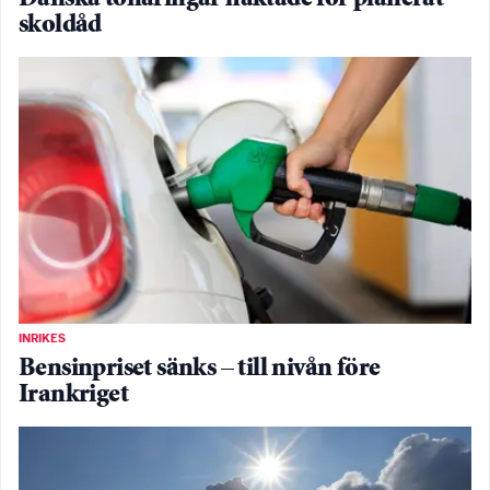
skoldåd
INRIKES
Bensinpriset sänks – till nivån före
Irankriget