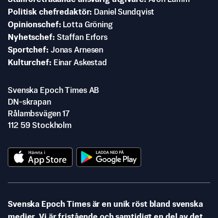
Politisk chefredaktör
Daniel Sundqvist
Opinionschef
Lotta Gröning
Nyhetschef
Staffan Erfors
Sportchef
Jonas Arnesen
Kulturchef
Einar Askestad
Svenska Epoch Times AB
DN-skrapan
Rålambsvägen 17
112 59 Stockholm
Svenska Epoch Times är en unik röst bland svenska
medier. Vi är fristående och samtidigt en del av det