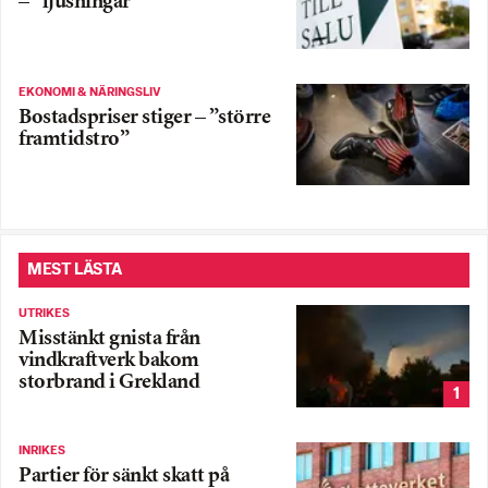
– ”ljusningar”
EKONOMI & NÄRINGSLIV
Bostadspriser stiger – ”större
framtidstro”
MEST LÄSTA
UTRIKES
Misstänkt gnista från
vindkraftverk bakom
storbrand i Grekland
1
INRIKES
Partier för sänkt skatt på