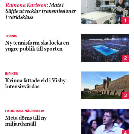
Ramona Karlsson
:
Mats i
Säffle utvecklar transmissioner
i världsklass
1
TENNIS
Ny tennisform ska locka en
yngre publik till sporten
2
INRIKES
Kvinna fattade eld i Visby –
intensivvårdas
3
EKONOMI & NÄRINGSLIV
Meta döms till ny
miljardsmäll
4