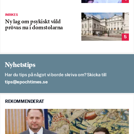
INRIKES
Ny lag om psykiskt våld
prövas nu i domstolarna
5
Nyhetstips
Har du tips på något vi borde skriva om? Skicka till
es.semithcope@spit
REKOMMENDERAT