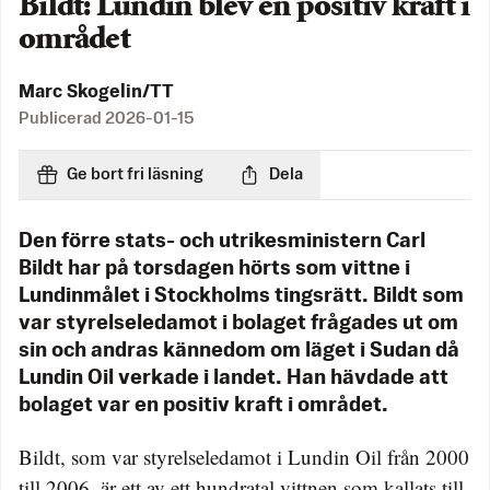
Bildt: Lundin blev en positiv kraft i
området
Marc Skogelin/TT
Publicerad
2026-01-15
Ge bort fri läsning
Dela
Den förre stats- och utrikesministern Carl
Bildt har på torsdagen hörts som vittne i
Lundinmålet i Stockholms tingsrätt. Bildt som
var styrelseledamot i bolaget frågades ut om
sin och andras kännedom om läget i Sudan då
Lundin Oil verkade i landet. Han hävdade att
bolaget var en positiv kraft i området.
Bildt, som var styrelseledamot i Lundin Oil från 2000
till 2006, är ett av ett hundratal vittnen som kallats till