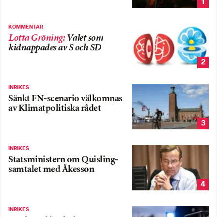
1
KOMMENTAR
Lotta Gröning
:
Valet som
kidnappades av S och SD
2
INRIKES
Sänkt FN-scenario välkomnas
av Klimatpolitiska rådet
3
INRIKES
Statsministern om Quisling-
samtalet med Åkesson
4
INRIKES