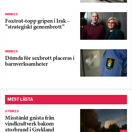
INRIKES
Foxtrot-topp gripen i Irak –
”strategiskt genombrott”
INRIKES
Dömda för sexbrott placeras i
barnverksamheter
MEST LÄSTA
UTRIKES
Misstänkt gnista från
vindkraftverk bakom
storbrand i Grekland