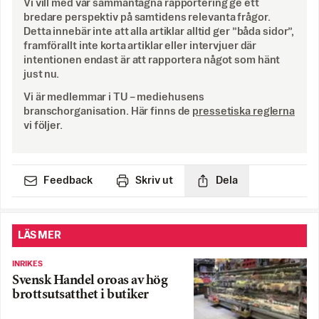
Vi vill med vår sammantagna rapportering ge ett
bredare perspektiv på samtidens relevanta frågor.
Detta innebär inte att alla artiklar alltid ger ”båda sidor”,
framförallt inte korta artiklar eller intervjuer där
intentionen endast är att rapportera något som hänt
just nu.
Vi är medlemmar i TU – mediehusens
branschorganisation. Här finns de
pressetiska reglerna
vi följer.
Feedback
Skriv ut
Dela
LÄS MER
INRIKES
Svensk Handel oroas av hög
brottsutsatthet i butiker