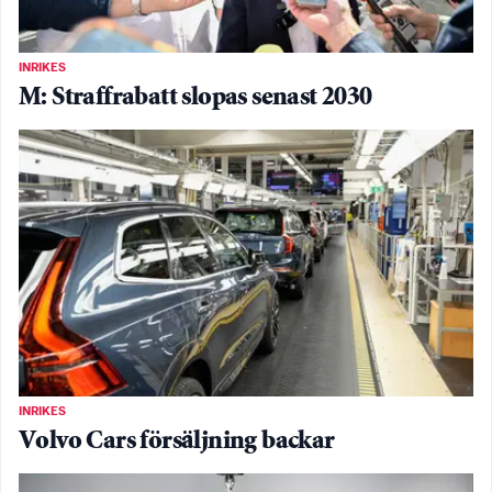
INRIKES
M: Straffrabatt slopas senast 2030
INRIKES
Volvo Cars försäljning backar