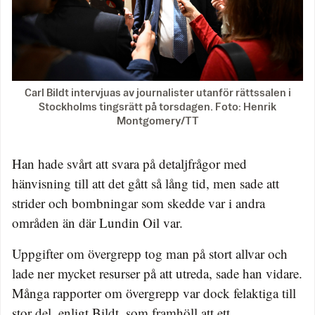
Carl Bildt intervjuas av journalister utanför rättssalen i
Stockholms tingsrätt på torsdagen. Foto: Henrik
Montgomery/TT
Han hade svårt att svara på detaljfrågor med
hänvisning till att det gått så lång tid, men sade att
strider och bombningar som skedde var i andra
områden än där Lundin Oil var.
Uppgifter om övergrepp tog man på stort allvar och
lade ner mycket resurser på att utreda, sade han vidare.
Många rapporter om övergrepp var dock felaktiga till
stor del, enligt Bildt, som framhöll att ett