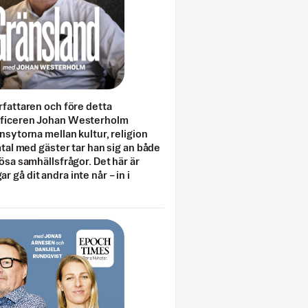
rfattaren och före detta
fficeren Johan Westerholm
onsytorna mellan kultur, religion
amtal med gäster tar han sig an både
lösa samhällsfrågor. Det här är
 gå dit andra inte når – in i