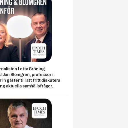
rnalisten Lotta Gröning
 Jan Blomgren, professor i
 in gäster till att fritt diskutera
ing aktuella samhällsfrågor.