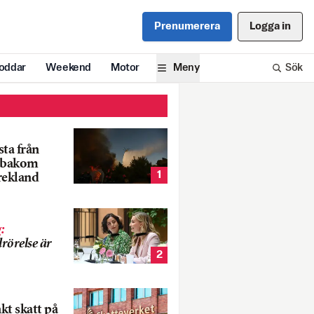
Prenumerera
Logga in
oddar
Weekend
Motor
Meny
Sök
ta från
k bakom
1
rekland
g
:
rörelse är
2
nkt skatt på