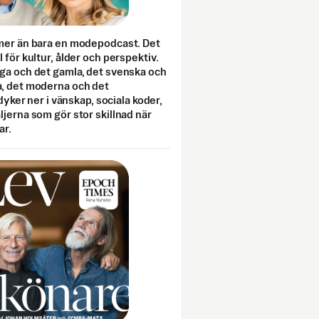
mer än bara en modepodcast. Det
 för kultur, ålder och perspektiv.
ga och det gamla, det svenska och
, det moderna och det
 dyker ner i vänskap, sociala koder,
jerna som gör stor skillnad när
ar.