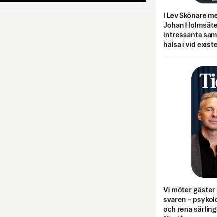
I Lev Skönare m
Johan Holmsäter
intressanta sa
hälsa i vid exist
Vi möter gäster 
svaren – psykolo
och rena särling