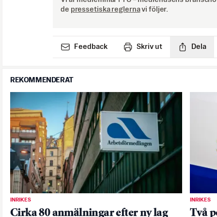
de
pressetiska reglerna
vi följer.
Feedback
Skriv ut
Dela
REKOMMENDERAT
INRIKES
INRIKES
Cirka 80 anmälningar efter ny lag
Två p