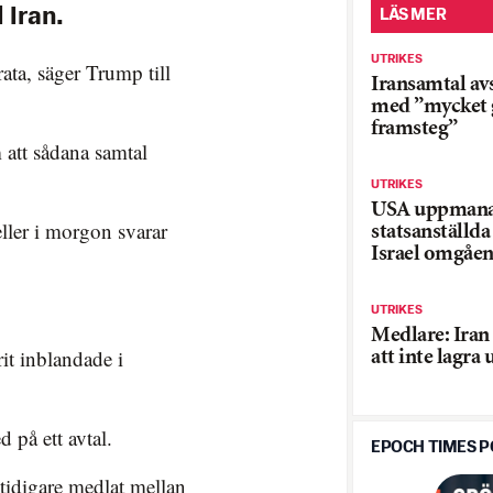
 Iran.
LÄS MER
UTRIKES
rata, säger Trump till
Iransamtal av
med ”mycket 
framsteg”
 att sådana samtal
UTRIKES
USA uppman
ller i morgon svarar
statsanställda
Israel omgåe
UTRIKES
Medlare: Iran
it inblandade i
att inte lagra 
 på ett avtal.
EPOCH TIMES 
tidigare medlat mellan