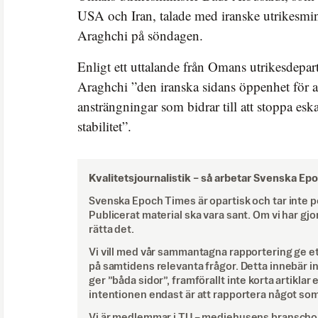
USA och Iran, talade med iranske utrikesmi
Araghchi på söndagen.
Enligt ett uttalande från Omans utrikesdepar
Araghchi ”den iranska sidans öppenhet för al
ansträngningar som bidrar till att stoppa eska
stabilitet”.
Kvalitetsjournalistik –
så arbetar Svenska Ep
Svenska Epoch Times är opartisk och tar inte pol
Publicerat material ska vara sant. Om vi har gjo
rätta det.
Vi vill med vår sammantagna rapportering ge e
på samtidens relevanta frågor. Detta innebär inte 
ger ”båda sidor”, framförallt inte korta artiklar 
intentionen endast är att rapportera något som
Vi är medlemmar i TU – mediehusens branschor