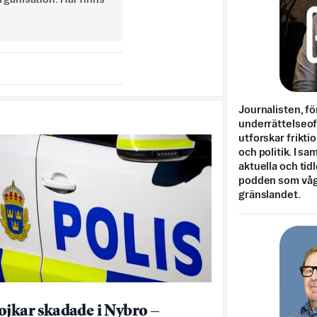
Journalisten, fö
underrättelseo
utforskar frikti
och politik. I s
aktuella och tid
podden som vågar
gränslandet.
ojkar skadade i Nybro –