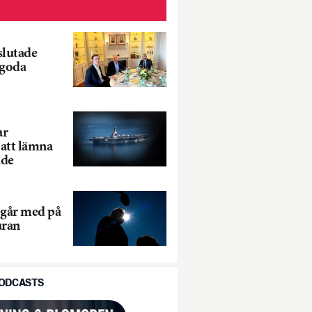
slutade
goda
ar
 att lämna
nde
 går med på
uran
PODCASTS