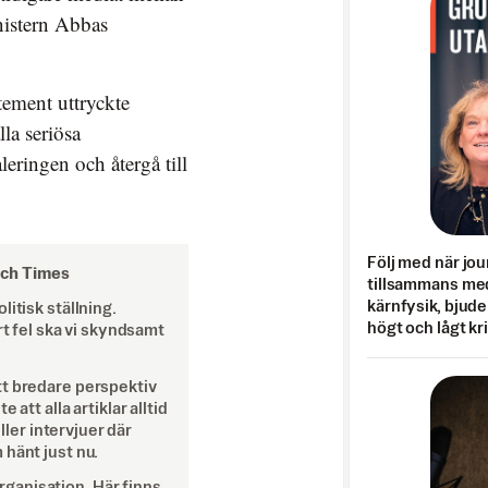
nistern Abbas
tement uttryckte
la seriösa
leringen och återgå till
Följ med när jou
och Times
tillsammans med
kärnfysik, bjuder
itisk ställning.
högt och lågt kr
rt fel ska vi skyndsamt
tt bredare perspektiv
att alla artiklar alltid
eller intervjuer där
 hänt just nu.
ganisation. Här finns