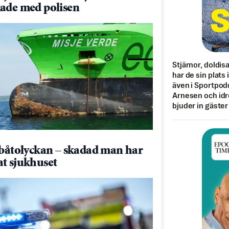
ade med polisen
Stjärnor, doldis
har de sin plats 
även i Sportpod
Arnesen och idr
bjuder in gäster
 båtolyckan – skadad man har
t sjukhuset