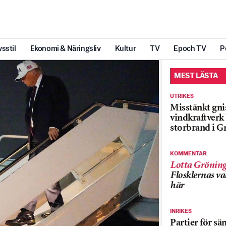
vsstil
Ekonomi & Näringsliv
Kultur
TV
Epoch TV
P
MEST LÄSTA
UTRIKES
Misstänkt gnis
vindkraftver
storbrand i G
KOMMENTAR
Lotta Grönin
Flosklernas val
här
INRIKES
Partier för sä