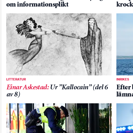
om informationsplikt
krock
LITTERATUR
INRIKES
Einar Askestad
:
Ur ”Kallocain” (del 6
Efter
av 8)
lämna