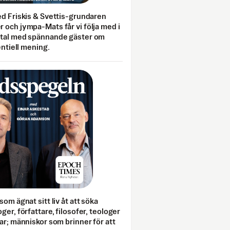
ed Friskis & Svettis-grundaren
 och jympa-Mats får vi följa med i
mtal med spännande gäster om
entiell mening.
som ägnat sitt liv åt att söka
ger, författare, filosofer, teologer
ar; människor som brinner för att