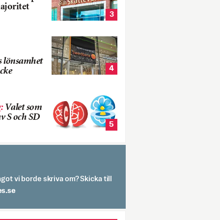
ajoritet
3
s lönsamhet
4
cke
g
:
Valet som
v S och SD
5
got vi borde skriva om? Skicka till
spit