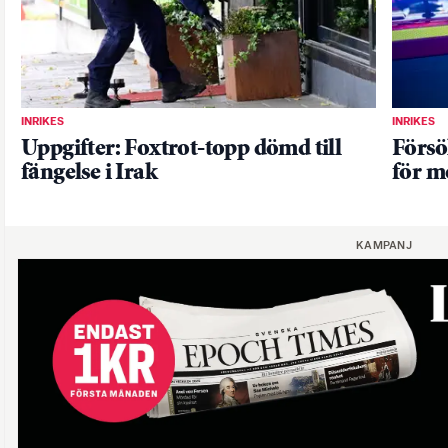
INRIKES
INRIKES
Uppgifter: Foxtrot-topp dömd till
Försö
fängelse i Irak
för 
KAMPANJ