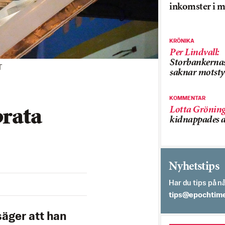
inkomster i m
KRÖNIKA
Per Lindvall
:
Storbankerna
T
saknar motsty
KOMMENTAR
Lotta Grönin
prata
kidnappades a
Nyhetstips
Har du tips på nå
es.semithcope@
äger att han