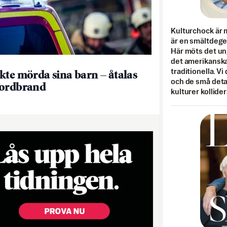
Kulturchock är 
är en smältdegel
Här möts det un
det amerikanska
traditionella. Vi
kte mörda sina barn – åtalas
och de små detal
mordbrand
kulturer kollider