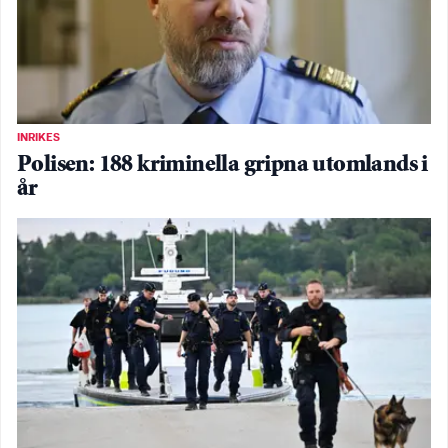
INRIKES
Polisen: 188 kriminella gripna utomlands i
år