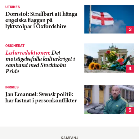
UTRIKES
Domstol: Straffbart att hänga
engelska flaggan på
lyktstolpar i Oxfordshire
3
OSIGNERAT
Ledarredaktionen
:
Det
motsägelsefulla kulturkriget i
samband med Stockholm
4
Pride
INRIKES
Jan Emanuel: Svensk politik
har fastnat i personkonflikter
5
KAMPANJ