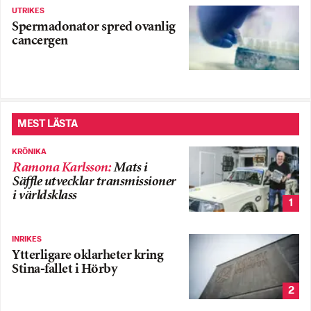
UTRIKES
Spermadonator spred ovanlig
cancergen
MEST LÄSTA
KRÖNIKA
Ramona Karlsson
:
Mats i
Säffle utvecklar transmissioner
i världsklass
1
INRIKES
Ytterligare oklarheter kring
Stina-fallet i Hörby
2