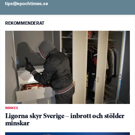
es.semithcope@spit
REKOMMENDERAT
INRIKES
Ligorna skyr Sverige – inbrott och stölder
minskar