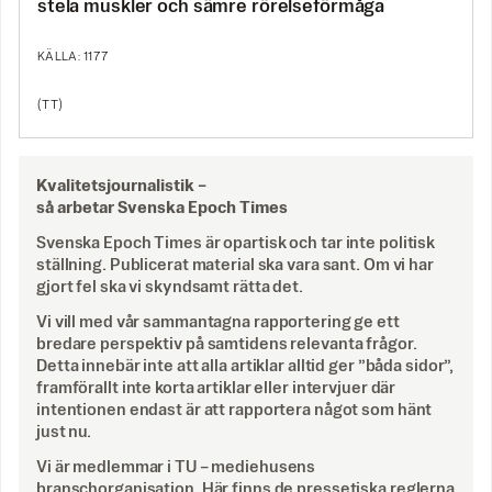
stela muskler och sämre rörelseförmåga
KÄLLA: 1177
(TT)
Kvalitetsjournalistik –
så arbetar Svenska Epoch Times
Svenska Epoch Times är opartisk och tar inte politisk
ställning. Publicerat material ska vara sant. Om vi har
gjort fel ska vi skyndsamt rätta det.
Vi vill med vår sammantagna rapportering ge ett
bredare perspektiv på samtidens relevanta frågor.
Detta innebär inte att alla artiklar alltid ger ”båda sidor”,
framförallt inte korta artiklar eller intervjuer där
intentionen endast är att rapportera något som hänt
just nu.
Vi är medlemmar i TU – mediehusens
branschorganisation. Här finns de
pressetiska reglerna