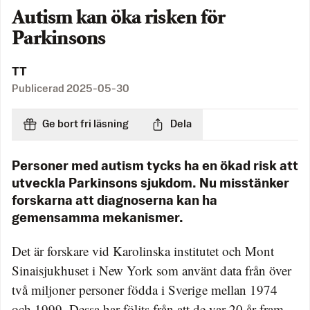
Autism kan öka risken för
Parkinsons
TT
Publicerad
2025-05-30
Ge bort fri läsning
Dela
Personer med autism tycks ha en ökad risk att
utveckla Parkinsons sjukdom. Nu misstänker
forskarna att diagnoserna kan ha
gemensamma mekanismer.
Det är forskare vid Karolinska institutet och Mont
Sinaisjukhuset i New York som använt data från över
två miljoner personer födda i Sverige mellan 1974
och 1999. Dessa har följts från att de var 20 år fram