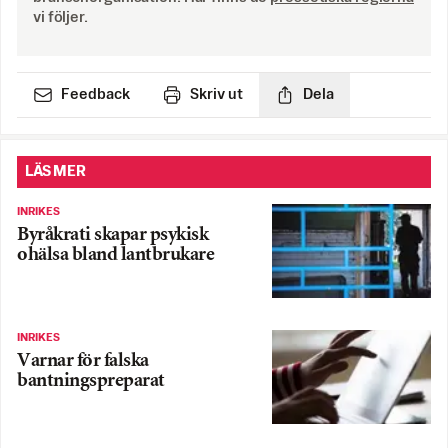
vi följer.
Feedback
Skriv ut
Dela
LÄS MER
INRIKES
Byråkrati skapar psykisk
ohälsa bland lantbrukare
INRIKES
Varnar för falska
bantningspreparat