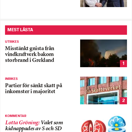
MEST LÄSTA
UTRIKES
Misstänkt gnista från
vindkraftverk bakom
storbrand i Grekland
1
INRIKES
Partier för sänkt skatt på
inkomster i majoritet
2
KOMMENTAR
Lotta Gröning
:
Valet som
kidnappades av S och SD