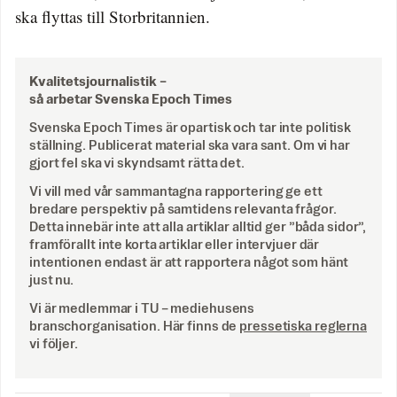
ska flyttas till Storbritannien.
Kvalitetsjournalistik –
så arbetar Svenska Epoch Times
Svenska Epoch Times är opartisk och tar inte politisk
ställning. Publicerat material ska vara sant. Om vi har
gjort fel ska vi skyndsamt rätta det.
Vi vill med vår sammantagna rapportering ge ett
bredare perspektiv på samtidens relevanta frågor.
Detta innebär inte att alla artiklar alltid ger ”båda sidor”,
framförallt inte korta artiklar eller intervjuer där
intentionen endast är att rapportera något som hänt
just nu.
Vi är medlemmar i TU – mediehusens
branschorganisation. Här finns de
pressetiska reglerna
vi följer.