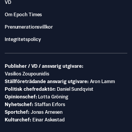
VD
Om Epoch Times
Prenumerationsvillkor
Integritetspolicy
Publisher / VD / ansvarig utgivare
Vasilios Zoupounidis
Ställföreträdande ansvarig utgivare
Aron Lamm
Politisk chefredaktör
Daniel Sundqvist
Opinionschef
Lotta Gröning
Nyhetschef
Staffan Erfors
Sportchef
Jonas Arnesen
Kulturchef
Einar Askestad