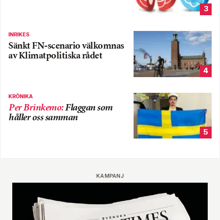
3
INRIKES
Sänkt FN-scenario välkomnas
av Klimatpolitiska rådet
4
KRÖNIKA
Per Brinkemo
:
Flaggan som
håller oss samman
5
KAMPANJ