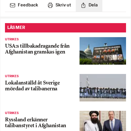
Feedback
Skriv ut
Dela
LÄS MER
UTRIKES
USA:s tillbakadragande från
Afghanistan granskas igen
UTRIKES
Lokalanställd åt Sverige
mördad av talibanerna
UTRIKES
Ryssland erkänner
talibanstyret i Afghanistan