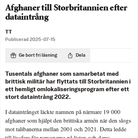
Afghaner till Storbritannien efter
dataintrång
TT
Publicerad
2025-07-15
Ge bort fri läsning
Dela
Tusentals afghaner som samarbetat med
brittisk militär har flyttats till Storbritannien i
ett hemligt omlokaliseringsprogram efter ett
stort dataintrång 2022.
I dataintrånget läckte namnen på närmare 19 000
afghaner som hjälpt den brittiska armén när den slogs
mot talibanerna mellan 2001 och 2021. Detta ledde
till livsfara för personerna på listan och deras