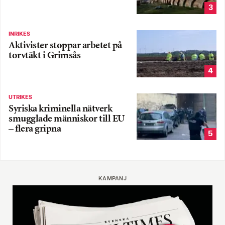
3
INRIKES
Aktivister stoppar arbetet på
torvtäkt i Grimsås
4
UTRIKES
Syriska kriminella nätverk
smugglade människor till EU
– flera gripna
5
KAMPANJ