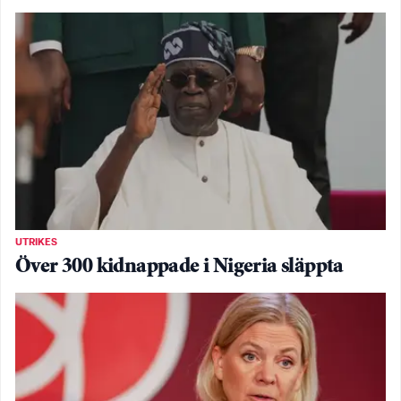
UTRIKES
Över 300 kidnappade i Nigeria släppta