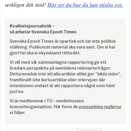
verkligen ditt stöd!
Här ser du hur du kan stödja oss.
Kvalitetsjournalistik –
så arbetar Svenska Epoch Times
Svenska Epoch Times är opartisk och tar inte politisk
ställning. Publicerat material ska vara sant. Om vi har
gjort fel ska vi skyndsamt rätta det.
Vi vill med vår sammantagna rapportering ge ett
bredare perspektiv på samtidens relevanta frågor.
Detta innebär inte att alla artiklar alltid ger ”båda sidor”,
framförallt inte korta artiklar eller intervjuer där
intentionen endast är att rapportera något som hänt
just nu.
Vi är medlemmar i TU – mediehusens
branschorganisation. Här finns de
pressetiska reglerna
vi följer.