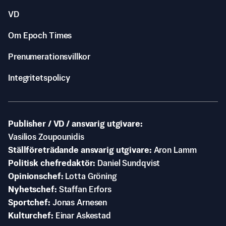
VD
Om Epoch Times
Prenumerationsvillkor
Integritetspolicy
Publisher / VD / ansvarig utgivare
Vasilios Zoupounidis
Ställföreträdande ansvarig utgivare
Aron Lamm
Politisk chefredaktör
Daniel Sundqvist
Opinionschef
Lotta Gröning
Nyhetschef
Staffan Erfors
Sportchef
Jonas Arnesen
Kulturchef
Einar Askestad