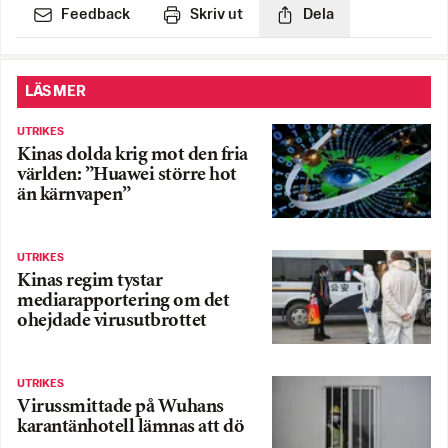
Feedback
Skriv ut
Dela
LÄS MER
UTRIKES
Kinas dolda krig mot den fria
världen: ”Huawei större hot
än kärnvapen”
UTRIKES
Kinas regim tystar
mediarapportering om det
ohejdade virusutbrottet
UTRIKES
Virussmittade på Wuhans
karantänhotell lämnas att dö