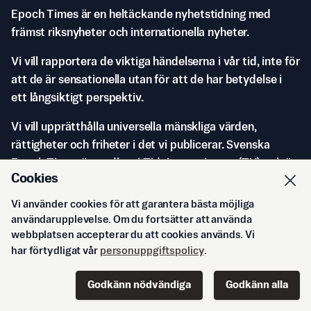
Epoch Times är en heltäckande nyhetstidning med
främst riksnyheter och internationella nyheter.
Vi vill rapportera de viktiga händelserna i vår tid, inte för
att de är sensationella utan för att de har betydelse i
ett långsiktigt perspektiv.
Vi vill upprätthålla universella mänskliga värden,
rättigheter och friheter i det vi publicerar. Svenska
Epoch Times är medlem i Tidningsutgivarna (TU) och är
Cookies
av ”särskild vikt för mediemångfalden” enligt
Mediestödsnämnden.
Vi använder cookies för att garantera bästa möjliga
användarupplevelse. Om du fortsätter att använda
webbplatsen accepterar du att cookies används. Vi
har förtydligat vår
personuppgiftspolicy
.
Godkänn nödvändiga
Godkänn alla
Start
Innehåll
Podd
Senaste
Logga in
© Svenska Epoch Times AB
2026