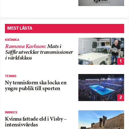
MEST LÄSTA
KRÖNIKA
Ramona Karlsson
:
Mats i
Säffle utvecklar transmissioner
i världsklass
1
TENNIS
Ny tennisform ska locka en
yngre publik till sporten
2
INRIKES
Kvinna fattade eld i Visby –
intensivvårdas