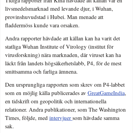
Tidiga rapporter från Kina hävdade att källan var en
livsmedelsmarknad med levande djur, i Wuhan,
provinshuvudstad i Hubei. Man menade att
fladdermöss kunde vara orsaken.
Andra rapporter hävdade att källan kan ha varit det
statliga Wuhan Institute of Virology (institut för
virusforskning) nära marknaden, där viruset kan ha
läckt från landets högsäkerhetslabb, P4, för de mest
smittsamma och farliga ämnena.
Den ursprungliga rapporten som skrev om P4-labbet
som en möjlig källa publicerades av
GreatGameIndia
,
en tidskrift om geopolitik och internationella
relationer. Andra publikationer, som The Washington
Times, följde, med
intervjuer
som hävdade samma
sak.