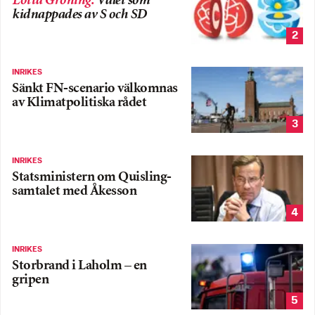
Lotta Gröning
:
Valet som
kidnappades av S och SD
2
INRIKES
Sänkt FN-scenario välkomnas
av Klimatpolitiska rådet
3
INRIKES
Statsministern om Quisling-
samtalet med Åkesson
4
INRIKES
Storbrand i Laholm – en
gripen
5