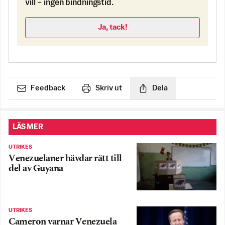
vill – ingen bindningstid.
Ja, tack!
Feedback
Skriv ut
Dela
LÄS MER
UTRIKES
Venezuelaner hävdar rätt till
del av Guyana
UTRIKES
Cameron varnar Venezuela