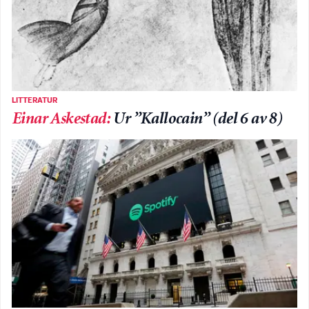
LITTERATUR
Einar Askestad
:
Ur ”Kallocain” (del 6 av 8)