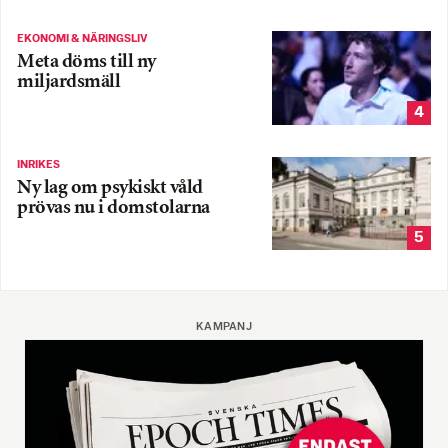
EKONOMI & NÄRINGSLIV
Meta döms till ny
miljardsmäll
4
INRIKES
Ny lag om psykiskt våld
prövas nu i domstolarna
5
KAMPANJ