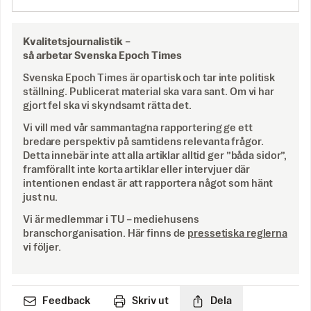
Kvalitetsjournalistik –
så arbetar Svenska Epoch Times
Svenska Epoch Times är opartisk och tar inte politisk
ställning. Publicerat material ska vara sant. Om vi har
gjort fel ska vi skyndsamt rätta det.
Vi vill med vår sammantagna rapportering ge ett
bredare perspektiv på samtidens relevanta frågor.
Detta innebär inte att alla artiklar alltid ger ”båda sidor”,
framförallt inte korta artiklar eller intervjuer där
intentionen endast är att rapportera något som hänt
just nu.
Vi är medlemmar i TU – mediehusens
branschorganisation. Här finns de
pressetiska reglerna
vi följer.
Feedback
Skriv ut
Dela