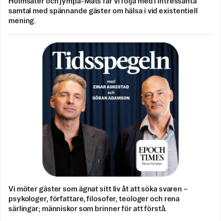
Holmsäter och jympa-Mats får vi följa med i intressanta
samtal med spännande gäster om hälsa i vid existentiell
mening.
Vi möter gäster som ägnat sitt liv åt att söka svaren –
psykologer, författare, filosofer, teologer och rena
särlingar; människor som brinner för att förstå.