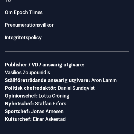
VD
Om Epoch Times
Prenumerationsvillkor
Integritetspolicy
Publisher / VD / ansvarig utgivare
Vasilios Zoupounidis
Ställföreträdande ansvarig utgivare
Aron Lamm
Politisk chefredaktör
Daniel Sundqvist
Opinionschef
Lotta Gröning
Nyhetschef
Staffan Erfors
Sportchef
Jonas Arnesen
Kulturchef
Einar Askestad