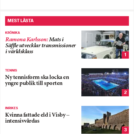
MEST LÄSTA
KRÖNIKA
Ramona Karlsson
:
Mats i
Säffle utvecklar transmissioner
i världsklass
1
TENNIS
Ny tennisform ska locka en
yngre publik till sporten
2
INRIKES
Kvinna fattade eld i Visby –
intensivvårdas
3