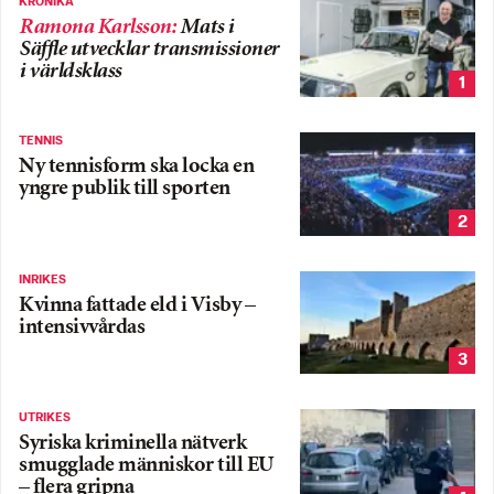
KRÖNIKA
Ramona Karlsson
:
Mats i
Säffle utvecklar transmissioner
i världsklass
1
TENNIS
Ny tennisform ska locka en
yngre publik till sporten
2
INRIKES
Kvinna fattade eld i Visby –
intensivvårdas
3
UTRIKES
Syriska kriminella nätverk
smugglade människor till EU
– flera gripna