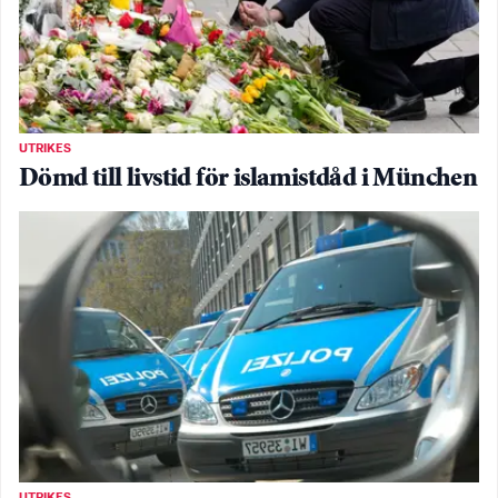
UTRIKES
Dömd till livstid för islamistdåd i München
UTRIKES