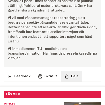
Svenska Epoch Times är opartisk och tar inte politisk
ställning. Publicerat material ska vara sant. Om vi har
gjort fel ska vi skyndsamt rätta det.
Vi vill med vår sammantagna rapportering ge ett
bredare perspektiv på samtidens relevanta frågor.
Detta innebär inte att alla artiklar alltid ger ”båda sidor”,
framförallt inte korta artiklar eller intervjuer där
intentionen endast är att rapportera något som hänt
just nu.
Vi är medlemmar i TU – mediehusens
branschorganisation. Här finns de
pressetiska reglerna
vi följer.
Feedback
Skriv ut
Dela
LÄS MER
UTRIKES