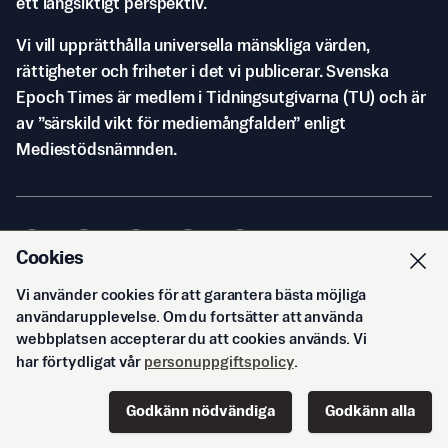
ett långsiktigt perspektiv.
Vi vill upprätthålla universella mänskliga värden,
rättigheter och friheter i det vi publicerar. Svenska
Epoch Times är medlem i Tidningsutgivarna (TU) och är
av ”särskild vikt för mediemångfalden” enligt
Mediestödsnämnden.
Cookies
Vi använder cookies för att garantera bästa möjliga
© Svenska Epoch Times AB
2026
användarupplevelse. Om du fortsätter att använda
webbplatsen accepterar du att cookies används. Vi
har förtydligat vår
personuppgiftspolicy
.
Godkänn nödvändiga
Godkänn alla
Start
Innehåll
Podd
Senaste
Logga in