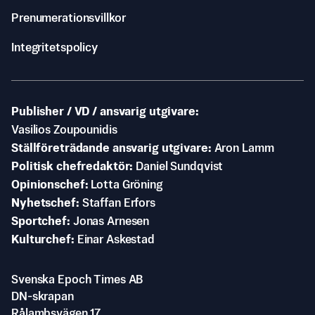
Prenumerationsvillkor
Integritetspolicy
Publisher / VD / ansvarig utgivare
Vasilios Zoupounidis
Ställföreträdande ansvarig utgivare
Aron Lamm
Politisk chefredaktör
Daniel Sundqvist
Opinionschef
Lotta Gröning
Nyhetschef
Staffan Erfors
Sportchef
Jonas Arnesen
Kulturchef
Einar Askestad
Svenska Epoch Times AB
DN-skrapan
Rålambsvägen 17