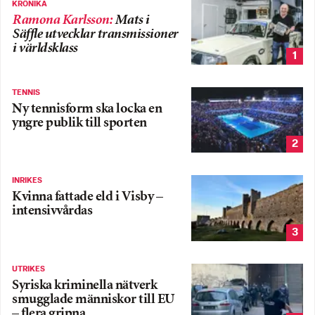
KRÖNIKA
Ramona Karlsson
:
Mats i
Säffle utvecklar transmissioner
i världsklass
1
TENNIS
Ny tennisform ska locka en
yngre publik till sporten
2
INRIKES
Kvinna fattade eld i Visby –
intensivvårdas
3
UTRIKES
Syriska kriminella nätverk
smugglade människor till EU
– flera gripna