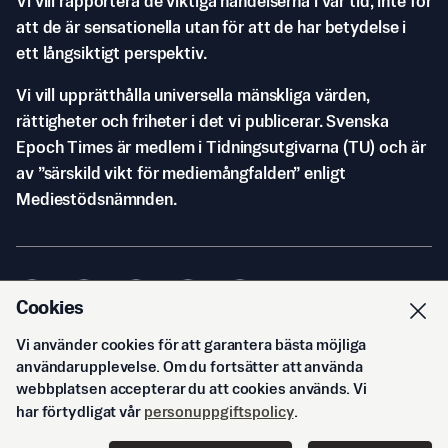
Vi vill rapportera de viktiga händelserna i vår tid, inte för
att de är sensationella utan för att de har betydelse i
ett långsiktigt perspektiv.
Vi vill upprätthålla universella mänskliga värden,
rättigheter och friheter i det vi publicerar. Svenska
Epoch Times är medlem i Tidningsutgivarna (TU) och är
av ”särskild vikt för mediemångfalden” enligt
Mediestödsnämnden.
Cookies
Vi använder cookies för att garantera bästa möjliga
© Svenska Epoch Times AB
2026
användarupplevelse. Om du fortsätter att använda
webbplatsen accepterar du att cookies används. Vi
har förtydligat vår
personuppgiftspolicy
.