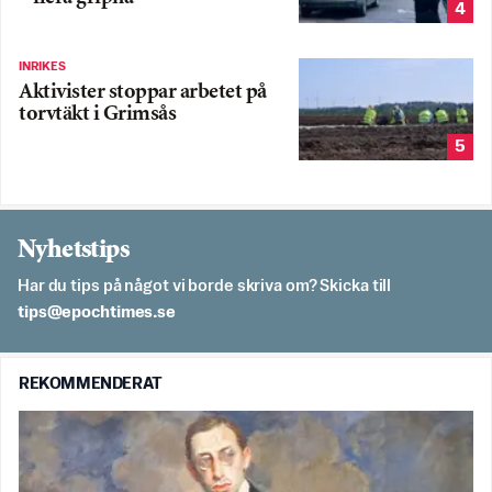
4
INRIKES
Aktivister stoppar arbetet på
torvtäkt i Grimsås
5
Nyhetstips
Har du tips på något vi borde skriva om? Skicka till
es.semithcope@spit
REKOMMENDERAT