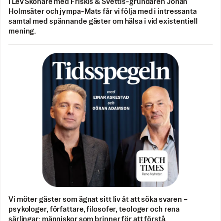
I Lev Skönare med Friskis & Svettis-grundaren Johan
Holmsäter och jympa-Mats får vi följa med i intressanta
samtal med spännande gäster om hälsa i vid existentiell
mening.
Vi möter gäster som ägnat sitt liv åt att söka svaren –
psykologer, författare, filosofer, teologer och rena
särlingar; människor som brinner för att förstå.