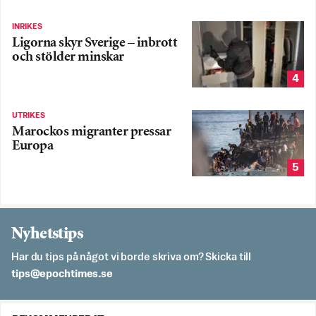
INRIKES
Ligorna skyr Sverige – inbrott
och stölder minskar
4
UTRIKES
Marockos migranter pressar
Europa
5
Nyhetstips
Har du tips på något vi borde skriva om? Skicka till
es.semithcope@spit