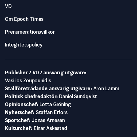
VD
Om Epoch Times
Prenumerationsvillkor
Integritetspolicy
Publisher / VD / ansvarig utgivare
Vasilios Zoupounidis
Ställföreträdande ansvarig utgivare
Aron Lamm
Politisk chefredaktör
Daniel Sundqvist
Opinionschef
Lotta Gröning
Nyhetschef
Staffan Erfors
Sportchef
Jonas Arnesen
Kulturchef
Einar Askestad