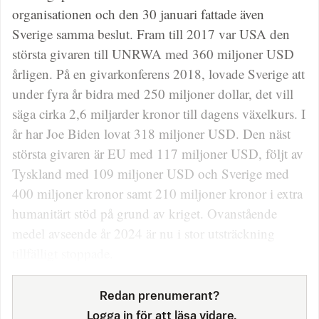
organisationen och den 30 januari fattade även
Sverige samma beslut. Fram till 2017 var USA den
största givaren till UNRWA med 360 miljoner USD
årligen. På en givarkonferens 2018, lovade Sverige att
under fyra år bidra med 250 miljoner dollar, det vill
säga cirka 2,6 miljarder kronor till dagens växelkurs. I
år har Joe Biden lovat 318 miljoner USD. Den näst
största givaren är EU med 117 miljoner USD, följt av
Tyskland med 109 miljoner USD och Sverige med
400 miljoner kronor samt 210 miljoner kronor i extra
humanitärt stöd på grund av kriget. Ovanstående
medel avseende år 2024 är nu i stor utsträckning
tillfälligt stoppade.
Redan prenumerant?
Logga in för att läsa vidare.