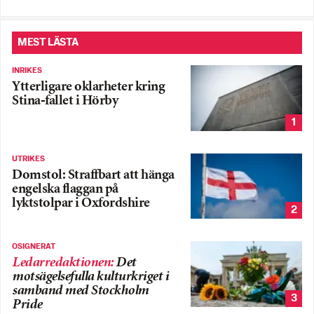
MEST LÄSTA
INRIKES
Ytterligare oklarheter kring
Stina-fallet i Hörby
1
UTRIKES
Domstol: Straffbart att hänga
engelska flaggan på
lyktstolpar i Oxfordshire
2
OSIGNERAT
Ledarredaktionen
:
Det
motsägelsefulla kulturkriget i
samband med Stockholm
3
Pride