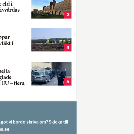
 eld i
sivvårdas
3
oppar
vtäkt i
4
nella
glade
5
 EU – flera
got vi borde skriva om? Skicka till
spit