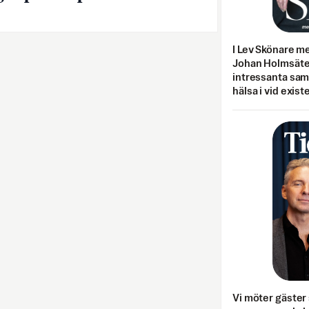
I Lev Skönare m
Johan Holmsäter
intressanta sa
hälsa i vid exist
Vi möter gäster 