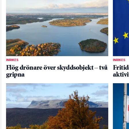
INRIKES
INRIKES
Flög drönare över skyddsobjekt – två
Fritid
gripna
aktiv