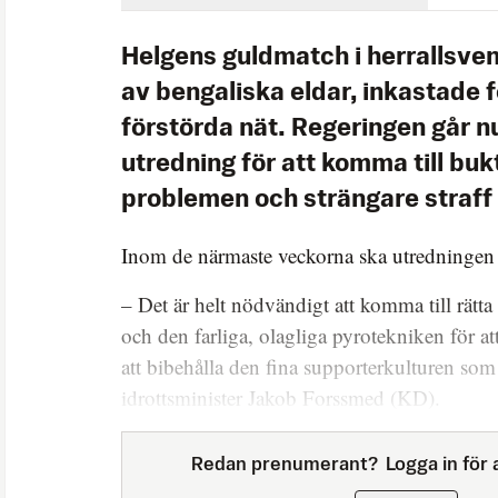
Helgens guldmatch i herrallsve
av bengaliska eldar, inkastade 
förstörda nät. Regeringen går 
utredning för att komma till bu
problemen och strängare straff k
Inom de närmaste veckorna ska utredningen ti
– Det är helt nödvändigt att komma till rätta
och den farliga, olagliga pyrotekniken för at
att bibehålla den fina supporterkulturen som 
idrottsminister Jakob Forssmed (KD).
Redan prenumerant?
Logga in för a