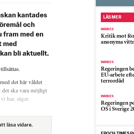
nskan kantades
LÄS MER
föremål och
INRIKES
nu fram med en
Kritik mot fö
anonyma vitt
kt med
an bli aktuellt.
INRIKES
llsättas.
Regeringen be
EU-arbete eft
 med det här våldet
terrordåd
t det ska vara möjligt
INRIKES
vi har, säger
Regeringen pos
OS i Sverige 
tt läsa vidare.
EPOCH TIMES 