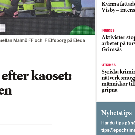
Kvinna fattade
Visby – inten
INRIKES
Aktivister st
mellan Malmö FF och IF Elfsborg på Eleda
arbetet på tor
Grimsås
UTRIKES
Syriska krimi
efter kaoset:
nätverk smug
människor till
fen
gripna
Nyhetstips
Har du tips på nå
es.semithcope@