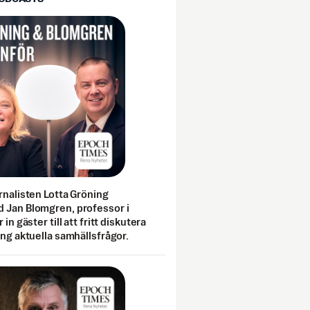
rnalisten Lotta Gröning
 Jan Blomgren, professor i
 in gäster till att fritt diskutera
ing aktuella samhällsfrågor.