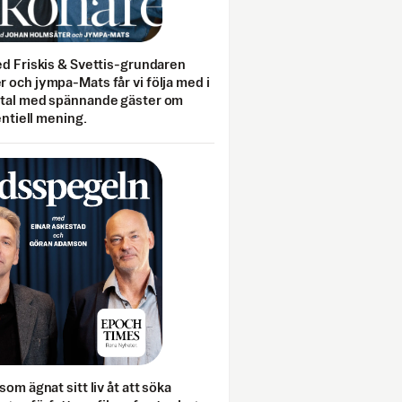
ed Friskis & Svettis-grundaren
 och jympa-Mats får vi följa med i
mtal med spännande gäster om
entiell mening.
som ägnat sitt liv åt att söka