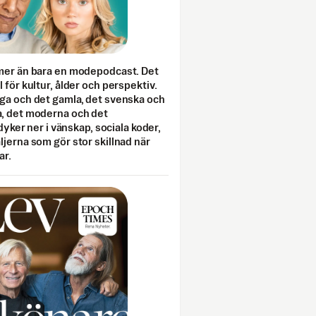
mer än bara en modepodcast. Det
 för kultur, ålder och perspektiv.
ga och det gamla, det svenska och
, det moderna och det
 dyker ner i vänskap, sociala koder,
jerna som gör stor skillnad när
ar.