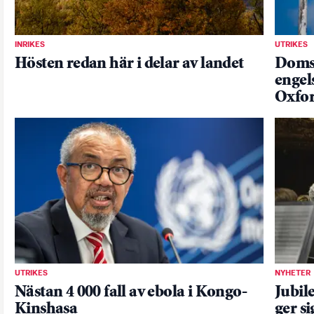
INRIKES
UTRIKES
Hösten redan här i delar av landet
Domst
engel
Oxfor
UTRIKES
NYHETER
Nästan 4 000 fall av ebola i Kongo-
Jubil
Kinshasa
ger s