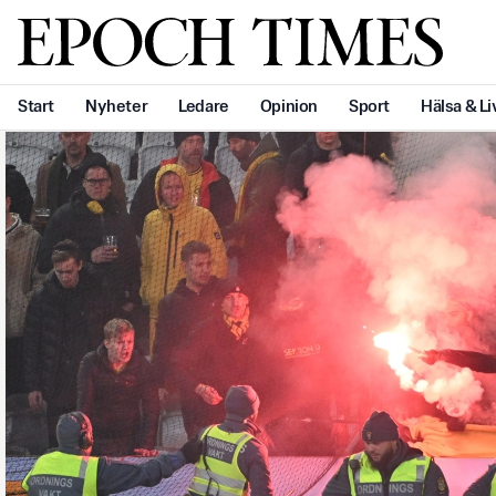
Svenska Epoch Times
Start
Nyheter
Ledare
Opinion
Sport
Hälsa & Li