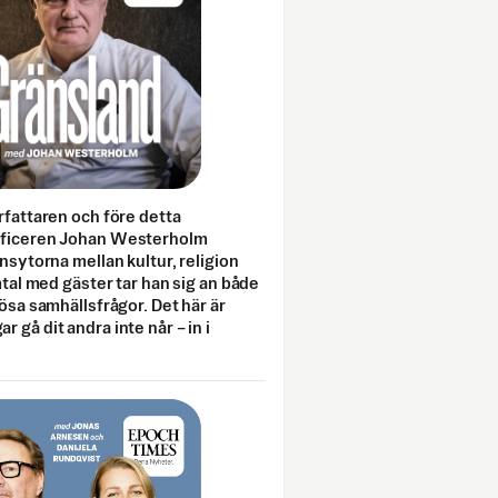
rfattaren och före detta
fficeren Johan Westerholm
onsytorna mellan kultur, religion
amtal med gäster tar han sig an både
lösa samhällsfrågor. Det här är
 gå dit andra inte når – in i