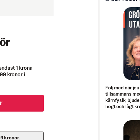
ör
endast 1 krona
99 kronor i
Följ med när jou
tillsammans med
kärnfysik, bjuder
r
högt och lågt kr
19 kronor.