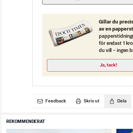
Gillar du preci
av en pappers
papperstidning
för endast 1 kr
du vill – ingen 
Ja, tack!
Feedback
Skriv ut
Dela
REKOMMENDERAT