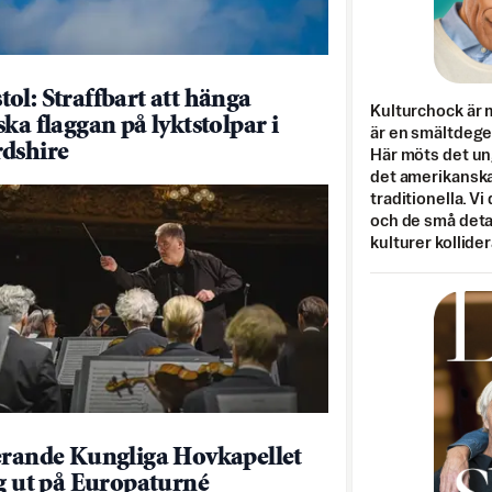
ol: Straffbart att hänga
Kulturchock är 
ska flaggan på lyktstolpar i
är en smältdegel
dshire
Här möts det un
det amerikanska
traditionella. Vi
och de små detal
kulturer kollider
erande Kungliga Hovkapellet
ig ut på Europaturné