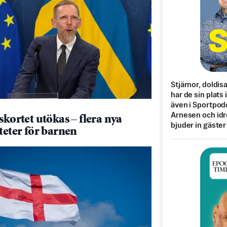
Stjärnor, doldis
har de sin plats 
även i Sportpod
Arnesen och idr
skortet utökas – flera nya
bjuder in gäster
iteter för barnen