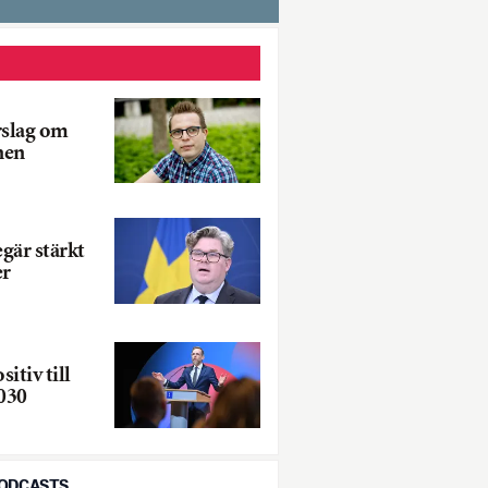
rslag om
nen
gär stärkt
er
itiv till
2030
PODCASTS