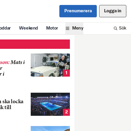
Prenumerera
Logga in
oddar
Weekend
Motor
Meny
Sök
son
:
Mats i
r
1
 i
 ska locka
k till
2