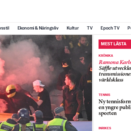
vsstil
Ekonomi & Näringsliv
Kultur
TV
Epoch TV
P
MEST LÄSTA
KRÖNIKA
Ramona Karls
Säffle utveckla
transmissioner
världsklass
TENNIS
Ny tennisform
en yngre publi
sporten
INRIKES