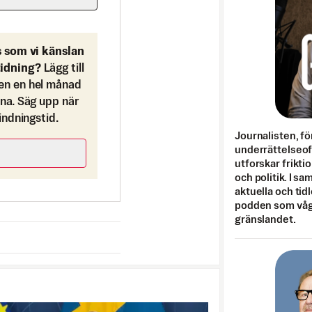
s som vi känslan
tidning?
Lägg till
en en hel månad
ona. Säg upp när
bindningstid.
Journalisten, fö
underrättelseo
utforskar frikti
och politik. I s
aktuella och tid
podden som vågar
gränslandet.