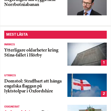
Norrbotniabanan
MEST LÄSTA
INRIKES
Ytterligare oklarheter kring
Stina-fallet i Hörby
1
UTRIKES
Domstol: Straffbart att hänga
engelska flaggan på
lyktstolpar i Oxfordshire
2
OSIGNERAT