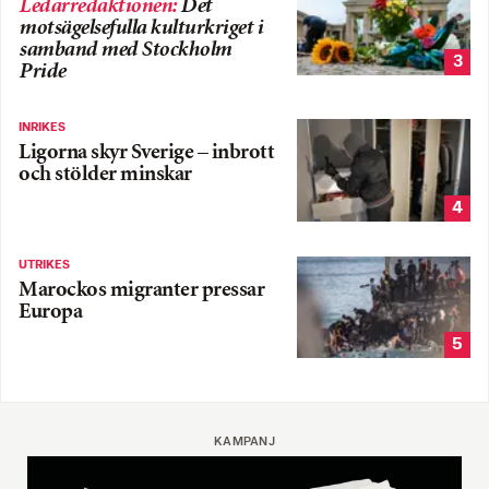
Ledarredaktionen
:
Det
motsägelsefulla kulturkriget i
samband med Stockholm
3
Pride
INRIKES
Ligorna skyr Sverige – inbrott
och stölder minskar
4
UTRIKES
Marockos migranter pressar
Europa
5
KAMPANJ