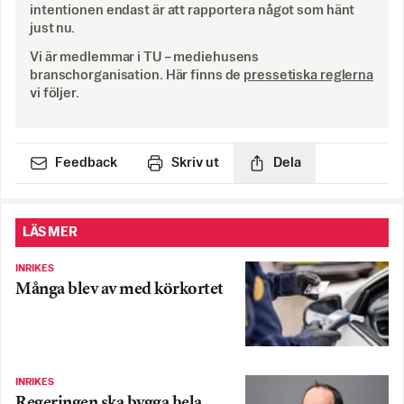
intentionen endast är att rapportera något som hänt
just nu.
Vi är medlemmar i TU – mediehusens
branschorganisation. Här finns de
pressetiska reglerna
vi följer.
Feedback
Skriv ut
Dela
LÄS MER
INRIKES
Många blev av med körkortet
INRIKES
Regeringen ska bygga hela