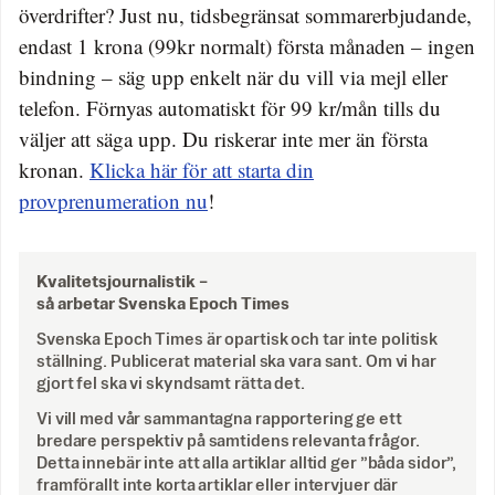
överdrifter? Just nu, tidsbegränsat sommarerbjudande,
endast 1 krona (99kr normalt) första månaden – ingen
bindning – säg upp enkelt när du vill via mejl eller
telefon. Förnyas automatiskt för 99 kr/mån tills du
väljer att säga upp. Du riskerar inte mer än första
kronan.
Klicka här för att starta din
provprenumeration nu
!
Kvalitetsjournalistik –
så arbetar Svenska Epoch Times
Svenska Epoch Times är opartisk och tar inte politisk
ställning. Publicerat material ska vara sant. Om vi har
gjort fel ska vi skyndsamt rätta det.
Vi vill med vår sammantagna rapportering ge ett
bredare perspektiv på samtidens relevanta frågor.
Detta innebär inte att alla artiklar alltid ger ”båda sidor”,
framförallt inte korta artiklar eller intervjuer där