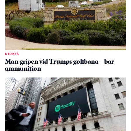
UTRIKES
Man gripen vid Trumps golfbana – bar
ammunition