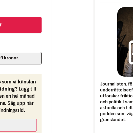
r
19 kronor.
s som vi känslan
Journalisten, fö
tidning?
Lägg till
underrättelseo
utforskar frikti
en en hel månad
och politik. I s
ona. Säg upp när
aktuella och tid
bindningstid.
podden som vågar
gränslandet.