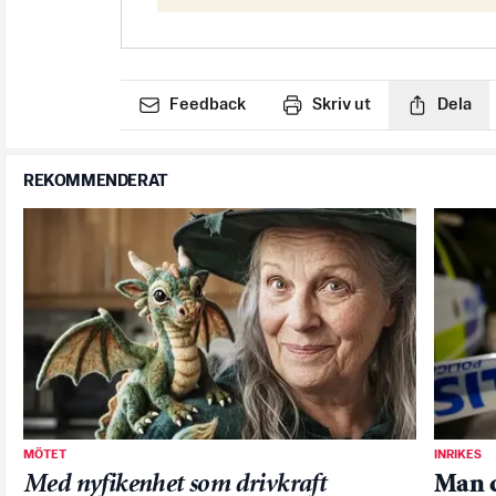
Feedback
Skriv ut
Dela
REKOMMENDERAT
MÖTET
INRIKES
Med nyfikenhet som drivkraft
Man d