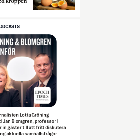
ed kroppen
PODCASTS
rnalisten Lotta Gröning
 Jan Blomgren, professor i
 in gäster till att fritt diskutera
ing aktuella samhällsfrågor.