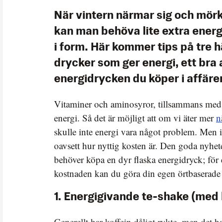
När vintern närmar sig och mörkr
kan man behöva lite extra energi 
i form. Här kommer tips på tre
drycker som ger energi, ett bra a
energidrycken du köper i affäre
Vitaminer och aminosyror, tillsammans med k
energi. Så det är möjligt att om vi äter mer
n
skulle inte energi vara något problem. Men i
oavsett hur nyttig kosten är. Den goda nyhete
behöver köpa en dyr flaska energidryck; för 
kostnaden kan du göra din egen örtbaserade
1. Energigivande te-shake (med 
Generellt har koffein dåligt rykte, men det ha