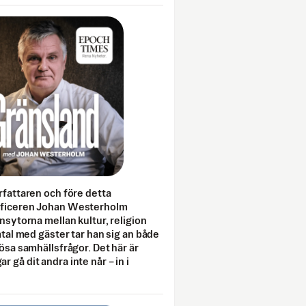
rfattaren och före detta
fficeren Johan Westerholm
onsytorna mellan kultur, religion
amtal med gäster tar han sig an både
lösa samhällsfrågor. Det här är
 gå dit andra inte når – in i