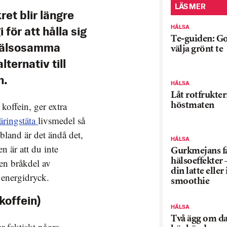
LÄS MER
et blir längre
HÄLSA
för att hålla sig
Te-guiden: Go
 hälsosamma
välja grönt te
lternativ till
n.
HÄLSA
Låt rotfrukter
offein, ger extra
höstmaten
äringstäta
livsmedel så
bland är det ändå det,
HÄLSA
n är att du inte
Gurkmejans fa
en bråkdel av
hälsoeffekter 
din latte eller
 energidryck.
smoothie
koffein)
HÄLSA
Två ägg om da
r faktiskt några