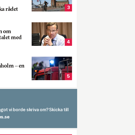
3
ka rådet
rn om
talet med
4
aholm – en
5
got vi borde skriva om? Skicka till
spit