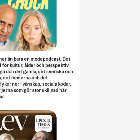
mer än bara en modepodcast. Det
 för kultur, ålder och perspektiv.
ga och det gamla, det svenska och
, det moderna och det
 dyker ner i vänskap, sociala koder,
jerna som gör stor skillnad när
ar.