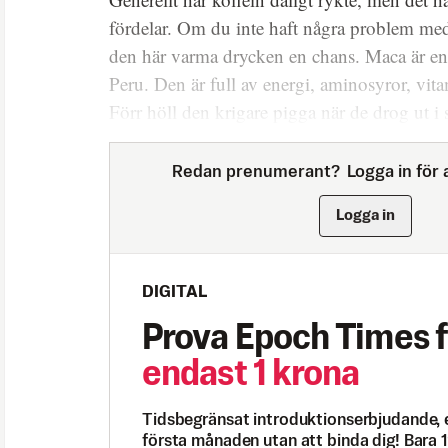
fördelar. Om du inte haft några problem med 
den här varma drycken en chans. Maca är en 
Peru. Den är full av energi, aminosyror, vit
Förr höll den krigare pigga när de drog ut i s
Redan prenumerant?
Logga in för a
Logga in
DIGITAL
Prova Epoch Times f
endast 1 krona
Tidsbegränsat introduktionserbjudande, 
första månaden utan att binda dig! Bara 1