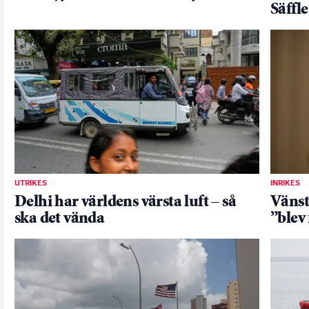
Säff
UTRIKES
INRIKES
Delhi har världens värsta luft – så
Vänste
ska det vända
”blev 