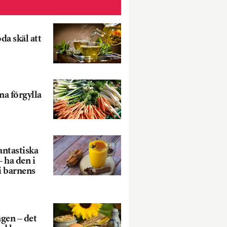
da skäl att
na förgylla
ntastiska
– ha den i
 i barnens
gen – det