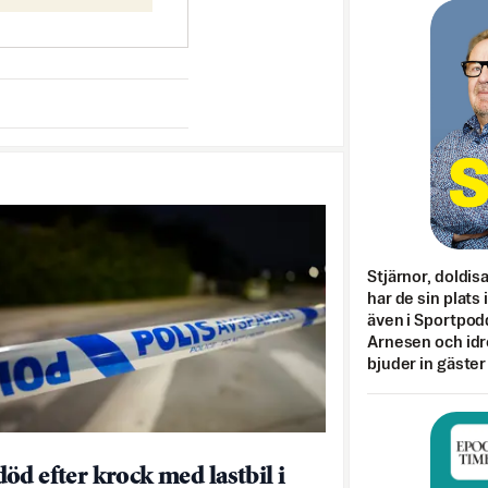
Stjärnor, doldis
har de sin plats 
även i Sportpod
Arnesen och idr
bjuder in gäster
öd efter krock med lastbil i