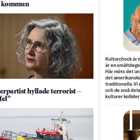
le kommun
Kulturchock är 
är en smältdegel
Här möts det un
det amerikanska
traditionella. Vi
och de små detal
rpartist hyllade terrorist –
kulturer kollider
fel”