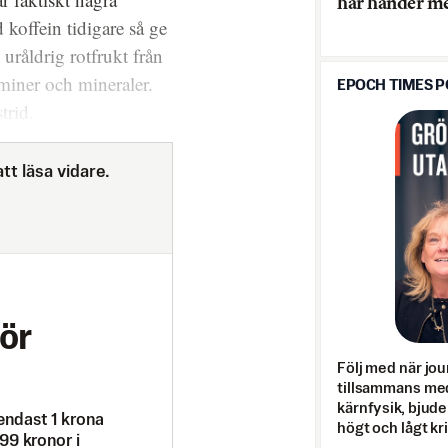
här händer m
koffein tidigare så ge
uråldrig rotfrukt från
aminer och mineraler.
EPOCH TIMES 
trid.
tt läsa vidare.
ör
Följ med när jou
tillsammans med
kärnfysik, bjuder
endast 1 krona
högt och lågt kr
99 kronor i