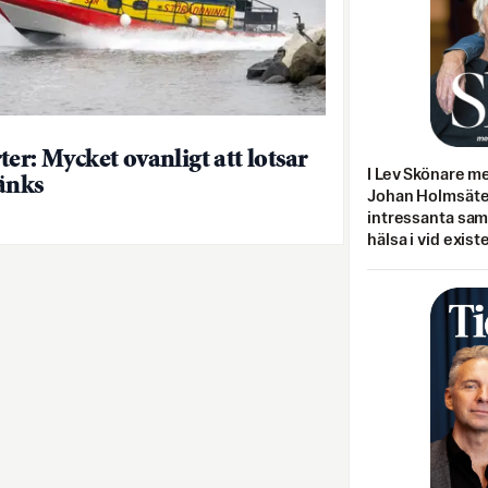
ter: Mycket ovanligt att lotsar
I Lev Skönare m
änks
Johan Holmsäter
intressanta sa
hälsa i vid exist