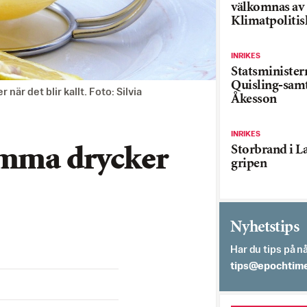
välkomnas av
Klimatpolitis
INRIKES
Statsministe
Quisling-sam
är det blir kallt. Foto: Silvia
Åkesson
INRIKES
Storbrand i L
amma drycker
gripen
Nyhetstips
Har du tips på nå
es.semithcope@