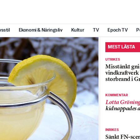
vsstil
Ekonomi & Näringsliv
Kultur
TV
Epoch TV
P
MEST LÄSTA
UTRIKES
Misstänkt gnis
vindkraftver
storbrand i G
KOMMENTAR
Lotta Grönin
kidnappades a
INRIKES
Sänkt FN-sce