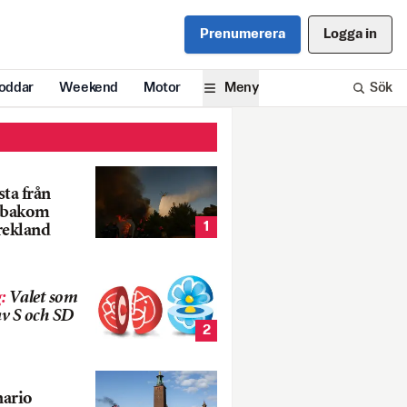
Prenumerera
Logga in
oddar
Weekend
Motor
Meny
Sök
ta från
k bakom
1
rekland
g
:
Valet som
v S och SD
2
nario