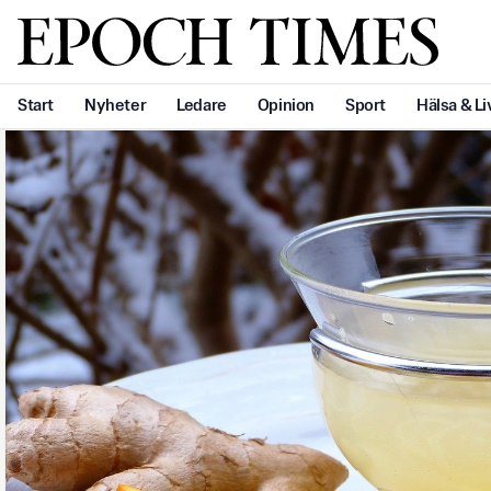
Svenska Epoch Times
Start
Nyheter
Ledare
Opinion
Sport
Hälsa & Li