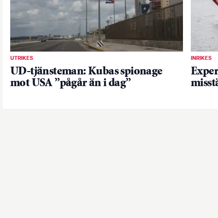
UTRIKES
INRIKES
UD-tjänsteman: Kubas spionage
Exper
mot USA ”pågår än i dag”
misst