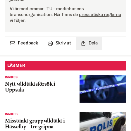
Vi är medlemmar i TU – mediehusens
branschorganisation. Här finns de
pressetiska reglerna
vi följer.
Feedback
Skriv ut
Dela
LÄS MER
INRIKES
Nytt våldtäktsförsök i
Uppsala
INRIKES
Misstänkt gruppvåldtäkt i
Hässelby – tre gripna