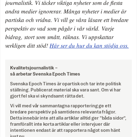
journalistik. Vi täcker viktiga nyheter som de flesta
andra medier ignorerar. Många nyheter i medier är
partiska och vridna. Vi vill ge våra läsare ett bredare
perspektiv av vad som pågår i vår värld. Varje
bidrag, stort som smått, räknas. Vi uppskattar
verkligen ditt stöd!
Här ser du hur du kan stödja oss.
Kvalitetsjournalistik –
så arbetar Svenska Epoch Times
Svenska Epoch Times är opartisk och tar inte politisk
ställning. Publicerat material ska vara sant. Om vi har
gjort fel ska vi skyndsamt rätta det.
Vi vill med vår sammantagna rapportering ge ett
bredare perspektiv på samtidens relevanta frågor.
Detta innebär inte att alla artiklar alltid ger ”båda sidor”,
framförallt inte korta artiklar eller intervjuer där
intentionen endast är att rapportera något som hänt
just nu.