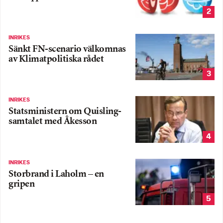
2
INRIKES
Sänkt FN-scenario välkomnas
av Klimatpolitiska rådet
3
INRIKES
Statsministern om Quisling-
samtalet med Åkesson
4
INRIKES
Storbrand i Laholm – en
gripen
5