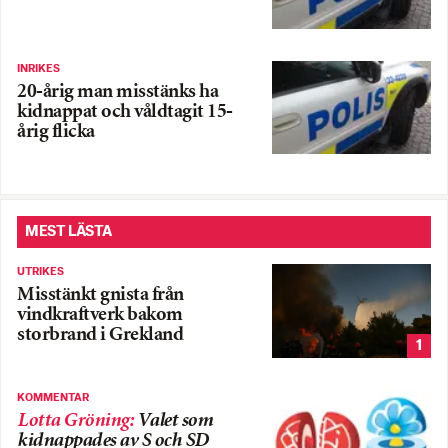
INRIKES
20-årig man misstänks ha
kidnappat och våldtagit 15-
årig flicka
MEST LÄSTA
UTRIKES
Misstänkt gnista från
vindkraftverk bakom
storbrand i Grekland
1
KOMMENTAR
Lotta Gröning
:
Valet som
kidnappades av S och SD