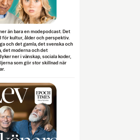
mer än bara en modepodcast. Det
 för kultur, ålder och perspektiv.
ga och det gamla, det svenska och
, det moderna och det
 dyker ner i vänskap, sociala koder,
jerna som gör stor skillnad när
ar.