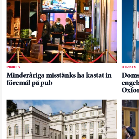
INRIKES
UTRIKES
Minderåriga misstänks ha kastat in
Domst
föremål på pub
engel
Oxfor