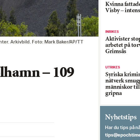
Kvinna fattade
Visby – inten
INRIKES
Aktivister st
nter. Arkivbild. Foto: Mark Baker/AP/TT
arbetet på tor
Grimsås
UTRIKES
olhamn – 109
Syriska krimi
nätverk smug
människor till
gripna
Nyhetstips
Har du tips på nå
es.semithcope@