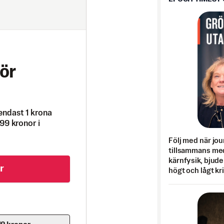
ör
endast 1 krona
99 kronor i
Följ med när jou
tillsammans med
kärnfysik, bjuder
r
högt och lågt kr