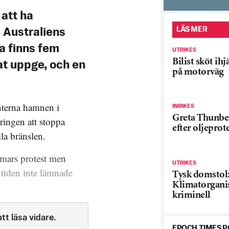
 att ha
LÄS MER
 Australiens
a finns fem
UTRIKES
Bilist sköt ihj
lat uppge, och en
på motorväg
nterna hamnen i
INRIKES
Greta Thunber
ingen att stoppa
efter oljeprot
la bränslen.
mmars protest men
UTRIKES
 tiden inte lämnade
Tysk domstol
Klimatorganis
kriminell
tt läsa vidare.
EPOCH TIMES 