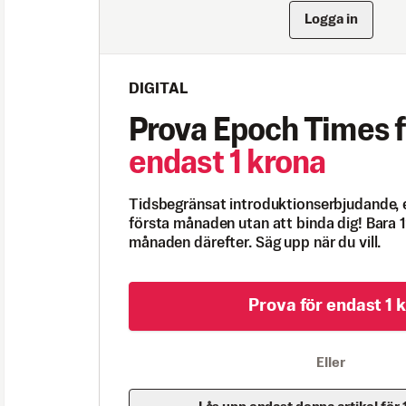
Logga in
DIGITAL
Prova Epoch Times f
endast 1 krona
Tidsbegränsat introduktionserbjudande, 
första månaden utan att binda dig! Bara 1
månaden därefter. Säg upp när du vill.
Prova för endast 1 k
Eller