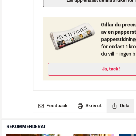
Lås upp endast denna artikel för 
Gillar du preci
av en pappers
papperstidning
för endast 1 kr
du vill – ingen 
Ja, tack!
Feedback
Skriv ut
Dela
REKOMMENDERAT