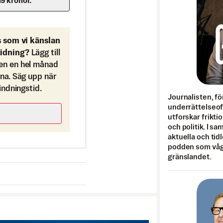
19 kronor.
s som vi känslan
tidning?
Lägg till
en en hel månad
ona. Säg upp när
bindningstid.
Journalisten, fö
underrättelseo
utforskar frikti
och politik. I s
aktuella och tid
podden som vågar
gränslandet.