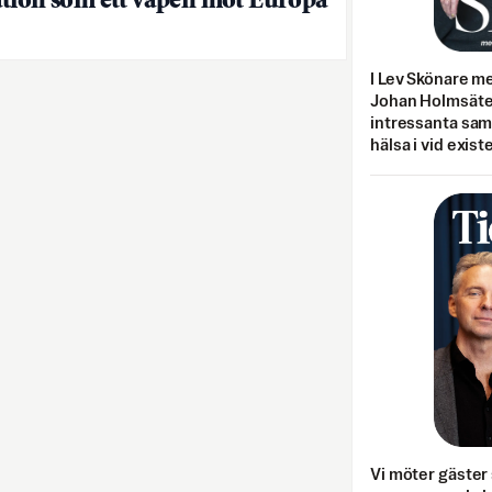
tion som ett vapen mot Europa
I Lev Skönare m
Johan Holmsäter
intressanta sa
hälsa i vid exist
Vi möter gäster 