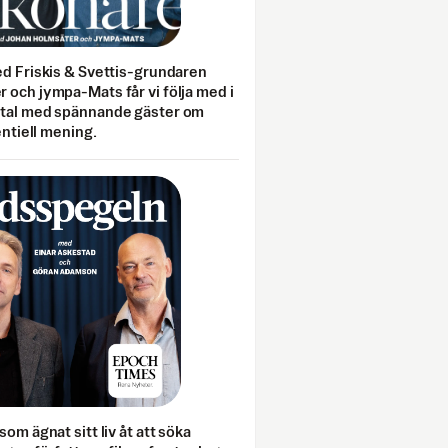
ed Friskis & Svettis-grundaren
 och jympa-Mats får vi följa med i
mtal med spännande gäster om
entiell mening.
som ägnat sitt liv åt att söka