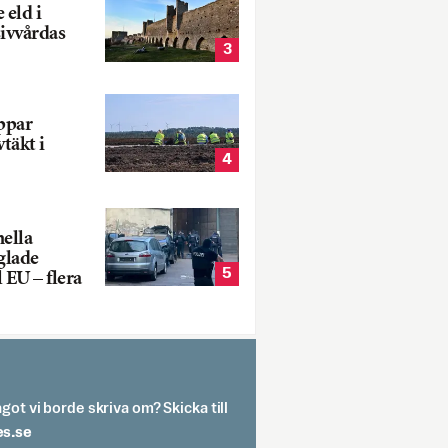
 eld i
sivvårdas
3
oppar
vtäkt i
4
nella
glade
5
 EU – flera
got vi borde skriva om? Skicka till
spit