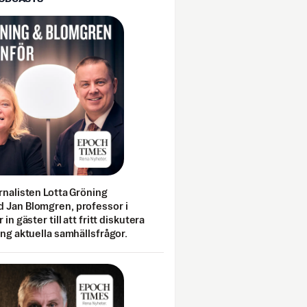
rnalisten Lotta Gröning
 Jan Blomgren, professor i
 in gäster till att fritt diskutera
ing aktuella samhällsfrågor.