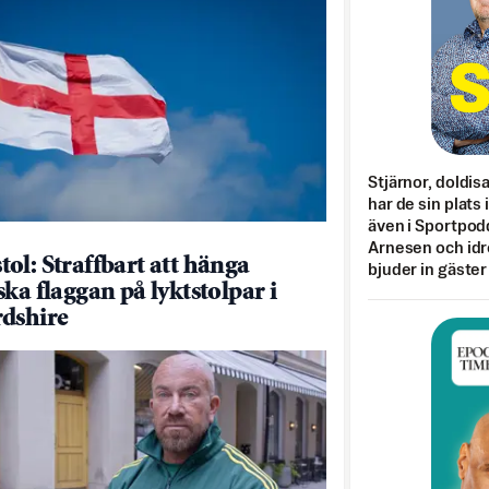
Stjärnor, doldis
har de sin plats 
även i Sportpod
Arnesen och idr
ol: Straffbart att hänga
bjuder in gäster
ska flaggan på lyktstolpar i
dshire