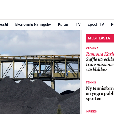
vsstil
Ekonomi & Näringsliv
Kultur
TV
Epoch TV
P
MEST LÄSTA
KRÖNIKA
Ramona Karls
Säffle utveckla
transmissioner
världsklass
TENNIS
Ny tennisform
en yngre publi
sporten
INRIKES