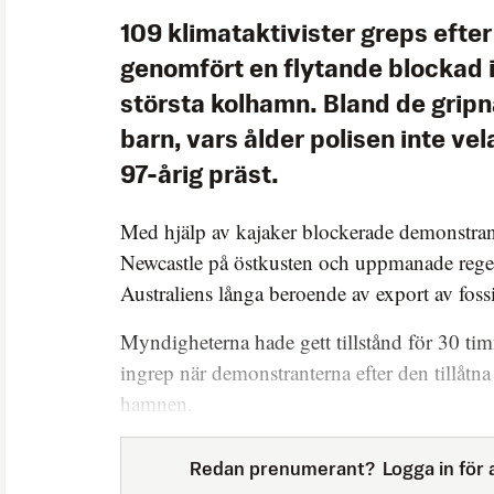
109 klimataktivister greps efter
genomfört en flytande blockad i
största kolhamn. Bland de gripn
barn, vars ålder polisen inte ve
97-årig präst.
Med hjälp av kajaker blockerade demonstra
Newcastle på östkusten och uppmanade reger
Australiens långa beroende av export av fossi
Myndigheterna hade gett tillstånd för 30 ti
ingrep när demonstranterna efter den tillåtna
hamnen.
Redan prenumerant?
Logga in för a