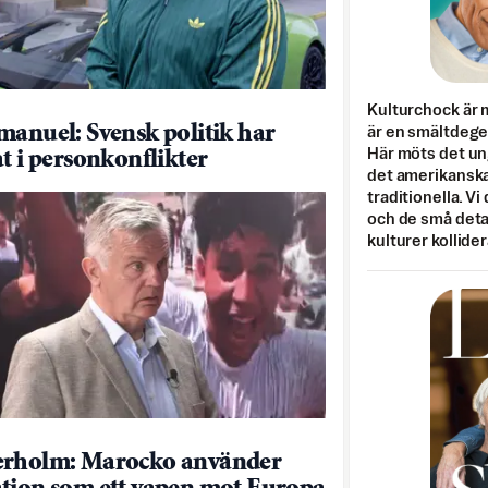
Kulturchock är 
manuel: Svensk politik har
är en smältdegel
Här möts det un
at i personkonflikter
det amerikanska
traditionella. Vi
och de små detal
kulturer kollider
erholm: Marocko använder