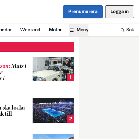
Prenumerera
Logga in
oddar
Weekend
Motor
Meny
Sök
son
:
Mats i
r
1
 i
 ska locka
k till
2