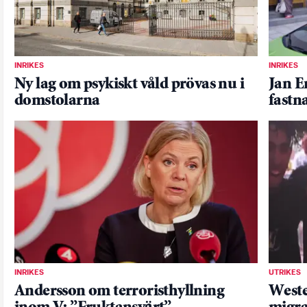
INRIKES
INRIKES
Ny lag om psykiskt våld prövas nu i
Jan E
domstolarna
fastn
INRIKES
UTRIKES
Andersson om terroristhyllning
West