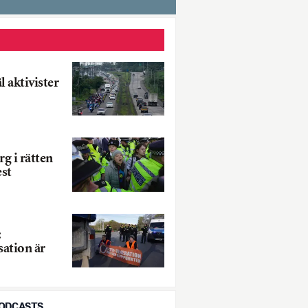
äl aktivister
g i rätten
est
:
ation är
PODCASTS