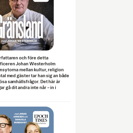
rfattaren och före detta
fficeren Johan Westerholm
onsytorna mellan kultur, religion
amtal med gäster tar han sig an både
lösa samhällsfrågor. Det här är
 gå dit andra inte når – in i