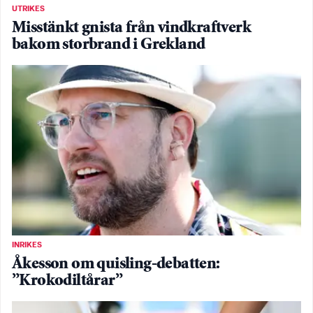
UTRIKES
Misstänkt gnista från vindkraftverk
bakom storbrand i Grekland
INRIKES
Åkesson om quisling-debatten:
”Krokodiltårar”