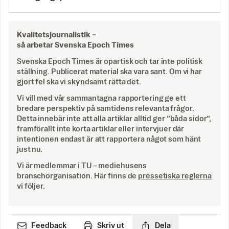
Kvalitetsjournalistik –
så arbetar Svenska Epoch Times
Svenska Epoch Times är opartisk och tar inte politisk
ställning. Publicerat material ska vara sant. Om vi har
gjort fel ska vi skyndsamt rätta det.
Vi vill med vår sammantagna rapportering ge ett
bredare perspektiv på samtidens relevanta frågor.
Detta innebär inte att alla artiklar alltid ger ”båda sidor”,
framförallt inte korta artiklar eller intervjuer där
intentionen endast är att rapportera något som hänt
just nu.
Vi är medlemmar i TU – mediehusens
branschorganisation. Här finns de
pressetiska reglerna
vi följer.
Feedback
Skriv ut
Dela