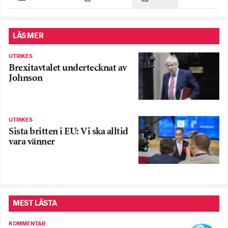
LÄS MER
UTRIKES
Brexitavtalet undertecknat av
Johnson
UTRIKES
Sista britten i EU: Vi ska alltid
vara vänner
MEST LÄSTA
KOMMENTAR