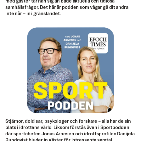
med gäster tar han sig an både aktuella och tidlösa
samhällsfrågor. Det här är podden som vågar gå dit andra
inte når – in i gränslandet.
Stjärnor, doldisar, psykologer och forskare – alla har de sin
plats i idrottens värld. Liksom förstås även i Sportpodden
där sportchefen Jonas Arnesen och idrottsprofilen Danijela
Rundqvist bjuder in gäster för intressanta samtal.