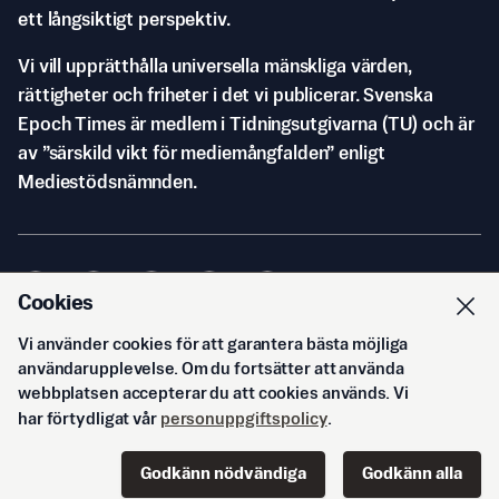
ett långsiktigt perspektiv.
Vi vill upprätthålla universella mänskliga värden,
rättigheter och friheter i det vi publicerar. Svenska
Epoch Times är medlem i Tidningsutgivarna (TU) och är
av ”särskild vikt för mediemångfalden” enligt
Mediestödsnämnden.
Cookies
Vi använder cookies för att garantera bästa möjliga
© Svenska Epoch Times AB
2026
användarupplevelse. Om du fortsätter att använda
webbplatsen accepterar du att cookies används. Vi
har förtydligat vår
personuppgiftspolicy
.
Godkänn nödvändiga
Godkänn alla
Start
Innehåll
Podd
Senaste
Logga in