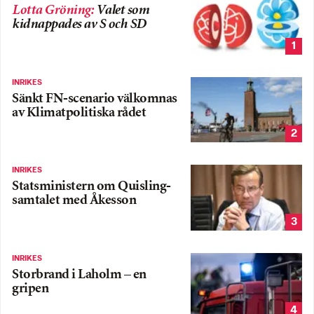
Lotta Gröning
:
Valet som
kidnappades av S och SD
1
INRIKES
Sänkt FN-scenario välkomnas
av Klimatpolitiska rådet
2
INRIKES
Statsministern om Quisling-
samtalet med Åkesson
3
INRIKES
Storbrand i Laholm – en
gripen
4