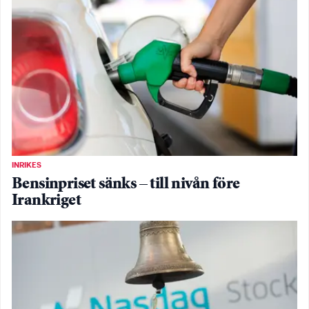
INRIKES
Bensinpriset sänks – till nivån före
Irankriget