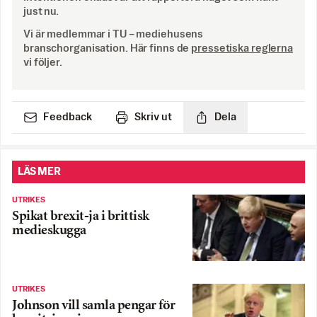
just nu.
Vi är medlemmar i TU – mediehusens
branschorganisation. Här finns de
pressetiska reglerna
vi följer.
Feedback
Skriv ut
Dela
LÄS MER
UTRIKES
Spikat brexit-ja i brittisk
medieskugga
UTRIKES
Johnson vill samla pengar för