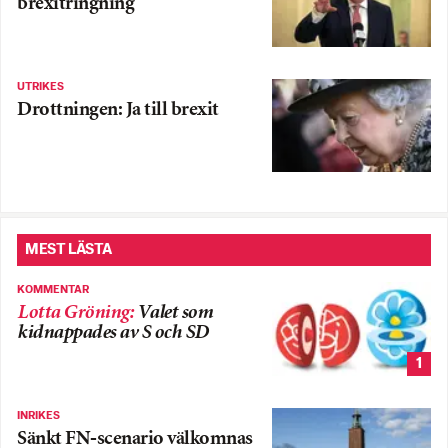
brexitringning
UTRIKES
Drottningen: Ja till brexit
MEST LÄSTA
KOMMENTAR
Lotta Gröning
:
Valet som
kidnappades av S och SD
1
INRIKES
Sänkt FN-scenario välkomnas