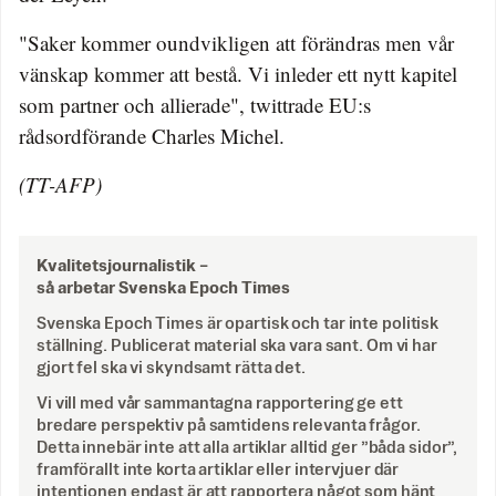
"Saker kommer oundvikligen att förändras men vår
vänskap kommer att bestå. Vi inleder ett nytt kapitel
som partner och allierade", twittrade EU:s
rådsordförande Charles Michel.
(TT-AFP)
Kvalitetsjournalistik –
så arbetar Svenska Epoch Times
Svenska Epoch Times är opartisk och tar inte politisk
ställning. Publicerat material ska vara sant. Om vi har
gjort fel ska vi skyndsamt rätta det.
Vi vill med vår sammantagna rapportering ge ett
bredare perspektiv på samtidens relevanta frågor.
Detta innebär inte att alla artiklar alltid ger ”båda sidor”,
framförallt inte korta artiklar eller intervjuer där
intentionen endast är att rapportera något som hänt