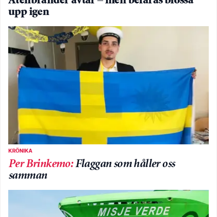
Atenbränder avtar – men befaras blossa
upp igen
KRÖNIKA
Per Brinkemo
:
Flaggan som håller oss
samman