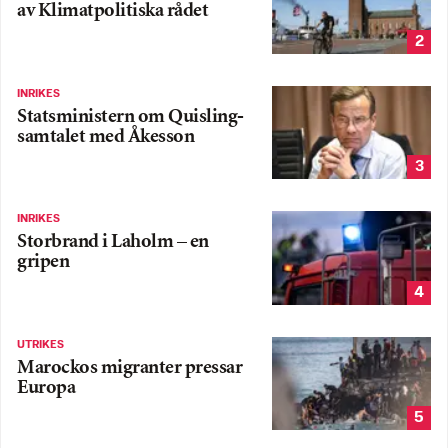
av Klimatpolitiska rådet
2
INRIKES
Statsministern om Quisling-
samtalet med Åkesson
3
INRIKES
Storbrand i Laholm – en
gripen
4
UTRIKES
Marockos migranter pressar
Europa
5