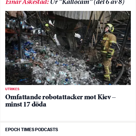
Einar Askestad
:
Ur ”Kallocain” (del 6 av 8)
UTRIKES
Omfattande robotattacker mot Kiev –
minst 17 döda
EPOCH TIMES PODCASTS