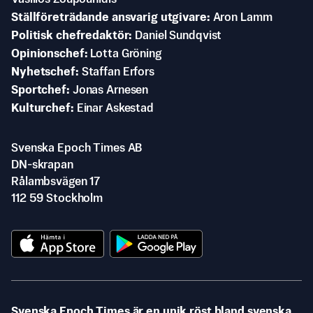
Ställföreträdande ansvarig utgivare
Aron Lamm
Politisk chefredaktör
Daniel Sundqvist
Opinionschef
Lotta Gröning
Nyhetschef
Staffan Erfors
Sportchef
Jonas Arnesen
Kulturchef
Einar Askestad
Svenska Epoch Times AB
DN-skrapan
Rålambsvägen 17
112 59 Stockholm
Svenska Epoch Times är en unik röst bland svenska