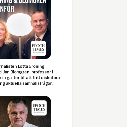
rnalisten Lotta Gröning
 Jan Blomgren, professor i
 in gäster till att fritt diskutera
ing aktuella samhällsfrågor.