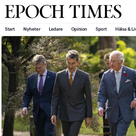
Svenska Epoch Times
Start
Nyheter
Ledare
Opinion
Sport
Hälsa & Li