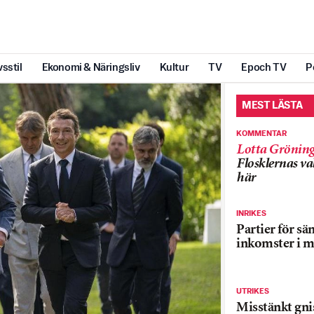
vsstil
Ekonomi & Näringsliv
Kultur
TV
Epoch TV
P
MEST LÄSTA
KOMMENTAR
Lotta Grönin
Flosklernas val
här
INRIKES
Partier för sä
inkomster i m
UTRIKES
Misstänkt gnis