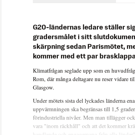
G20-ländernas ledare ställer si
gradersmålet i sitt slutdokumen
skärpning sedan Parismötet, me
kommer med ett par brasklappa
Klimatfrågan seglade upp som en huvudfråg
Rom, där många deltagare nu reser vidare til
Glasgow.
Under mötets sista del lyckades länderna ena
uppvärmningen ska begränsas till 1,5 grader
förindustriella nivåer. Men man tillägger ock
vara "inom räckhåll" och att det kommer kräv
handlande och engagemang från alla länder"