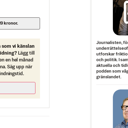
19 kronor.
Journalisten, fö
s som vi känslan
underrättelseo
tidning?
Lägg till
utforskar frikti
och politik. I s
en en hel månad
aktuella och tid
ona. Säg upp när
podden som vågar
bindningstid.
gränslandet.