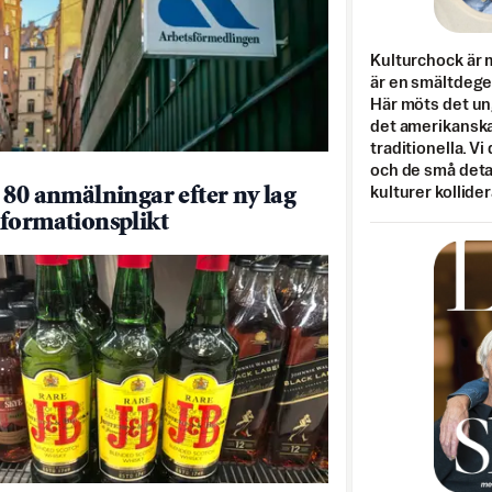
Kulturchock är 
är en smältdegel
Här möts det un
det amerikanska
traditionella. Vi
och de små detal
kulturer kollider
 80 anmälningar efter ny lag
formationsplikt