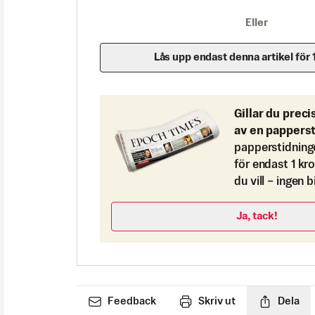
Eller
Lås upp endast denna artikel för 
Gillar du preci
av en pappers
papperstidning
för endast 1 kr
du vill – ingen 
Ja, tack!
Feedback
Skriv ut
Dela