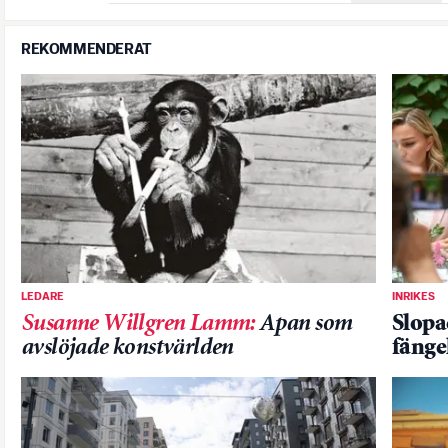
REKOMMENDERAT
LEDARE
INRIKES
Susanne Willgren Lamm
:
Apan som
Slopa
avslöjade konstvärlden
fängel