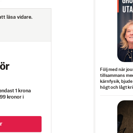
tt läsa vidare.
ör
Följ med när jou
tillsammans med
kärnfysik, bjuder
högt och lågt kr
endast 1 krona
99 kronor i
r