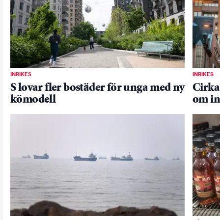
INRIKES
INRIKES
S lovar fler bostäder för unga med ny
Cirka
kömodell
om in