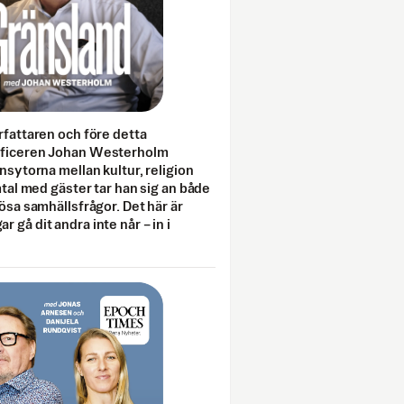
rfattaren och före detta
fficeren Johan Westerholm
onsytorna mellan kultur, religion
amtal med gäster tar han sig an både
lösa samhällsfrågor. Det här är
 gå dit andra inte når – in i