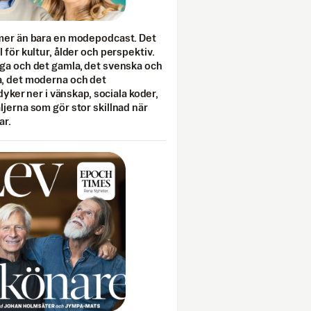
mer än bara en modepodcast. Det
 för kultur, ålder och perspektiv.
ga och det gamla, det svenska och
, det moderna och det
 dyker ner i vänskap, sociala koder,
jerna som gör stor skillnad när
ar.