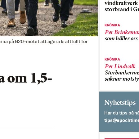
vindkraftver
storbrand i G
KRÖNIKA
Per Brinkemo
som håller os
garna på G20-mötet att agera kraftfullt för
KRÖNIKA
Per Lindvall
:
Storbankerna
a om 1,5-
saknar motsty
Nyhetstips
Har du tips på nå
es.semithcope@