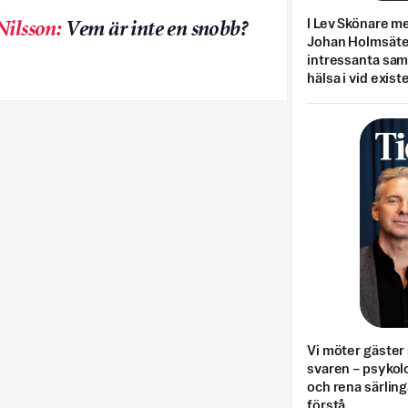
I Lev Skönare m
Nilsson
:
Vem är inte en snobb?
Johan Holmsäter
intressanta sa
hälsa i vid exist
Vi möter gäster 
svaren – psykolo
och rena särling
förstå.