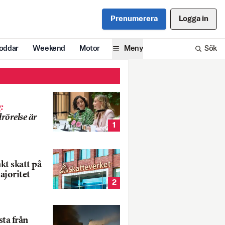
Prenumerera
Logga in
oddar
Weekend
Motor
Meny
Sök
g
:
rörelse är
1
nkt skatt på
ajoritet
2
ta från