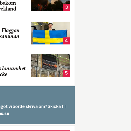
k bakom
3
rekland
:
Flaggan
s samman
4
s lönsamhet
5
cke
got vi borde skriva om? Skicka till
spit