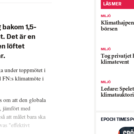
LÄS MER
MILJÖ
Klimathajpen 
g bakom 1,5-
börsen
t. Det är en
n löftet
MILJÖ
r.
Tog privatjet
klimatevent
a under toppmötet i
l FN:s klimatmöte i
MILJÖ
Ledare: Spele
klimatauktori
s om att den globala
, jämfört med
så att målet bara ska
EPOCH TIMES 
as "effektivt
.