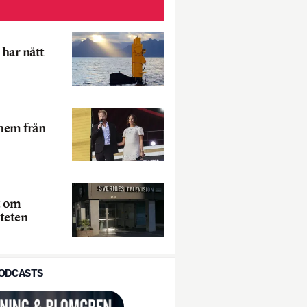
har nått
 hem från
t om
teten
PODCASTS