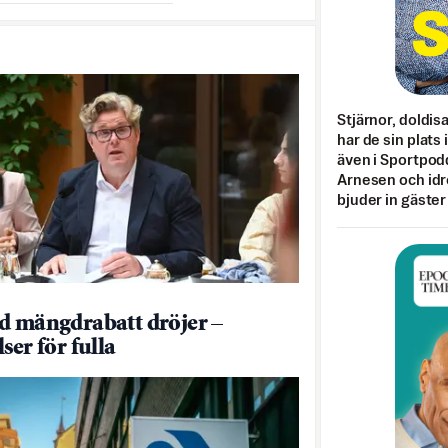
Stjärnor, doldis
har de sin plats 
även i Sportpod
Arnesen och idr
bjuder in gäster
d mängdrabatt dröjer –
ser för fulla