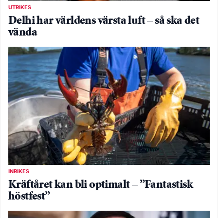
UTRIKES
Delhi har världens värsta luft – så ska det
vända
INRIKES
Kräftåret kan bli optimalt – ”Fantastisk
höstfest”