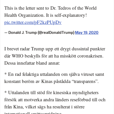
This is the letter sent to Dr. Tedros of the World
Health Organization. It is self-explanatory!
pic.twitter.com/pF2kzPUpDv
— Donald J. Trump (@realDonaldTrump)
May 19, 2020
I brevet radar Trump upp ett drygt dussintal punkter
där WHO beskylls för att ha misskött coronakrisen.
Dessa innefattar bland annat:
* En rad felaktiga uttalanden om själva viruset samt
konstant beröm av Kinas påstådda “transparens”.
* Uttalanden till stöd för kinesiska myndigheters
försök att motverka andra länders reseförbud till och
från Kina, vilket sägs ha resulterat i större
internationell smittospridning.