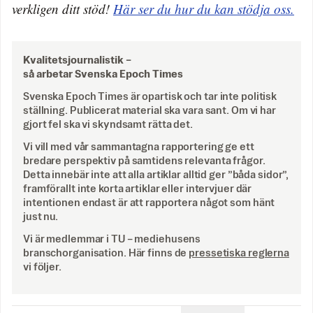
verkligen ditt stöd!
Här ser du hur du kan stödja oss.
Kvalitetsjournalistik –
så arbetar Svenska Epoch Times
Svenska Epoch Times är opartisk och tar inte politisk
ställning. Publicerat material ska vara sant. Om vi har
gjort fel ska vi skyndsamt rätta det.
Vi vill med vår sammantagna rapportering ge ett
bredare perspektiv på samtidens relevanta frågor.
Detta innebär inte att alla artiklar alltid ger ”båda sidor”,
framförallt inte korta artiklar eller intervjuer där
intentionen endast är att rapportera något som hänt
just nu.
Vi är medlemmar i TU – mediehusens
branschorganisation. Här finns de
pressetiska reglerna
vi följer.