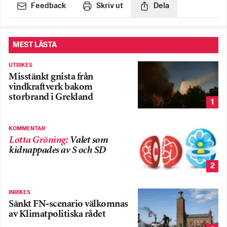
Feedback
Skriv ut
Dela
MEST LÄSTA
UTRIKES
Misstänkt gnista från
vindkraftverk bakom
storbrand i Grekland
1
KOMMENTAR
Lotta Gröning
:
Valet som
kidnappades av S och SD
2
INRIKES
Sänkt FN-scenario välkomnas
av Klimatpolitiska rådet