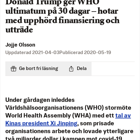
Donald Trump ger WHO
ultimatum på 30 dagar – hotar
med upphörd finansiering och
utträde
Jojje Olsson
Uppdaterad
2021-04-03
Publicerad
2020-05-19
Ge bort fri läsning
Dela
Under gårdagen inleddes
Världshälsoorganisationens (WHO) stormöte
World Health Assembly (WHA) med ett
tal av
Kinas president Xi Jinping
, som prisade
organisationens arbete och lovade ytterligare
två miljarder dollar i kampen mot covid-19.