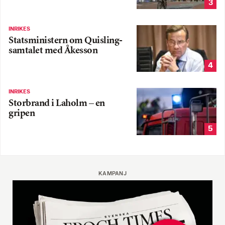
3
INRIKES
Statsministern om Quisling-
samtalet med Åkesson
4
INRIKES
Storbrand i Laholm – en
gripen
5
KAMPANJ