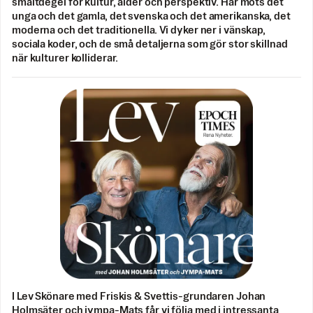
smältdegel för kultur, ålder och perspektiv. Här möts det
unga och det gamla, det svenska och det amerikanska, det
moderna och det traditionella. Vi dyker ner i vänskap,
sociala koder, och de små detaljerna som gör stor skillnad
när kulturer kolliderar.
I Lev Skönare med Friskis & Svettis-grundaren Johan
Holmsäter och jympa-Mats får vi följa med i intressanta