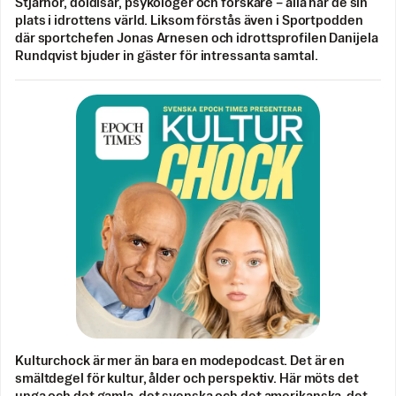
Stjärnor, doldisar, psykologer och forskare – alla har de sin
plats i idrottens värld. Liksom förstås även i Sportpodden
där sportchefen Jonas Arnesen och idrottsprofilen Danijela
Rundqvist bjuder in gäster för intressanta samtal.
Kulturchock är mer än bara en modepodcast. Det är en
smältdegel för kultur, ålder och perspektiv. Här möts det