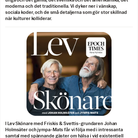
unga och det gamla, det svenska och det amerikanska, det
moderna och det traditionella. Vi dyker ner i vänskap,
sociala koder, och de små detaljerna som gör stor skillnad
när kulturer kolliderar.
I Lev Skönare med Friskis & Svettis-grundaren Johan
Holmsäter och jympa-Mats får vi följa med i intressanta
samtal med spännande gäster om hälsa i vid existentiell