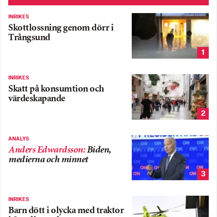
INRIKES
Skottlossning genom dörr i
Trångsund
1
INRIKES
Skatt på konsumtion och
värdeskapande
2
ANALYS
Anders Edwardsson
:
Biden,
medierna och minnet
3
INRIKES
Barn dött i olycka med traktor