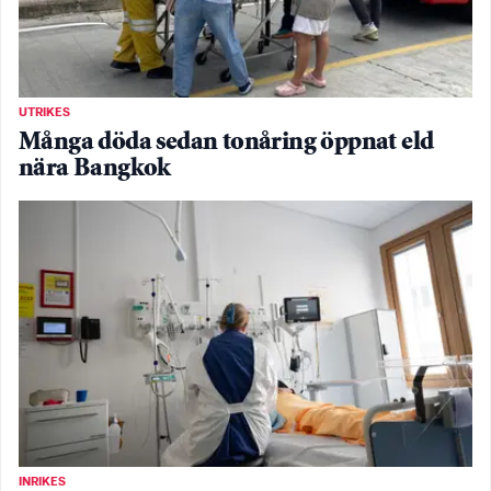
UTRIKES
Många döda sedan tonåring öppnat eld
nära Bangkok
INRIKES