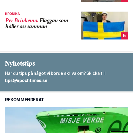
KRÖNIKA
Per Brinkemo
:
Flaggan som
håller oss samman
5
Nyhetstips
Har du tips på något vi borde skriva om? Skicka till
es.semithcope@spit
REKOMMENDERAT