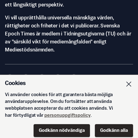
ett långsiktigt perspektiv.
Vi vill upprätthålla universella mänskliga värden,
rättigheter och friheter i det vi publicerar. Svenska
Epoch Times är medlem i Tidningsutgivarna (TU) och är
av ”särskild vikt för mediemångfalden” enligt
Mediestödsnämnden.
Cookies
Vi använder cookies för att garantera bästa möjliga
© Svenska Epoch Times AB
2026
användarupplevelse. Om du fortsätter att använda
webbplatsen accepterar du att cookies används. Vi
har förtydligat vår
personuppgiftspolicy
.
Godkänn nödvändiga
Godkänn alla
Start
Innehåll
Podd
Senaste
Logga in