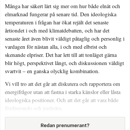
Många har säkert lärt sig mer om hur både elnät och
elmarknad fungerar på senare tid. Den ideologiska
temperaturen i frågan har ökat rejält det senaste
årtiondet i och med klimatdebatten, och har det
senaste året även blivit väldigt påtaglig och personlig i
vardagen för nästan alla, i och med elbrist och
skenande elpriser. Det har lett till att tonläget gärna
blir högt, perspektivet långt, och diskussionen väldigt
svartvit – en ganska olycklig kombination.
Vi vill tro att det går att diskutera och rapportera om
energifrågor utan att fastna i starka känslor eller låsta
ideologiska positioner. Och att det går att vara både
fördjupande och jordnära.
Redan prenumerant?