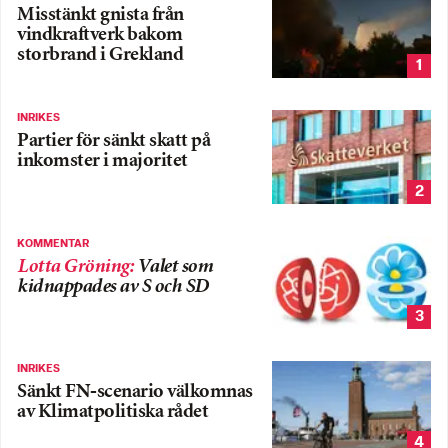
Misstänkt gnista från
vindkraftverk bakom
storbrand i Grekland
1
INRIKES
Partier för sänkt skatt på
inkomster i majoritet
2
KOMMENTAR
Lotta Gröning
:
Valet som
kidnappades av S och SD
3
INRIKES
Sänkt FN-scenario välkomnas
av Klimatpolitiska rådet
4