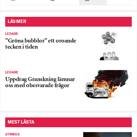
LÄS MER
LEDARE
”Gröna bubblor” ett oroande
tecken i tiden
LEDARE
Uppdrag Granskning lämnar
oss med obesvarade frågor
MEST LÄSTA
UTRIKES