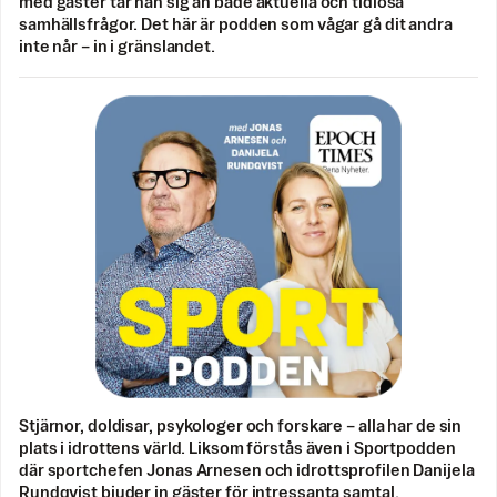
med gäster tar han sig an både aktuella och tidlösa
samhällsfrågor. Det här är podden som vågar gå dit andra
inte når – in i gränslandet.
Stjärnor, doldisar, psykologer och forskare – alla har de sin
plats i idrottens värld. Liksom förstås även i Sportpodden
där sportchefen Jonas Arnesen och idrottsprofilen Danijela
Rundqvist bjuder in gäster för intressanta samtal.