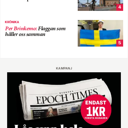
4
KRÖNIKA
Per Brinkemo
:
Flaggan som
håller oss samman
5
KAMPANJ