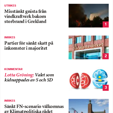
UTRIKES
Misstänkt gnista från
vindkraftverk bakom
storbrand i Grekland
1
INRIKES
Partier för sänkt skatt på
inkomster i majoritet
2
KOMMENTAR
Lotta Gröning
:
Valet som
kidnappades av S och SD
3
INRIKES
Sänkt FN-scenario välkomnas
av Klimatpolitiska rådet