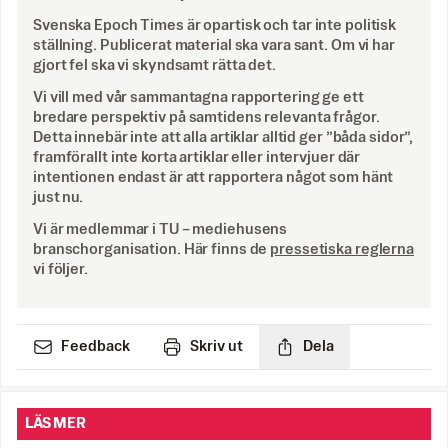
Svenska Epoch Times är opartisk och tar inte politisk
ställning. Publicerat material ska vara sant. Om vi har
gjort fel ska vi skyndsamt rätta det.
Vi vill med vår sammantagna rapportering ge ett
bredare perspektiv på samtidens relevanta frågor.
Detta innebär inte att alla artiklar alltid ger ”båda sidor”,
framförallt inte korta artiklar eller intervjuer där
intentionen endast är att rapportera något som hänt
just nu.
Vi är medlemmar i TU – mediehusens
branschorganisation. Här finns de
pressetiska reglerna
vi följer.
Feedback
Skriv ut
Dela
LÄS MER