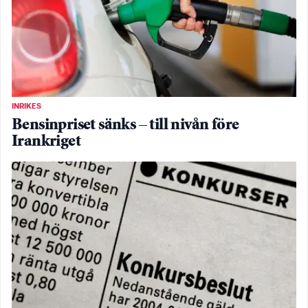
INRIKES
Bensinpriset sänks – till nivån före
Irankriget