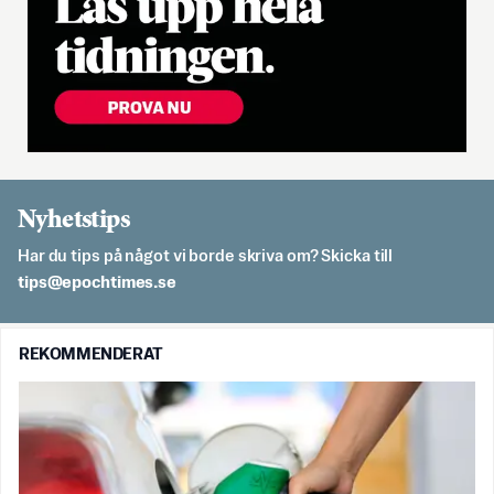
Nyhetstips
Har du tips på något vi borde skriva om? Skicka till
es.semithcope@spit
REKOMMENDERAT