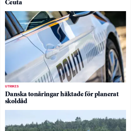
Ceuta
UTRIKES
Danska tonåringar häktade för planerat
skoldåd