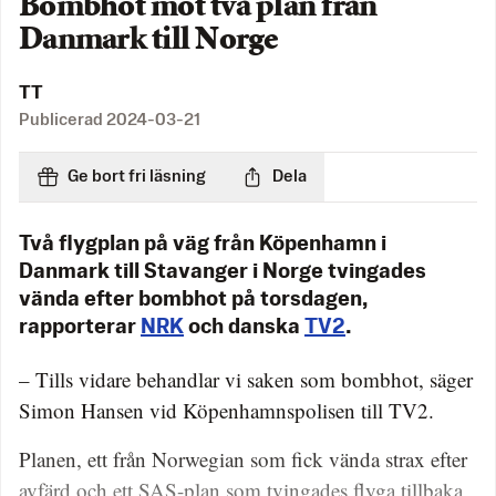
Bombhot mot två plan från
Danmark till Norge
TT
Publicerad
2024-03-21
Ge bort fri läsning
Dela
Två flygplan på väg från Köpenhamn i
Danmark till Stavanger i Norge tvingades
vända efter bombhot på torsdagen,
rapporterar
NRK
och danska
TV2
.
– Tills vidare behandlar vi saken som bombhot, säger
Simon Hansen vid Köpenhamnspolisen till TV2.
Planen, ett från Norwegian som fick vända strax efter
avfärd och ett SAS-plan som tvingades flyga tillbaka