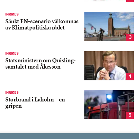
INRIKES
Sänkt FN-scenario välkomnas
av Klimatpolitiska rådet
3
INRIKES
Statsministern om Quisling-
samtalet med Åkesson
4
INRIKES
Storbrand i Laholm – en
gripen
5