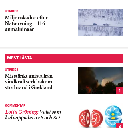
UTRIKES
Miljonskador efter
Natoövning – 116
anmälningar
MEST LÄSTA
UTRIKES
Misstänkt gnista från
vindkraftverk bakom
storbrand i Grekland
1
KOMMENTAR
Lotta Gröning
:
Valet som
kidnappades av S och SD
2