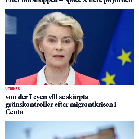
Efter börsfloppen – Space X nere på jorden
UTRIKES
von der Leyen vill se skärpta
gränskontroller efter migrantkrisen i
Ceuta