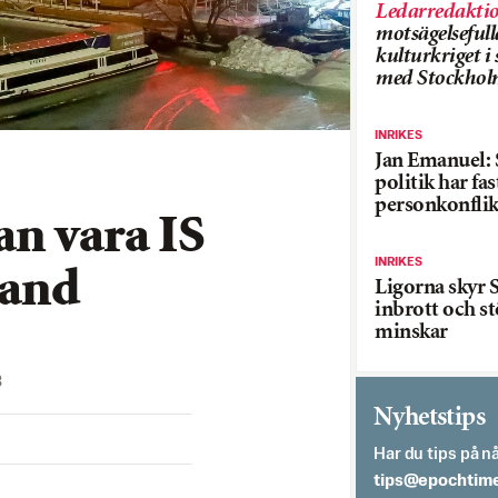
Ledarredakti
motsägelsefull
kulturkriget 
med Stockhol
INRIKES
Jan Emanuel: 
politik har fas
personkonflik
an vara IS
INRIKES
land
Ligorna skyr S
inbrott och st
minskar
3
Nyhetstips
Har du tips på nå
es.semithcope@