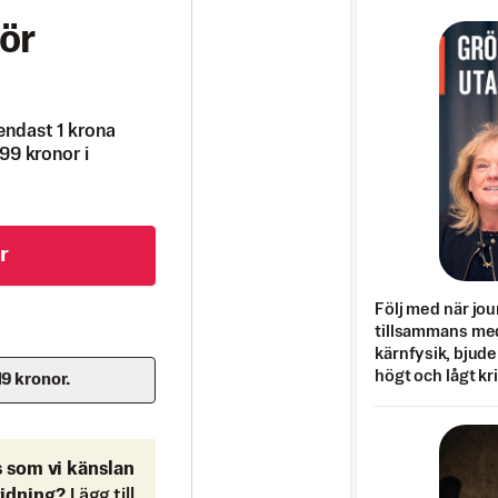
ör
endast 1 krona
99 kronor i
r
Följ med när jou
tillsammans med
kärnfysik, bjuder
högt och lågt kr
19 kronor.
s som vi känslan
tidning?
Lägg till