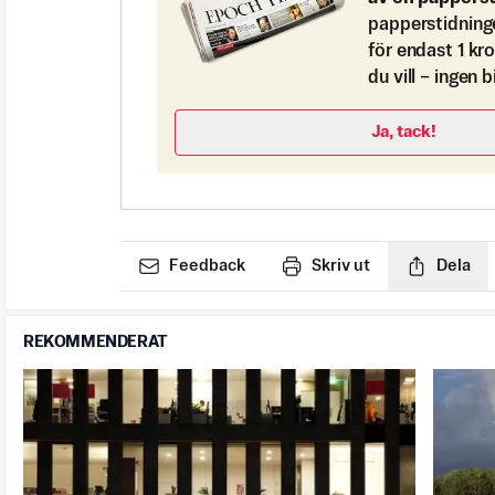
papperstidning
för endast 1 kr
du vill – ingen 
Ja, tack!
Feedback
Skriv ut
Dela
REKOMMENDERAT