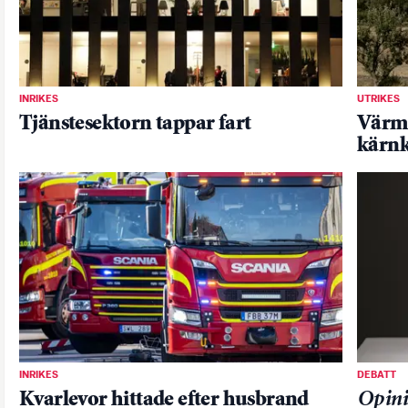
INRIKES
UTRIKES
Tjänstesektorn tappar fart
Värme
kärnk
INRIKES
DEBATT
Kvarlevor hittade efter husbrand
Opini