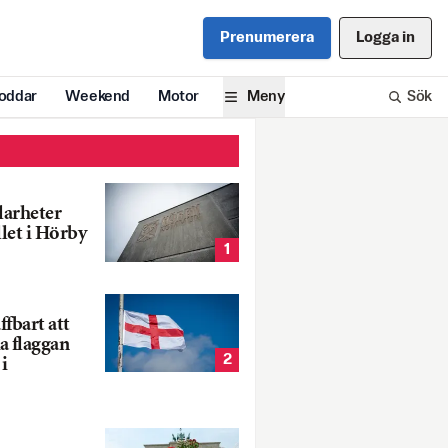
Prenumerera
Logga in
oddar
Weekend
Motor
Meny
Sök
larheter
llet i Hörby
1
fbart att
a flaggan
2
i