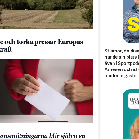
 och torka pressar Europas
raft
Stjärnor, doldis
har de sin plats 
även i Sportpod
Arnesen och idr
bjuder in gäster
onsmätningarna blir själva en