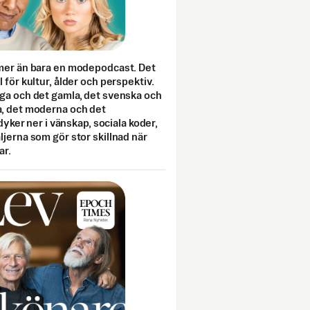
mer än bara en modepodcast. Det
 för kultur, ålder och perspektiv.
ga och det gamla, det svenska och
, det moderna och det
 dyker ner i vänskap, sociala koder,
jerna som gör stor skillnad när
ar.