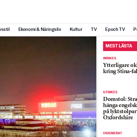
vsstil
Ekonomi & Näringsliv
Kultur
TV
Epoch TV
P
MEST LÄSTA
INRIKES
Ytterligare ok
kring Stina-fa
UTRIKES
Domstol: Straf
hänga engelsk
på lyktstolpar 
Oxfordshire
OSIGNERAT