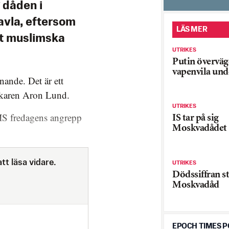
g dåden i
avla, eftersom
LÄS MER
ot muslimska
UTRIKES
Putin överväg
vapenvila und
nande. Det är ett
rskaren Aron Lund.
UTRIKES
 IS fredagens angrepp
IS tar på sig
Moskvadådet
tt läsa vidare.
UTRIKES
Dödssiffran st
Moskvadåd
EPOCH TIMES 