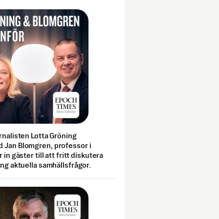
rnalisten Lotta Gröning
 Jan Blomgren, professor i
 in gäster till att fritt diskutera
ing aktuella samhällsfrågor.