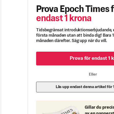
Prova Epoch Times f
endast 1 krona
Tidsbegränsat introduktionserbjudande, 
första månaden utan att binda dig! Bara 1
månaden därefter. Säg upp när du vill.
Prova för endast 1 k
Eller
Lås upp endast denna artikel för 
Gillar du preci
av en pappers