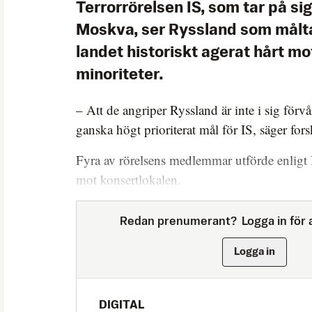
Terrorrörelsen IS, som tar på si
Moskva, ser Ryssland som målt
landet historiskt agerat hårt m
minoriteter.
– Att de angriper Ryssland är inte i sig förvå
ganska högt prioriterat mål för IS, säger fo
Fyra av rörelsens medlemmar utförde enligt
mot konsertlokalen.
Redan prenumerant?
Logga in för a
Logga in
DIGITAL