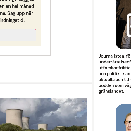
en en hel månad
ona. Säg upp när
bindningstid.
Journalisten, fö
underrättelseo
utforskar frikti
och politik. I s
aktuella och tid
podden som vågar
gränslandet.