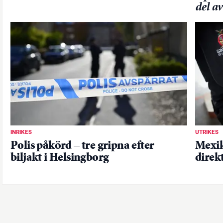
del a
INRIKES
UTRIKES
Polis påkörd – tre gripna efter
Mexik
biljakt i Helsingborg
direk