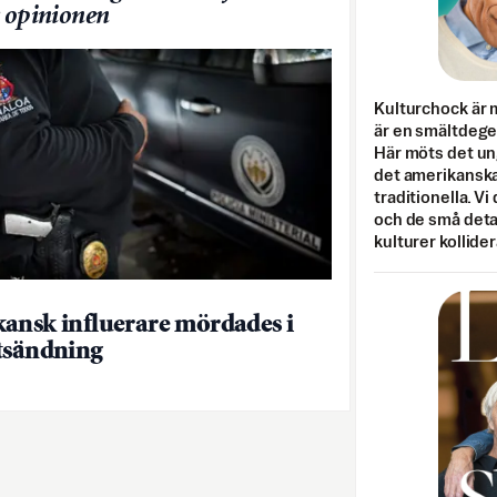
v opinionen
Kulturchock är 
är en smältdegel
Här möts det un
det amerikanska
traditionella. Vi
och de små detal
kulturer kollider
ansk influerare mördades i
tsändning