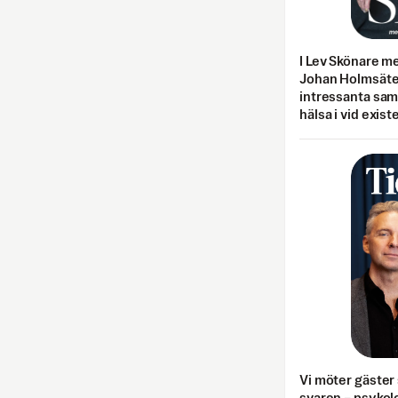
I Lev Skönare m
Johan Holmsäter
intressanta sa
hälsa i vid exist
Vi möter gäster 