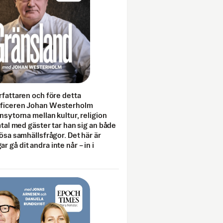
rfattaren och före detta
fficeren Johan Westerholm
onsytorna mellan kultur, religion
amtal med gäster tar han sig an både
lösa samhällsfrågor. Det här är
 gå dit andra inte når – in i