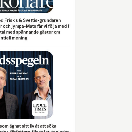
ed Friskis & Svettis-grundaren
 och jympa-Mats får vi följa med i
mtal med spännande gäster om
entiell mening.
som ägnat sitt liv åt att söka