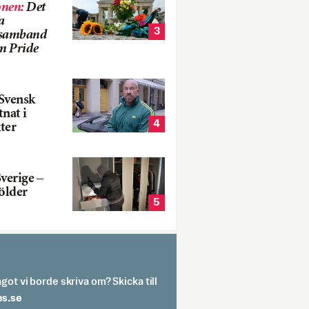
onen
:
Det
a
3
i samband
m Pride
Svensk
tnat i
4
ter
verige –
ölder
5
got vi borde skriva om? Skicka till
spit