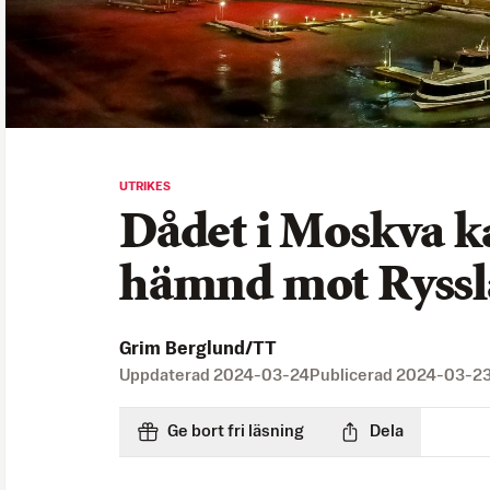
UTRIKES
Dådet i Moskva k
hämnd mot Ryss
Grim Berglund/TT
Uppdaterad
2024-03-24
Publicerad
2024-03-2
Ge bort fri läsning
Dela