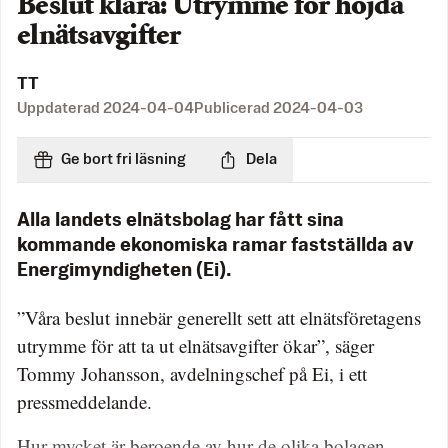
Beslut klara: Utrymme för höjda
elnätsavgifter
TT
Uppdaterad
2024-04-04
Publicerad
2024-04-03
Ge bort fri läsning
Dela
Alla landets elnätsbolag har fått sina
kommande ekonomiska ramar fastställda av
Energimyndigheten (Ei).
”Våra beslut innebär generellt sett att elnätsföretagens
utrymme för att ta ut elnätsavgifter ökar”, säger
Tommy Johansson, avdelningschef på Ei, i ett
pressmeddelande.
Hur mycket är beroende av hur de olika bolagen