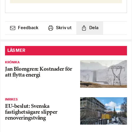
Feedback
Skriv ut
Dela
LÄS MER
KRÖNIKA
Jan Blomgren: Kostnader för
att flytta energi
INRIKES
EU-beslut: Svenska
fastighetsägare slipper
renoveringstvång