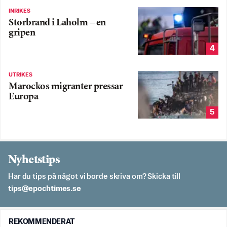
INRIKES
Storbrand i Laholm – en
gripen
4
UTRIKES
Marockos migranter pressar
Europa
5
Nyhetstips
Har du tips på något vi borde skriva om? Skicka till
es.semithcope@spit
REKOMMENDERAT