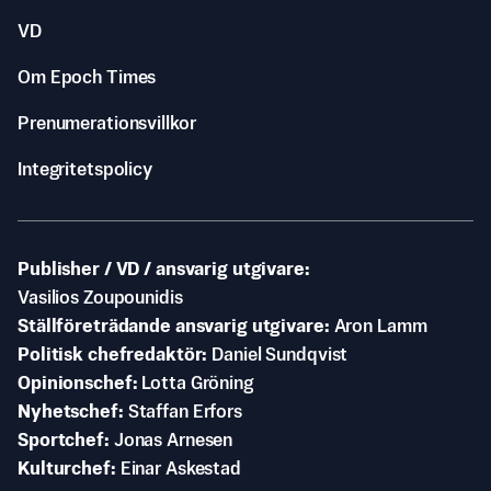
VD
Om Epoch Times
Prenumerationsvillkor
Integritetspolicy
Publisher / VD / ansvarig utgivare
Vasilios Zoupounidis
Ställföreträdande ansvarig utgivare
Aron Lamm
Politisk chefredaktör
Daniel Sundqvist
Opinionschef
Lotta Gröning
Nyhetschef
Staffan Erfors
Sportchef
Jonas Arnesen
Kulturchef
Einar Askestad