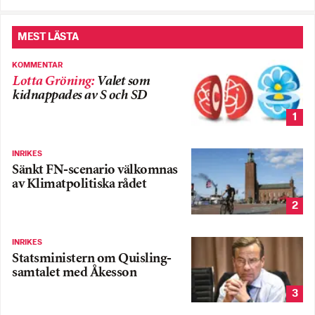
MEST LÄSTA
KOMMENTAR
Lotta Gröning
:
Valet som
kidnappades av S och SD
1
INRIKES
Sänkt FN-scenario välkomnas
av Klimatpolitiska rådet
2
INRIKES
Statsministern om Quisling-
samtalet med Åkesson
3