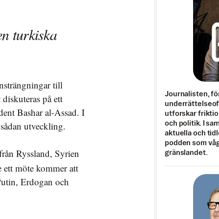
n turkiska
nsträngningar till
Journalisten, fö
diskuteras på ett
underrättelseo
ent Bashar al-Assad. I
utforskar frikti
 sådan utveckling.
och politik. I s
aktuella och tid
podden som vågar
från Ryssland, Syrien
gränslandet.
re ett möte kommer att
 Putin, Erdogan och