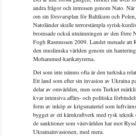
andra frågor och intressen genom Nato. När 
om sin försvarsplan för Baltikum och Polen, v
Natoländer skulle terrorstämpla syrisk-kurd
bromsade också utnämningen av den förre 
Fogh Rasmussen 2009. Landet menade att R
den muslimska världen genom sin hantering 
Mohammed-karikatyrerna.
Det som inte nämns ofta är den turkiska rel
Ett land som efter sin invasion av Ukraina pa
delar av omvärlden, men som Turkiet märkligt 
kvar intensiva affärs- och politiska förbinde
form av inköp av krigsmateriel som luftvärn
bygget av ett kärnkraftverk med rysk teknik 
de sanktioner som västvärlden har mot Ryssl
Ukrainainvasionen, med mera.