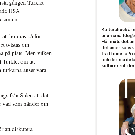
örsta gången Turkiet
pade USA
vasionen.
Kulturchock är 
 att hoppas på för
är en smältdegel
Här möts det un
et tvistas om
det amerikanska
ma på plats. Men vilken
traditionella. Vi
i Turkiet om att
och de små detal
kulturer kollider
 turkarna anser vara
dags från Sälen att det
för vad som händer om
r att diskutera