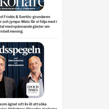
ed Friskis & Svettis-grundaren
 och jympa-Mats får vi följa med i
mtal med spännande gäster om
entiell mening.
som ägnat sitt liv åt att söka