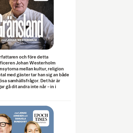
rfattaren och före detta
fficeren Johan Westerholm
onsytorna mellan kultur, religion
amtal med gäster tar han sig an både
lösa samhällsfrågor. Det här är
 gå dit andra inte når – in i