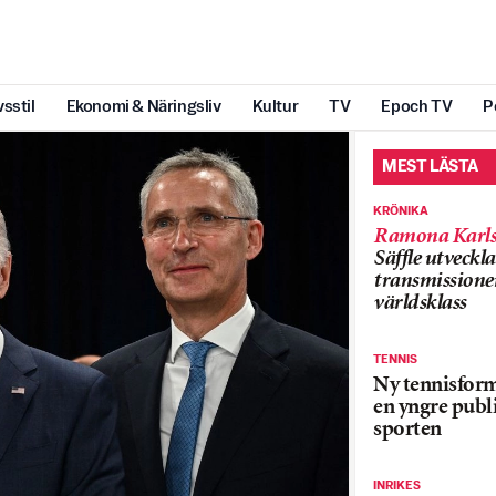
vsstil
Ekonomi & Näringsliv
Kultur
TV
Epoch TV
P
MEST LÄSTA
KRÖNIKA
Ramona Karls
Säffle utveckla
transmissioner
världsklass
TENNIS
Ny tennisform
en yngre publi
sporten
INRIKES