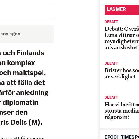
LÄS MER
DEBATT
Debatt: Överfa
tens egna.
Luna vittnar 
myndighetern
ansvarslöshet
 och Finlands
en komplex
DEBATT
Brister hos so
 och maktspel.
är verklighet
 att fälla det
ärför anledning
DEBATT
r diplomatin
Har vi bevittn
största medi
anser den
någonsin?
is Delis (M).
örsökt att få igenom
EPOCH TIMES 