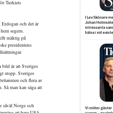
för Turkiets
I Lev Skönare m
t Erdogan och det är
Johan Holmsäter
intressanta sa
r hem segern.
hälsa i vid exist
ellt mäktig på
ske presidentens
lsättningar.
ild är att Sveriges
igt stopp. Sveriges
britannien och flera av
em. Så man kan säga att
ör såväl Norge och
Vi möter gäster 
dömning att bara USA