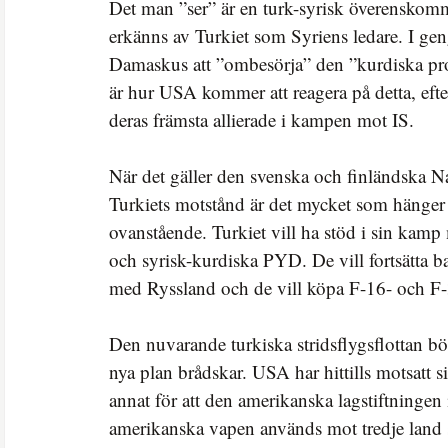
Det man ”ser” är en turk-syrisk överenskom
erkänns av Turkiet som Syriens ledare. I g
Damaskus att ”ombesörja” den ”kurdiska pr
är hur USA kommer att reagera på detta, eft
deras främsta allierade i kampen mot IS.
När det gäller den svenska och finländska 
Turkiets motstånd är det mycket som hänge
ovanstående. Turkiet vill ha stöd i sin kam
och syrisk-kurdiska PYD. De vill fortsätta ba
med Ryssland och de vill köpa F-16- och F
Den nuvarande turkiska stridsflygsflottan bör
nya plan brådskar. USA har hittills motsatt s
annat för att den amerikanska lagstiftningen in
amerikanska vapen används mot tredje land