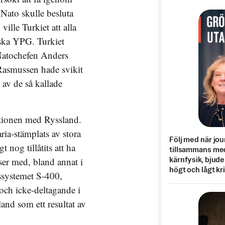
Nato skulle besluta
ille Turkiet att alla
iska YPG. Turkiet
Natochefen Anders
asmussen hade svikit
av de så kallade
ationen med Ryssland.
ria-stämplats av stora
Följ med när jou
nog tillåtits att ha
tillsammans med
lser med, bland annat i
kärnfysik, bjuder
högt och lågt kr
ssystemet S-400,
och icke-deltagande i
and som ett resultat av