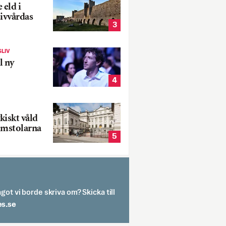
 eld i
sivvårdas
3
SLIV
l ny
4
kiskt våld
omstolarna
5
got vi borde skriva om? Skicka till
spit