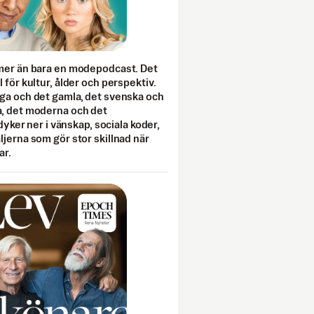
mer än bara en modepodcast. Det
 för kultur, ålder och perspektiv.
ga och det gamla, det svenska och
, det moderna och det
 dyker ner i vänskap, sociala koder,
jerna som gör stor skillnad när
ar.