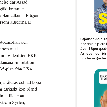
melse där Assad
engäld kommer
oblematiken”. Frågan
ersom kurderna är
Stjärnor, doldis
Natoansökan och
har de sin plats 
r ihop med
även i Sportpod
Arnesen och idr
p mot gülenister, PKK
bjuder in gäster
lansera sin relation
-35-plan från USA.
jar åldras och att köpa
ig turkiskt köp bland
te tillåter att
 såsom Syrien,