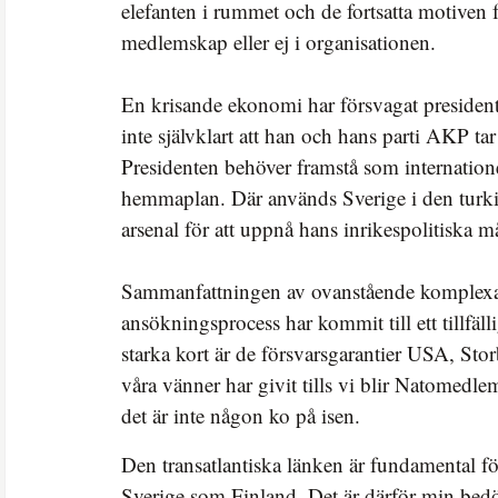
elefanten i rummet och de fortsatta motiven 
medlemskap eller ej i organisationen.
En krisande ekonomi har försvagat presiden
inte självklart att han och hans parti AKP ta
Presidenten behöver framstå som internation
hemmaplan. Där används Sverige i den turki
arsenal för att uppnå hans inrikespolitiska må
Sammanfattningen av ovanstående komplexa b
ansökningsprocess har kommit till ett tillfäll
starka kort är de försvarsgarantier USA, Stor
våra vänner har givit tills vi blir Natomedl
det är inte någon ko på isen.
Den transatlantiska länken är fundamental f
Sverige som Finland. Det är därför min be