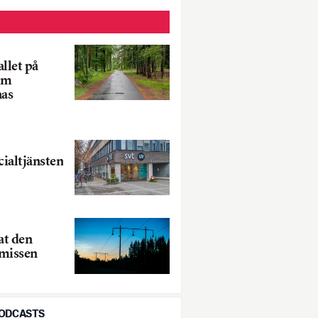
llet på
om
as
cialtjänsten
at den
amissen
PODCASTS