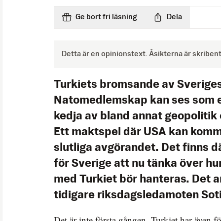
Ge bort fri läsning
Dela
Detta är en opinionstext. Åsikterna är skriben
Turkiets bromsande av Sveriges
Natomedlemskap kan ses som 
kedja av bland annat geopolitik
Ett maktspel där USA kan komma
slutliga avgörandet. Det finns d
för Sverige att nu tänka över hu
med Turkiet bör hanteras. Det 
tidigare riksdagsledamoten Sotir
Det är inte första gången, Turkiet har även f