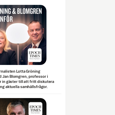
rnalisten Lotta Gröning
 Jan Blomgren, professor i
 in gäster till att fritt diskutera
ing aktuella samhällsfrågor.