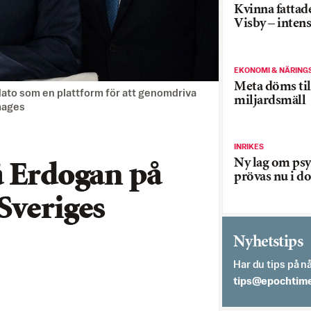
Kvinna fattade
Visby – inten
EKONOMI & NÄRING
Meta döms til
a Nato som en plattform för att genomdriva
miljardsmäll
Images
INRIKES
Ny lag om psy
å Erdogan på
prövas nu i d
Sveriges
Nyhetstips
Har du tips på nå
es.semithcope@