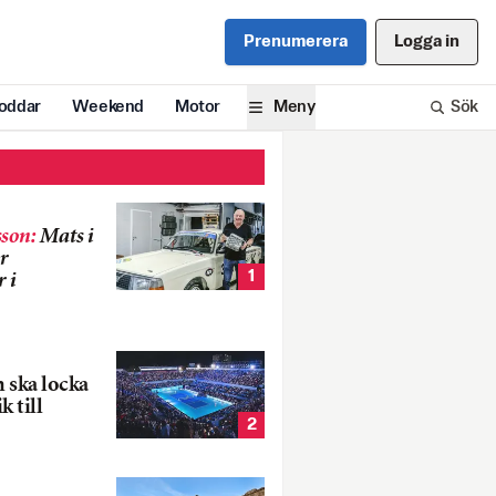
Prenumerera
Logga in
oddar
Weekend
Motor
Meny
Sök
son
:
Mats i
r
1
 i
 ska locka
k till
2