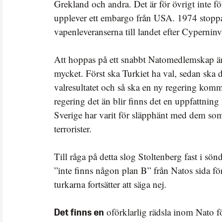
Grekland och andra. Det är för övrigt inte f
upplever ett embargo från USA. 1974 stop
vapenleveranserna till landet efter Cypernin
Att hoppas på ett snabbt Natomedlemskap är
mycket. Först ska Turkiet ha val, sedan ska d
valresultatet och så ska en ny regering kom
regering det än blir finns det en uppfattning 
Sverige har varit för släpphänt med dem som
terrorister.
Till råga på detta slog Stoltenberg fast i sön
”inte finns någon plan B” från Natos sida 
turkarna fortsätter att säga nej.
oförklarlig rädsla inom Nato fö
Det finns en