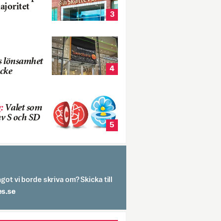
ajoritet
3
s lönsamhet
4
cke
g
:
Valet som
v S och SD
5
got vi borde skriva om? Skicka till
spit