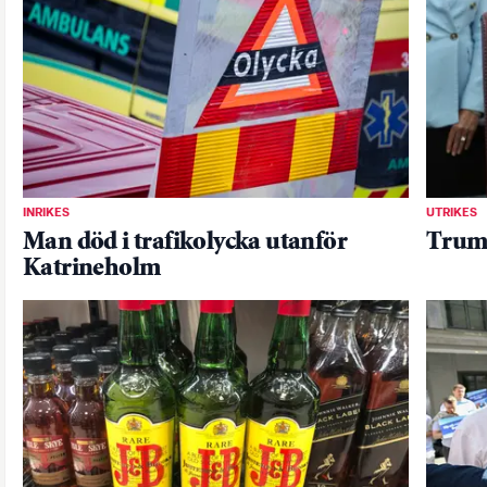
INRIKES
UTRIKES
Man död i trafikolycka utanför
Trump
Katrineholm