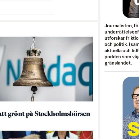
Journalisten, fö
underrättelseo
utforskar frikti
och politik. I s
aktuella och tid
podden som vågar
gränslandet.
att grönt på Stockholmsbörsen