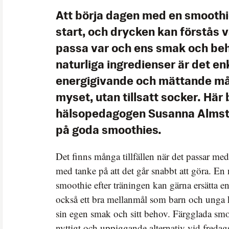
Att börja dagen med en smoothi
start, och drycken kan förstås v
passa var och ens smak och be
naturliga ingredienser är det enk
energigivande och mättande mål e
myset, utan tillsatt socker. Här
hälsopedagogen Susanna Almst
på goda smoothies.
Det finns många tillfällen när det passar med
med tanke på att det går snabbt att göra. En 
smoothie efter träningen kan gärna ersätta e
också ett bra mellanmål som barn och unga ka
sin egen smak och sitt behov. Färgglada smoo
nyttigt och uppiggande alternativ vid fredag