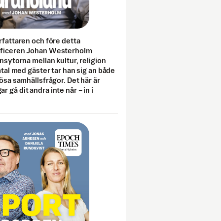
rfattaren och före detta
fficeren Johan Westerholm
onsytorna mellan kultur, religion
amtal med gäster tar han sig an både
lösa samhällsfrågor. Det här är
 gå dit andra inte når – in i