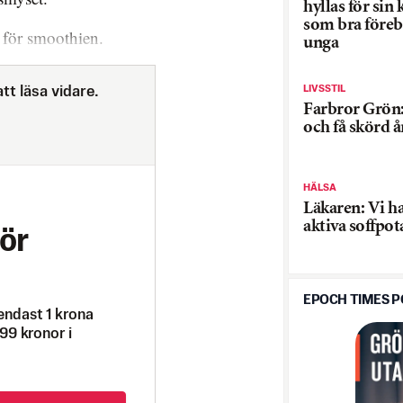
hyllas för sin
som bra föreb
 för smoothien.
unga
LIVSSTIL
tt läsa vidare.
Farbror Grön:
och få skörd 
HÄLSA
Läkaren: Vi ha
aktiva soffpot
ör
EPOCH TIMES 
endast 1 krona
99 kronor i