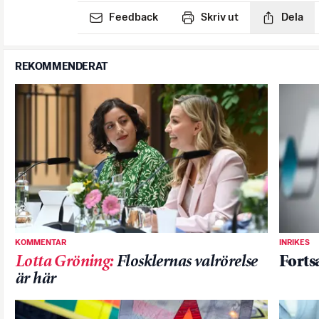
Feedback
Skriv ut
Dela
REKOMMENDERAT
KOMMENTAR
INRIKES
Lotta Gröning
:
Flosklernas valrörelse
Forts
är här