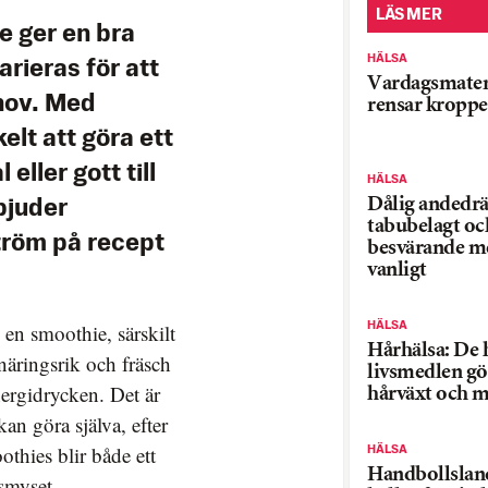
LÄS MER
e ger en bra
HÄLSA
arieras för att
Vardagsmate
hov. Med
rensar kropp
elt att göra ett
ller gott till
HÄLSA
Dålig andedrä
 bjuder
tabubelagt oc
röm på recept
besvärande m
vanligt
HÄLSA
 en smoothie, särskilt
Hårhälsa: De 
näringsrik och fräsch
livsmedlen gö
nergidrycken. Det är
hårväxt och m
n göra själva, efter
thies blir både ett
HÄLSA
Handbollslan
smyset.