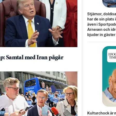
Stjärnor, doldis
har de sin plats 
även i Sportpod
Arnesen och idr
bjuder in gäster
: Samtal med Iran pågår
Kulturchock är 