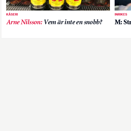
KÅSERI
INRIKES
Arne Nilsson
:
Vem är inte en snobb?
M: St