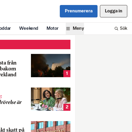
Prenumerera
Logga in
oddar
Weekend
Motor
Meny
Sök
ta från
k bakom
1
rekland
g
:
rörelse är
2
nkt skatt på