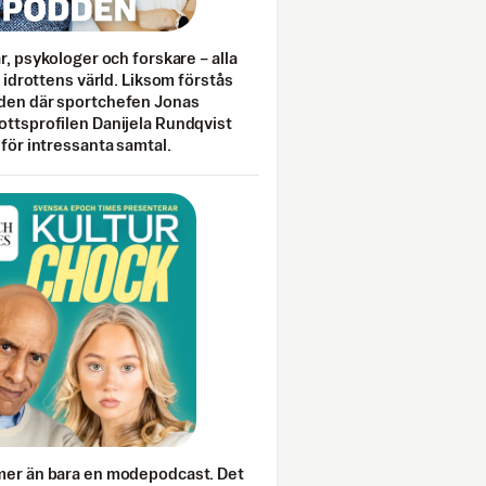
ar, psykologer och forskare – alla
i idrottens värld. Liksom förstås
den där sportchefen Jonas
ottsprofilen Danijela Rundqvist
 för intressanta samtal.
mer än bara en modepodcast. Det