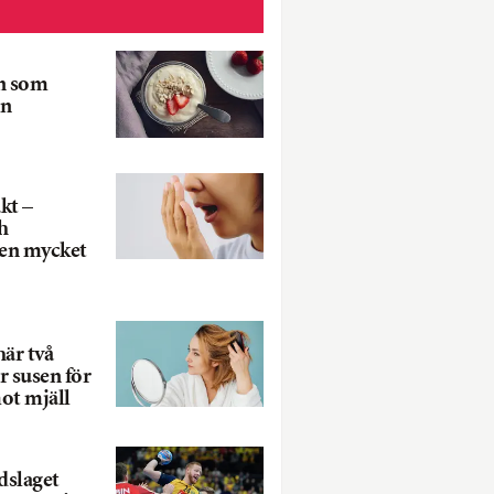
n som
en
kt –
h
en mycket
här två
r susen för
ot mjäll
dslaget