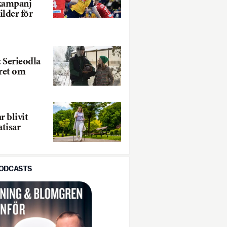
 kampanj
ilder för
 Serieodla
året om
r blivit
atisar
PODCASTS