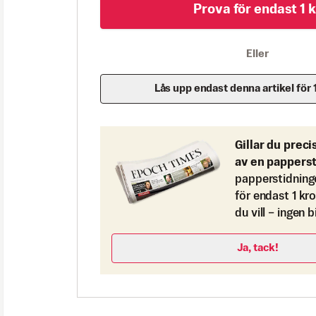
Prova för endast 1 k
Eller
Lås upp endast denna artikel för 
Gillar du preci
av en pappers
papperstidning
för endast 1 kr
du vill – ingen 
Ja, tack!