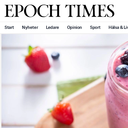
Svenska Epoch Times
Start
Nyheter
Ledare
Opinion
Sport
Hälsa & Li