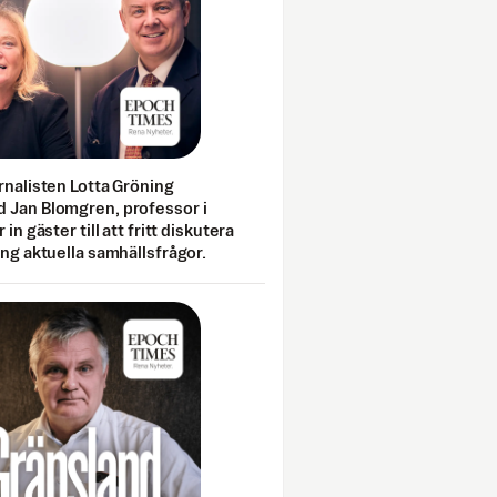
rnalisten Lotta Gröning
 Jan Blomgren, professor i
 in gäster till att fritt diskutera
ing aktuella samhällsfrågor.