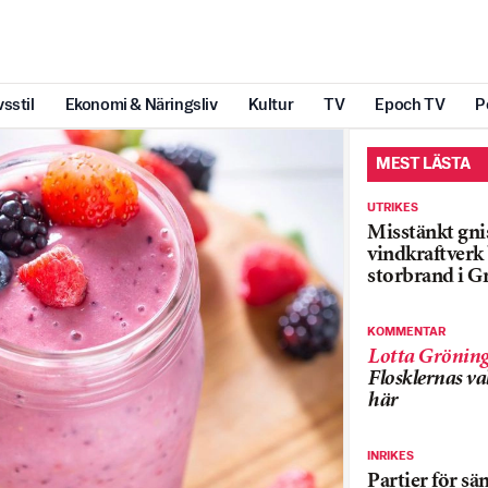
vsstil
Ekonomi & Näringsliv
Kultur
TV
Epoch TV
P
MEST LÄSTA
UTRIKES
Misstänkt gnis
vindkraftver
storbrand i G
KOMMENTAR
Lotta Grönin
Flosklernas val
här
INRIKES
Partier för sä