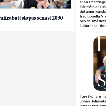
är en smältdegel
Här möts det un
det amerikanska
traditionella. Vi
raffrabatt slopas senast 2030
och de små detal
kulturer kollider
I Lev Skönare m
Johan Holmsäter