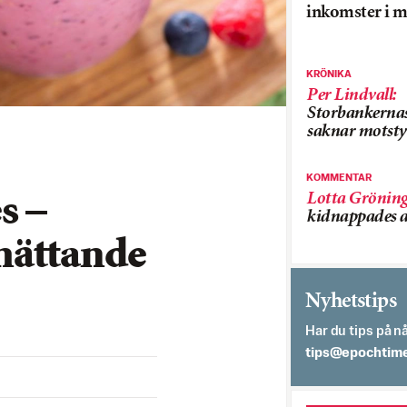
inkomster i m
KRÖNIKA
Per Lindvall
:
Storbankerna
saknar motsty
KOMMENTAR
Lotta Grönin
s –
kidnappades a
mättande
Nyhetstips
Har du tips på nå
es.semithcope@