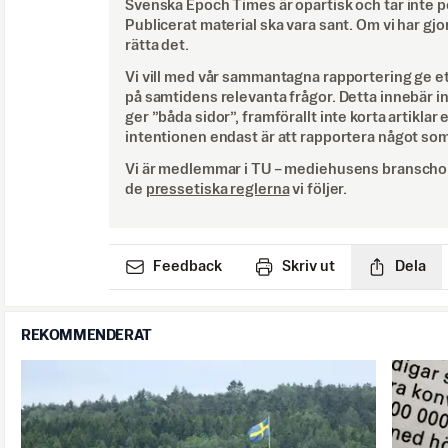
Svenska Epoch Times är opartisk och tar inte pol
Publicerat material ska vara sant. Om vi har gjo
rätta det.
Vi vill med vår sammantagna rapportering ge e
på samtidens relevanta frågor. Detta innebär inte 
ger ”båda sidor”, framförallt inte korta artiklar 
intentionen endast är att rapportera något som
Vi är medlemmar i TU – mediehusens branschor
de
pressetiska reglerna
vi följer.
Feedback
Skriv ut
Dela
REKOMMENDERAT