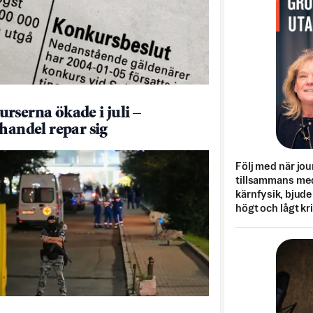
rserna ökade i juli –
jhandel repar sig
Följ med när jou
tillsammans med
kärnfysik, bjuder
högt och lågt kr