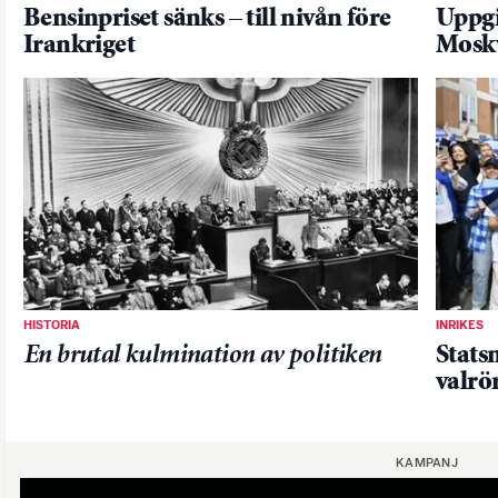
Bensinpriset sänks – till nivån före
Uppgi
Irankriget
Mosk
HISTORIA
INRIKES
En brutal kulmination av politiken
Statsm
valrö
KAMPANJ