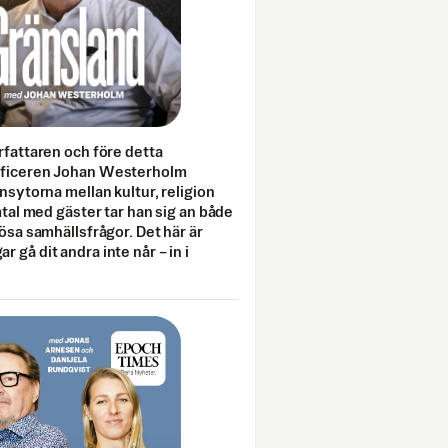
rfattaren och före detta
fficeren Johan Westerholm
onsytorna mellan kultur, religion
amtal med gäster tar han sig an både
lösa samhällsfrågor. Det här är
 gå dit andra inte når – in i