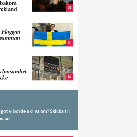
k bakom
3
rekland
:
Flaggan
s samman
4
s lönsamhet
5
cke
got vi borde skriva om? Skicka till
spit