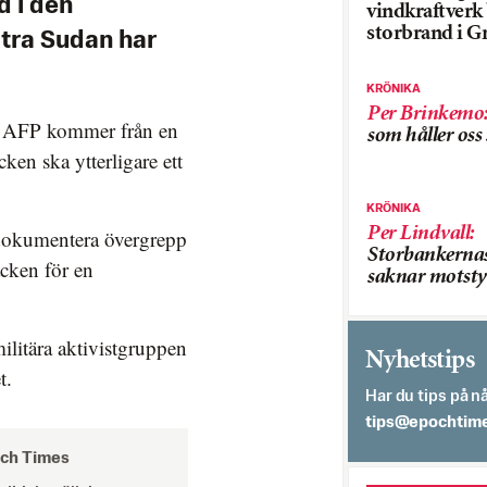
 i den
vindkraftver
storbrand i G
stra Sudan har
KRÖNIKA
Per Brinkemo
n AFP kommer från en
som håller os
cken ska ytterligare ett
KRÖNIKA
Per Lindvall
:
 dokumentera övergrepp
Storbankerna
acken för en
saknar motsty
ilitära aktivistgruppen
Nyhetstips
t.
Har du tips på nå
es.semithcope@
och Times