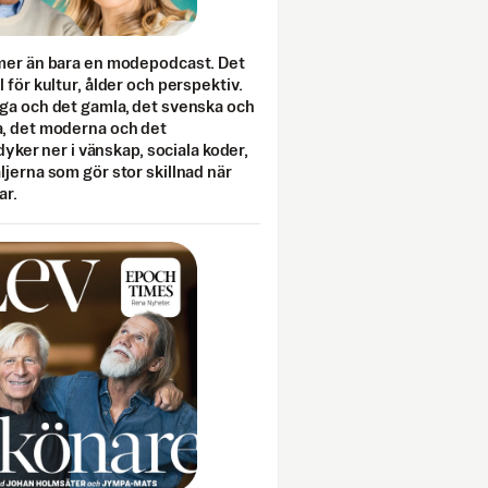
mer än bara en modepodcast. Det
 för kultur, ålder och perspektiv.
ga och det gamla, det svenska och
, det moderna och det
 dyker ner i vänskap, sociala koder,
jerna som gör stor skillnad när
ar.