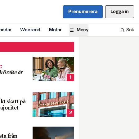
Prenumerera
Logga in
oddar
Weekend
Motor
Meny
Sök
g
:
rörelse är
1
nkt skatt på
ajoritet
2
ta från