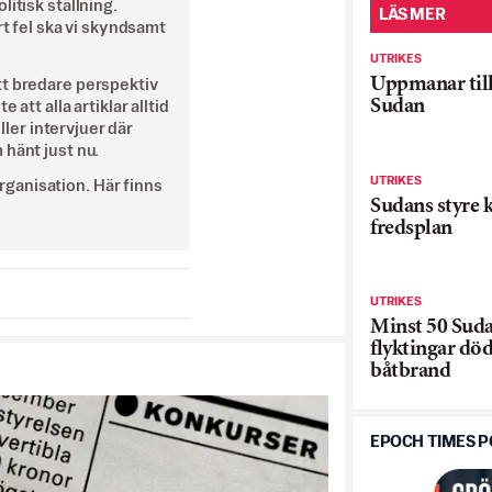
itisk ställning.
LÄS MER
rt fel ska vi skyndsamt
UTRIKES
Uppmanar till
tt bredare perspektiv
Sudan
att alla artiklar alltid
eller intervjuer där
 hänt just nu.
UTRIKES
ganisation. Här finns
Sudans styre k
fredsplan
UTRIKES
Minst 50 Sud
flyktingar död
båtbrand
EPOCH TIMES 