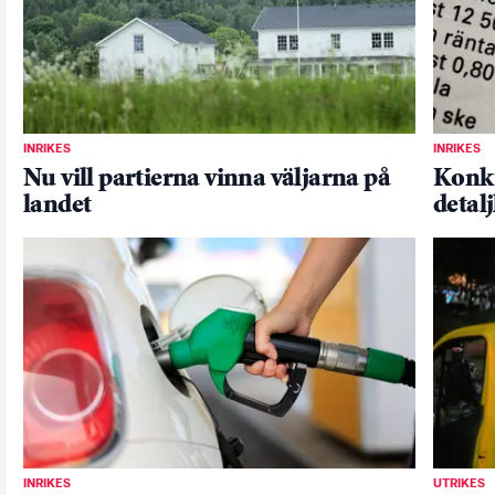
INRIKES
INRIKES
Nu vill partierna vinna väljarna på
Konku
landet
detal
INRIKES
UTRIKES