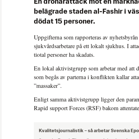
En drönarattack mot en marknad
belägrade staden al-Fashir i vä
dödat 15 personer.
Uppgifterna som rapporteras av nyhetsbyrå
sjukvårdsarbetare på ett lokalt sjukhus. I atta
tiotal personer ha skadats.
En lokal aktivistgrupp som arbetar med att
som begås av parterna i konflikten kallar att
”massaker”.
Enligt samma aktivistgrupp ligger den param
Rapid support Forces (RSF) bakom attentate
Kvalitetsjournalistik –
så arbetar Svenska Ep