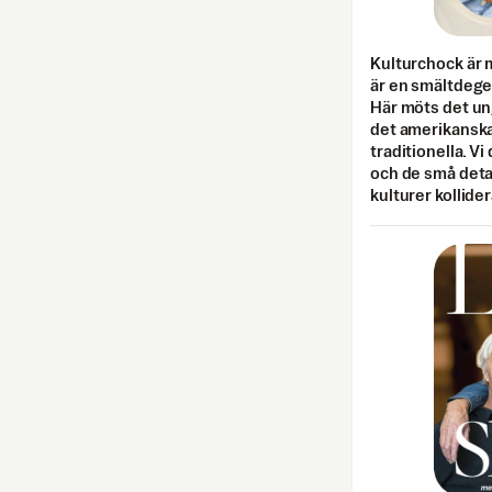
Kulturchock är 
är en smältdegel
Här möts det un
det amerikanska
traditionella. Vi
och de små detal
kulturer kollider