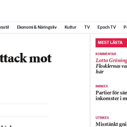
vsstil
Ekonomi & Näringsliv
Kultur
TV
Epoch TV
P
MEST LÄSTA
KOMMENTAR
attack mot
Lotta Grönin
Flosklernas val
här
INRIKES
Partier för sä
inkomster i m
UTRIKES
Misstänkt gnis