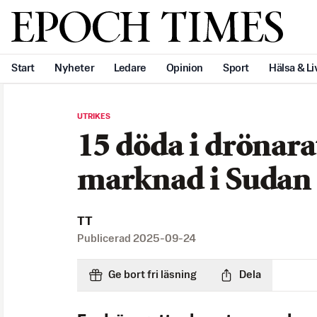
Svenska Epoch Times
Start
Nyheter
Ledare
Opinion
Sport
Hälsa & Li
UTRIKES
15 döda i drönar
marknad i Sudan
TT
Publicerad
2025-09-24
Ge bort fri läsning
Dela