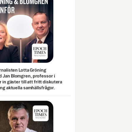
rnalisten Lotta Gröning
 Jan Blomgren, professor i
 in gäster till att fritt diskutera
ing aktuella samhällsfrågor.