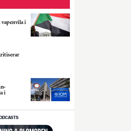
 vapenvila i
ritiserar
an-
a i
PODCASTS