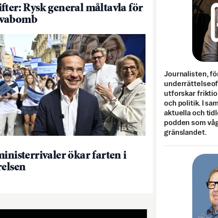
fter: Rysk general måltavla för
vabomb
Journalisten, fö
underrättelseo
utforskar frikti
och politik. I s
aktuella och tid
podden som vågar
gränslandet.
inisterrivaler ökar farten i
relsen