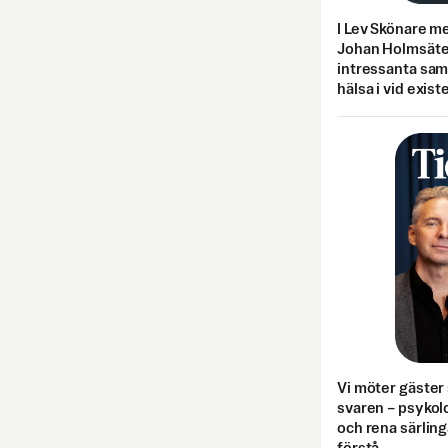
I Lev Skönare m
Johan Holmsäter
intressanta sa
hälsa i vid exist
Vi möter gäster 
svaren – psykolo
och rena särling