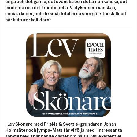
unga och det gamla, det svenska och det amerikanska, det
moderna och det traditionella. Vi dyker ner i vänskap,
sociala koder, och de små detaljerna som gör stor skillnad
när kulturer kolliderar.
I Lev Skönare med Friskis & Svettis-grundaren Johan
Holmsäter och jympa-Mats får vi följa med i intressanta
samtal med spännande gäster om hälsa i vid existentiell