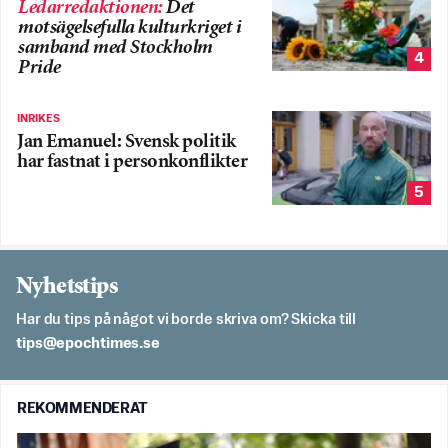
Ledarredaktionen
:
Det
motsägelsefulla kulturkriget i
samband med Stockholm
4
Pride
INRIKES
Jan Emanuel: Svensk politik
har fastnat i personkonflikter
5
Nyhetstips
Har du tips på något vi borde skriva om? Skicka till
es.semithcope@spit
REKOMMENDERAT