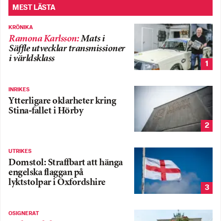
MEST LÄSTA
KRÖNIKA
Ramona Karlsson
:
Mats i
Säffle utvecklar transmissioner
i världsklass
1
INRIKES
Ytterligare oklarheter kring
Stina-fallet i Hörby
2
UTRIKES
Domstol: Straffbart att hänga
engelska flaggan på
lyktstolpar i Oxfordshire
3
OSIGNERAT