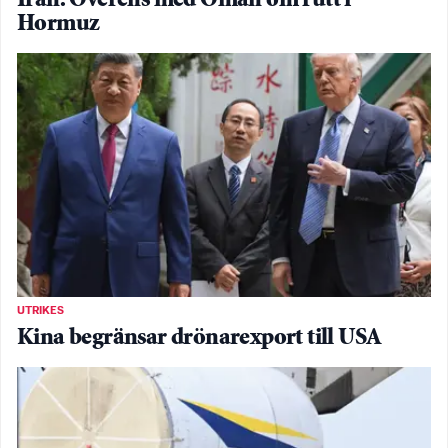
Iran: Överens med Oman om rutt i
Hormuz
UTRIKES
Kina begränsar drönarexport till USA