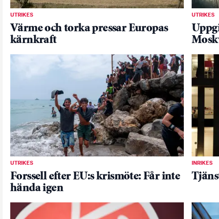
UTRIKES
UTRIKES
Värme och torka pressar Europas
Uppgi
kärnkraft
Mosk
UTRIKES
INRIKES
Forssell efter EU:s krismöte: Får inte
Tjäns
hända igen