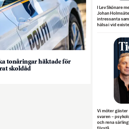
I Lev Skönare m
Johan Holmsäter
intressanta sa
hälsa i vid exist
a tonåringar häktade för
rat skoldåd
Vi möter gäster 
svaren – psykolo
och rena särling
förstå.