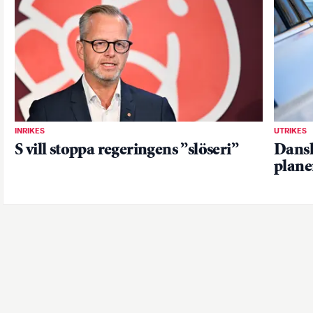
INRIKES
UTRIKES
S vill stoppa regeringens ”slöseri”
Dansk
plane