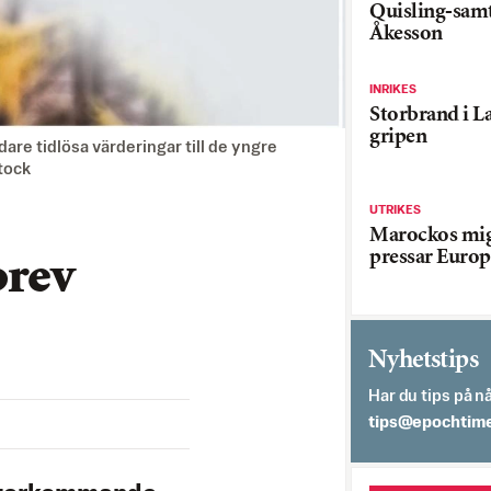
Quisling-sam
Åkesson
INRIKES
Storbrand i L
gripen
are tidlösa värderingar till de yngre
tock
UTRIKES
Marockos mig
pressar Europ
brev
Nyhetstips
Har du tips på nå
es.semithcope@