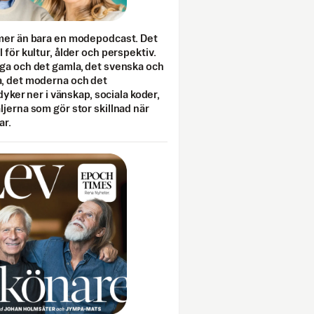
mer än bara en modepodcast. Det
 för kultur, ålder och perspektiv.
ga och det gamla, det svenska och
, det moderna och det
 dyker ner i vänskap, sociala koder,
jerna som gör stor skillnad när
ar.