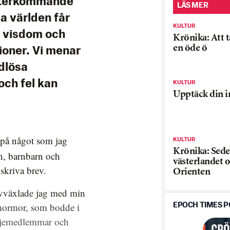
 återkommande
LÄS MER
la världen får
KULTUR
n visdom och
Krönika: Att t
en öde ö
tioner. Vi menar
idlösa
och fel kan
KULTUR
Upptäck din i
a på något som jag
KULTUR
Krönika: Seder
rn, barnbarn och
västerlandet o
skriva brev.
Orienten
evväxlade jag med min
 mormor, som bodde i
EPOCH TIMES 
iljemedlemmar och