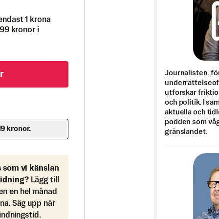
endast 1 krona
99 kronor i
Journalisten, fö
r
underrättelseo
utforskar frikti
och politik. I s
aktuella och tid
podden som vågar
19 kronor.
gränslandet.
s som vi känslan
tidning?
Lägg till
en en hel månad
ona. Säg upp när
bindningstid.