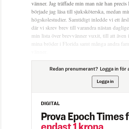
vänner. Jag träffade min man när han precis 
började jag läsa till sjuksköterska, medan m
högskolestudier. Samtidigt inledde vi ett år
där vi skrev brev till varandra nästan dagli
min lista över brevvänner vuxit, till att äve
mina bröder i Florida samt många andra fa
vänner.
Redan prenumerant?
Logga in för a
Logga in
DIGITAL
Prova Epoch Times f
endast 1 krona