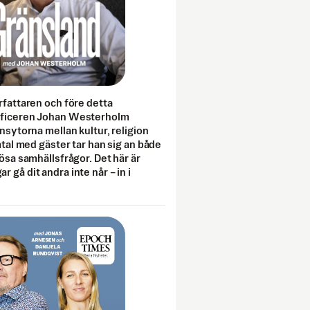
rfattaren och före detta
fficeren Johan Westerholm
onsytorna mellan kultur, religion
amtal med gäster tar han sig an både
lösa samhällsfrågor. Det här är
 gå dit andra inte når – in i