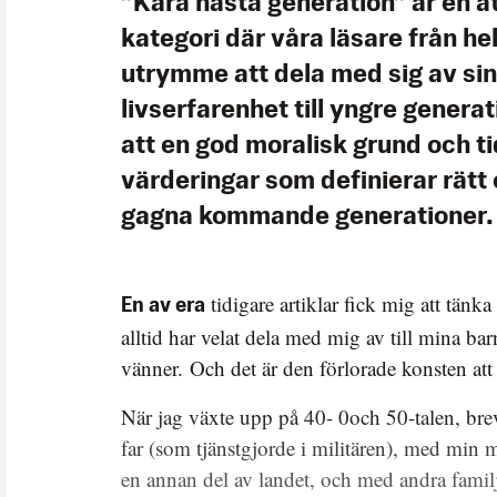
”Kära nästa generation” är en
kategori där våra läsare från he
utrymme att dela med sig av si
livserfarenhet till yngre genera
att en god moralisk grund och t
värderingar som definierar rätt 
gagna kommande generationer.
tidigare artiklar fick mig att tänk
En av era
alltid har velat dela med mig av till mina ba
vänner. Och det är den förlorade konsten att 
När jag växte upp på 40- 0och 50-talen, br
far (som tjänstgjorde i militären), med min
en annan del av landet, och med andra fam