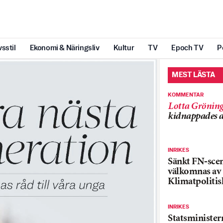
vsstil
Ekonomi & Näringsliv
Kultur
TV
Epoch TV
P
MEST LÄSTA
KOMMENTAR
Lotta Grönin
kidnappades a
INRIKES
Sänkt FN-sce
välkomnas av
Klimatpolitis
INRIKES
Statsministe