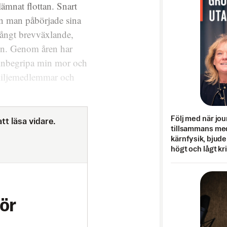
lämnat flottan. Snart
in man påbörjade sina
slångt brevväxlande,
gen. Genom åren har
n inbegripa min mor och
miljemedlemmar och
Följ med när jou
tt läsa vidare.
tillsammans med
kärnfysik, bjuder
högt och lågt kr
ör