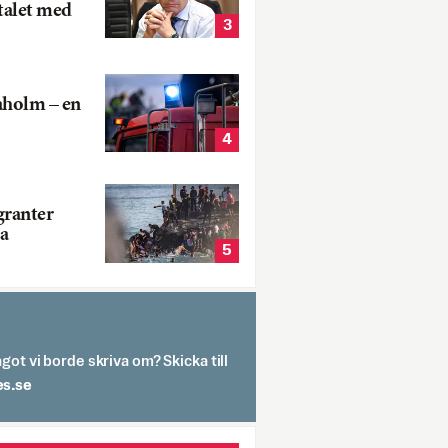
talet med
3
aholm – en
4
ranter
a
5
got vi borde skriva om? Skicka till
spit