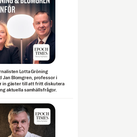
rnalisten Lotta Gröning
 Jan Blomgren, professor i
 in gäster till att fritt diskutera
ing aktuella samhällsfrågor.