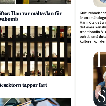
fter: Han var måltavlan för
Kulturchock är 
är en smältdegel
vabomb
Här möts det un
det amerikanska
traditionella. Vi
och de små detal
kulturer kollider
tesektorn tappar fart