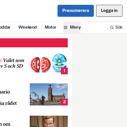
Prenumerera
Logga in
oddar
Weekend
Motor
Meny
Sök
g
:
Valet som
v S och SD
1
nario
2
ka rådet
rn om