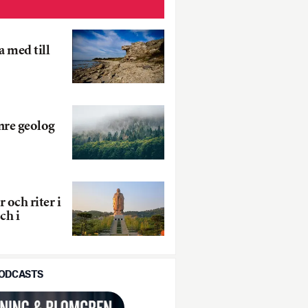
a med till
nre geolog
 och riter i
ch i
PODCASTS