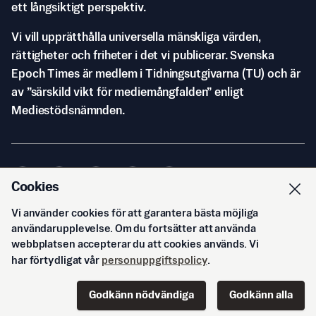
ett långsiktigt perspektiv.
Vi vill upprätthålla universella mänskliga värden,
rättigheter och friheter i det vi publicerar. Svenska
Epoch Times är medlem i Tidningsutgivarna (TU) och är
av ”särskild vikt för mediemångfalden” enligt
Mediestödsnämnden.
Cookies
Vi använder cookies för att garantera bästa möjliga
© Svenska Epoch Times AB
2026
användarupplevelse. Om du fortsätter att använda
webbplatsen accepterar du att cookies används. Vi
har förtydligat vår
personuppgiftspolicy
.
Godkänn nödvändiga
Godkänn alla
Start
Innehåll
Podd
Senaste
Logga in