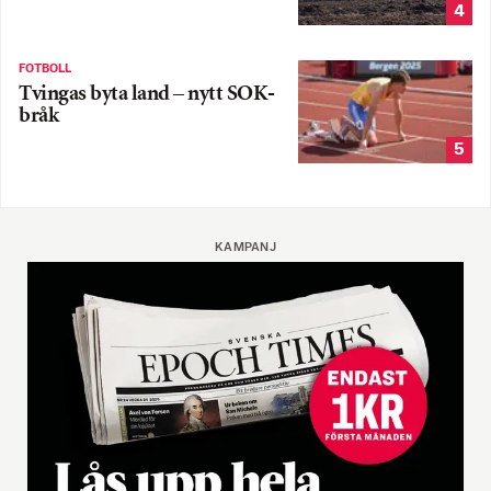
4
FOTBOLL
Tvingas byta land – nytt SOK-
bråk
5
KAMPANJ