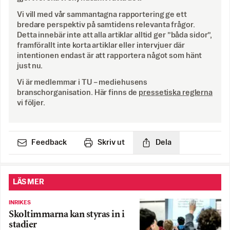
Vi vill med vår sammantagna rapportering ge ett
bredare perspektiv på samtidens relevanta frågor.
Detta innebär inte att alla artiklar alltid ger ”båda sidor”,
framförallt inte korta artiklar eller intervjuer där
intentionen endast är att rapportera något som hänt
just nu.
Vi är medlemmar i TU – mediehusens
branschorganisation. Här finns de
pressetiska reglerna
vi följer.
Feedback
Skriv ut
Dela
LÄS MER
INRIKES
Skoltimmarna kan styras in i
stadier