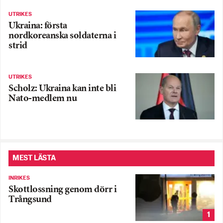
UTRIKES
Ukraina: första
nordkoreanska soldaterna i
strid
UTRIKES
Scholz: Ukraina kan inte bli
Nato-medlem nu
MEST LÄSTA
INRIKES
Skottlossning genom dörr i
Trångsund
1