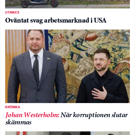
UTRIKES
Oväntat svag arbetsmarknad i USA
KRÖNIKA
Johan Westerholm
:
När korruptionen slutar
skämmas