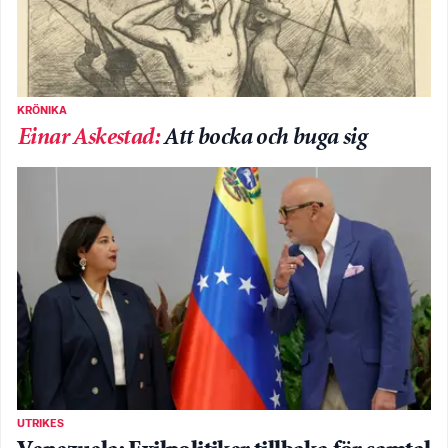
KRÖNIKA
Einar Askestad
:
Att bocka och buga sig
UTRIKES