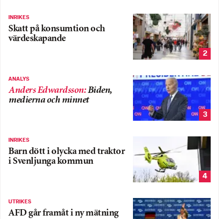
INRIKES
Skatt på konsumtion och
värdeskapande
2
ANALYS
Anders Edwardsson
:
Biden,
medierna och minnet
3
INRIKES
Barn dött i olycka med traktor
i Svenljunga kommun
4
UTRIKES
AFD går framåt i ny mätning