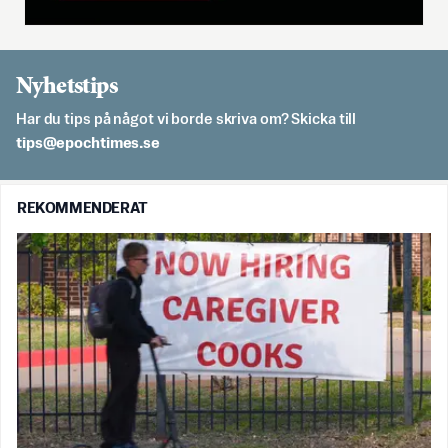
Nyhetstips
Har du tips på något vi borde skriva om? Skicka till
es.semithcope@spit
REKOMMENDERAT