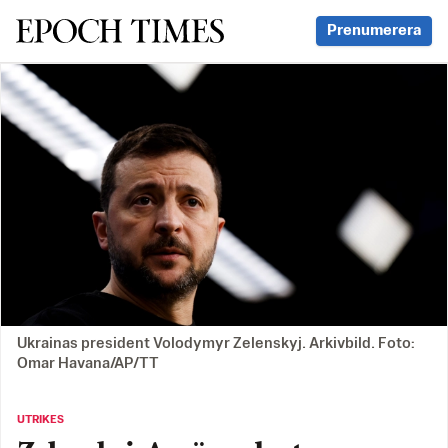
Svenska Epoch Times
Prenumerera
Ukrainas president Volodymyr Zelenskyj. Arkivbild. Foto:
Omar Havana/AP/TT
UTRIKES