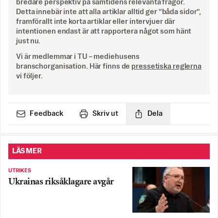
bredare perspektiv på samtidens relevanta frågor.
Detta innebär inte att alla artiklar alltid ger ”båda sidor”,
framförallt inte korta artiklar eller intervjuer där
intentionen endast är att rapportera något som hänt
just nu.
Vi är medlemmar i TU – mediehusens
branschorganisation. Här finns de
pressetiska reglerna
vi följer.
Feedback
Skriv ut
Dela
LÄS MER
UTRIKES
Ukrainas riksåklagare avgår