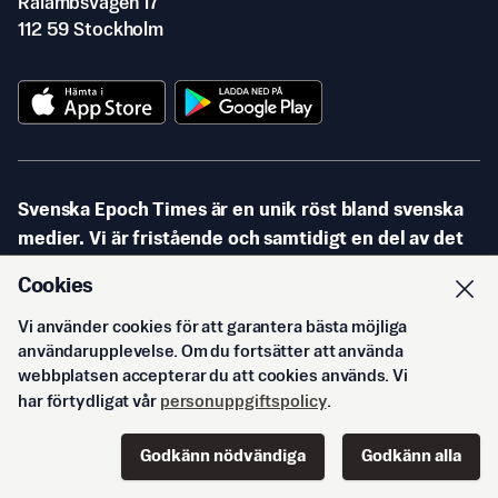
Rålambsvägen 17
112 59 Stockholm
Svenska Epoch Times är en unik röst bland svenska
medier. Vi är fristående och samtidigt en del av det
stora globala medienätverket Epoch Media Group. Vi
Cookies
finns i 36 länder på 23 språk och är det snabbast
växande nätverket av oberoende nyhetsmedier i
Vi använder cookies för att garantera bästa möjliga
användarupplevelse. Om du fortsätter att använda
världen. Svenska Epoch Times grundades år 2006
webbplatsen accepterar du att cookies används. Vi
som webbtidning.
har förtydligat vår
personuppgiftspolicy
.
Epoch Times är en heltäckande nyhetstidning med
Godkänn nödvändiga
Godkänn alla
främst riksnyheter och internationella nyheter.
Start
Innehåll
Podd
Senaste
Logga in