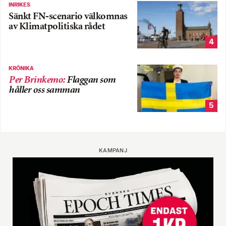
INRIKES
Sänkt FN-scenario välkomnas
av Klimatpolitiska rådet
4
KRÖNIKA
Per Brinkemo
:
Flaggan som
håller oss samman
5
KAMPANJ