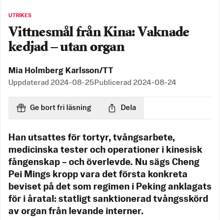
UTRIKES
Vittnesmål från Kina: Vaknade
kedjad – utan organ
Mia Holmberg Karlsson/TT
Uppdaterad
2024-08-25
Publicerad
2024-08-24
Ge bort fri läsning
Dela
Han utsattes för tortyr, tvångsarbete,
medicinska tester och operationer i kinesisk
fångenskap – och överlevde. Nu sägs Cheng
Pei Mings kropp vara det första konkreta
beviset på det som regimen i Peking anklagats
för i åratal: statligt sanktionerad tvångsskörd
av organ från levande interner.