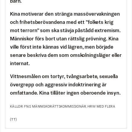
barn.
Kina motiverar den stränga massövervakningen
och frihetsberövandena med ett "folkets krig
mot terrorn" som ska stävja påstådd extremism.
Människor förs bort utan rättslig prövning. Kina
ville först inte kännas vid lägren, men började
senare beskriva dem som omskolningsläger eller
internat.
Vittnesmålen om tortyr, tvångsarbete, sexuella
övergrepp och aggressiv indoktrinering är
omfattande. Kina tillåter ingen oberoende insyn.
KÄLLOR: FN:S MÄNNISKORÄTTSKOMMISSIONÄR, HRW MED FLERA
(TT)