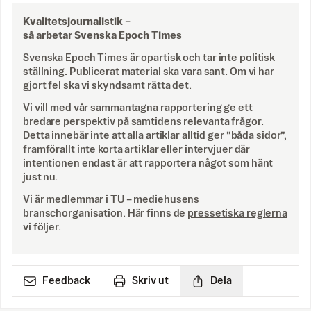
Kvalitetsjournalistik –
så arbetar Svenska Epoch Times
Svenska Epoch Times är opartisk och tar inte politisk
ställning. Publicerat material ska vara sant. Om vi har
gjort fel ska vi skyndsamt rätta det.
Vi vill med vår sammantagna rapportering ge ett
bredare perspektiv på samtidens relevanta frågor.
Detta innebär inte att alla artiklar alltid ger ”båda sidor”,
framförallt inte korta artiklar eller intervjuer där
intentionen endast är att rapportera något som hänt
just nu.
Vi är medlemmar i TU – mediehusens
branschorganisation. Här finns de
pressetiska reglerna
vi följer.
Feedback
Skriv ut
Dela