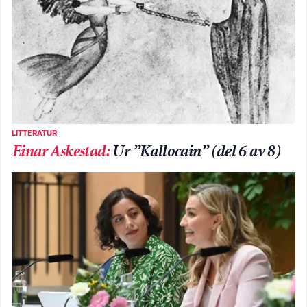
LITTERATUR
Einar Askestad
:
Ur ”Kallocain” (del 6 av 8)