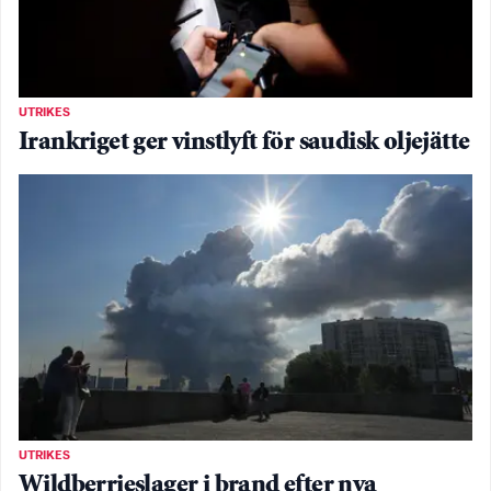
UTRIKES
Irankriget ger vinstlyft för saudisk oljejätte
UTRIKES
Wildberrieslager i brand efter nya