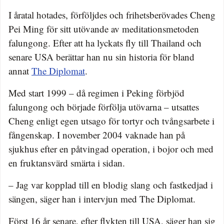
I åratal hotades, förföljdes och frihetsberövades Cheng
Pei Ming för sitt utövande av meditationsmetoden
falungong. Efter att ha lyckats fly till Thailand och
senare USA berättar han nu sin historia för bland
annat
The Diplomat
.
Med start 1999 – då regimen i Peking förbjöd
falungong och började förfölja utövarna – utsattes
Cheng enligt egen utsago för tortyr och tvångsarbete i
fångenskap. I november 2004 vaknade han på
sjukhus efter en påtvingad operation, i bojor och med
en fruktansvärd smärta i sidan.
– Jag var kopplad till en blodig slang och fastkedjad i
sängen, säger han i intervjun med The Diplomat.
Först 16 år senare, efter flykten till USA, säger han sig