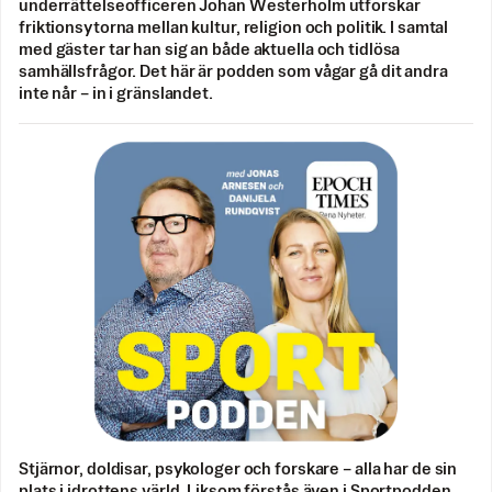
underrättelseofficeren Johan Westerholm utforskar
friktionsytorna mellan kultur, religion och politik. I samtal
med gäster tar han sig an både aktuella och tidlösa
samhällsfrågor. Det här är podden som vågar gå dit andra
inte når – in i gränslandet.
Stjärnor, doldisar, psykologer och forskare – alla har de sin
plats i idrottens värld. Liksom förstås även i Sportpodden