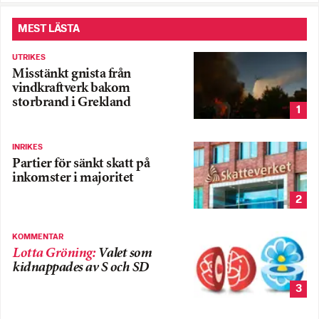
MEST LÄSTA
UTRIKES
Misstänkt gnista från
vindkraftverk bakom
storbrand i Grekland
1
INRIKES
Partier för sänkt skatt på
inkomster i majoritet
2
KOMMENTAR
Lotta Gröning
:
Valet som
kidnappades av S och SD
3