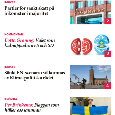
INRIKES
Partier för sänkt skatt på
inkomster i majoritet
2
KOMMENTAR
Lotta Gröning
:
Valet som
kidnappades av S och SD
3
INRIKES
Sänkt FN-scenario välkomnas
av Klimatpolitiska rådet
4
KRÖNIKA
Per Brinkemo
:
Flaggan som
håller oss samman