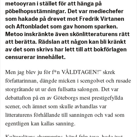
metooyran i stället för att hänga på
pöbelhopsstämningar. Det var mediechefer
som hakade på drevet mot Fredrik Virtanen
och Aftonbladet som gav honom sparken.
Metoo inskränkte även skönlitteraturens rätt
att berätta. Rädslan att någon kan bli kränkt
av det som skrivs har lett till att bokförlagen
censurerar innehållet.
Men jag blev ju för f*n VÅLDTAGEN!” skrek
författarinnan, dängde micken i scengolvet och rusade
storgråtande ut ur den fullsatta salongen. Det var
debattafton på en av Göteborgs mest prestigefyllda
scener, och ämnet som skulle avhandlas var
litteraturens förhållande till sanningen och vad som
egentligen kan kallas sanning.
Kulturelitens charmprins, känd från teve, hade just