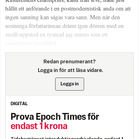
hållit ett anförande i en postmodernistisk anda om att
ingen sanning kan sägas vara sann. Men när den
ursinniga författarinnan drämt igen dörren med en
smäll uppstod en tystnad jag minns som ett
sanningens ögonblick.
Redan prenumerant?
Logga in för att läsa vidare.
Logga in
DIGITAL
Prova Epoch Times för
endast 1 krona