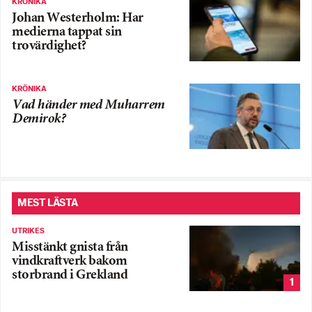
KRÖNIKA
Johan Westerholm: Har
medierna tappat sin
trovärdighet?
KRÖNIKA
Vad händer med Muharrem
Demirok?
MEST LÄSTA
UTRIKES
Misstänkt gnista från
vindkraftverk bakom
storbrand i Grekland
1