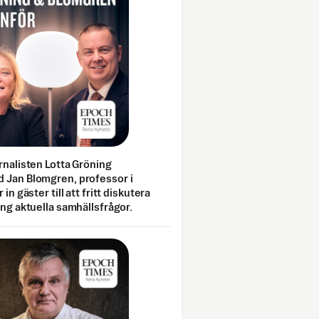
rnalisten Lotta Gröning
 Jan Blomgren, professor i
 in gäster till att fritt diskutera
ing aktuella samhällsfrågor.