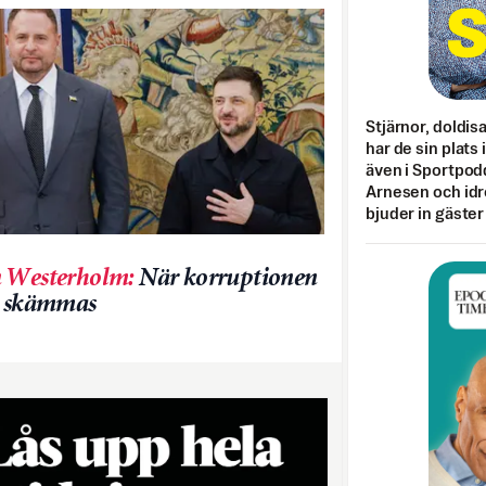
Stjärnor, doldis
har de sin plats 
även i Sportpod
Arnesen och idr
bjuder in gäster
 Westerholm
:
När korruptionen
r skämmas