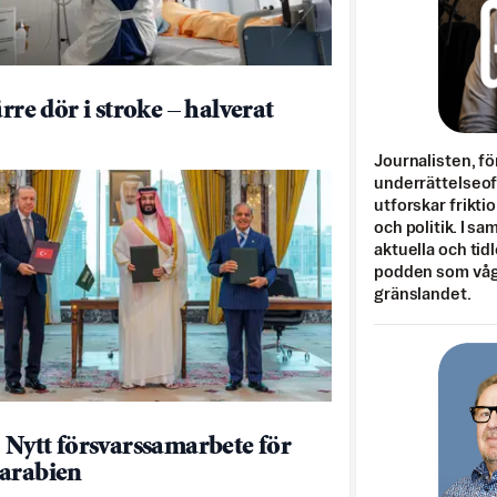
ärre dör i stroke – halverat
Journalisten, fö
underrättelseo
utforskar frikti
och politik. I s
aktuella och tid
podden som vågar
gränslandet.
: Nytt försvarssamarbete för
arabien