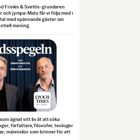
ed Friskis & Svettis-grundaren
 och jympa-Mats får vi följa med i
mtal med spännande gäster om
entiell mening.
som ägnat sitt liv åt att söka
ger, författare, filosofer, teologer
ar; människor som brinner för att