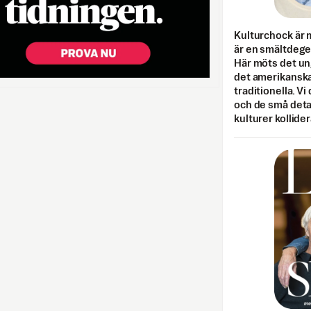
Kulturchock är 
är en smältdegel
Här möts det un
det amerikanska
traditionella. Vi
och de små detal
kulturer kollider