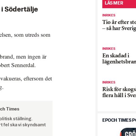
LÄS MER
 i Södertälje
INRIKES
Tio år efter s
– så har Sveri
elsen, som utreds som
INRIKES
brand, men ingen är
En skadad i
lägenhetsbran
obert Sennerdal.
 evakueras, eftersom det
INRIKES
g.
Risk för skog
flera håll i Sv
och Times
itisk ställning.
EPOCH TIMES 
rt fel ska vi skyndsamt