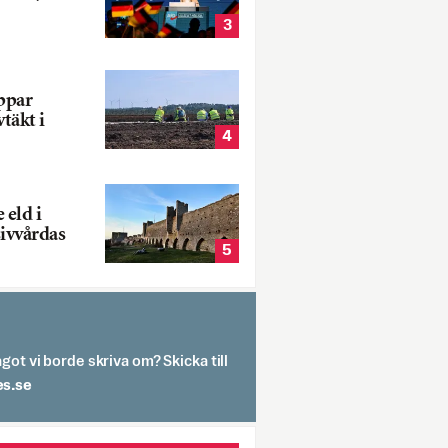
3
oppar
vtäkt i
4
 eld i
sivvårdas
5
got vi borde skriva om? Skicka till
spit