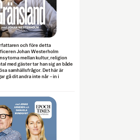
rfattaren och före detta
fficeren Johan Westerholm
onsytorna mellan kultur, religion
amtal med gäster tar han sig an både
lösa samhällsfrågor. Det här är
 gå dit andra inte når – in i