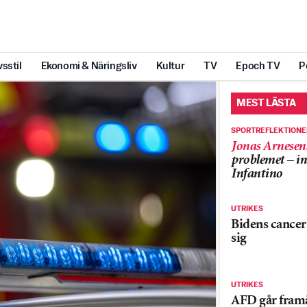
vsstil
Ekonomi & Näringsliv
Kultur
TV
Epoch TV
P
MEST LÄSTA
SPORTREFLEKTION
Jonas Arnesen
problemet – in
Infantino
UTRIKES
Bidens cancer 
sig
UTRIKES
AFD går framå