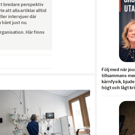
tt bredare perspektiv
att alla artiklar alltid
eller intervjuer där
 hänt just nu.
ganisation. Här finns
Följ med när jou
tillsammans med
kärnfysik, bjuder
högt och lågt kr