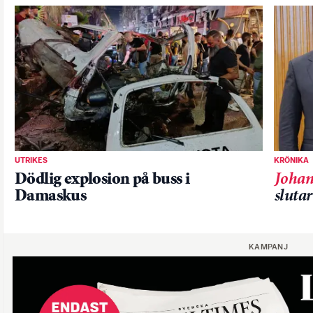
UTRIKES
KRÖNIKA
Dödlig explosion på buss i
Johan
Damaskus
sluta
KAMPANJ