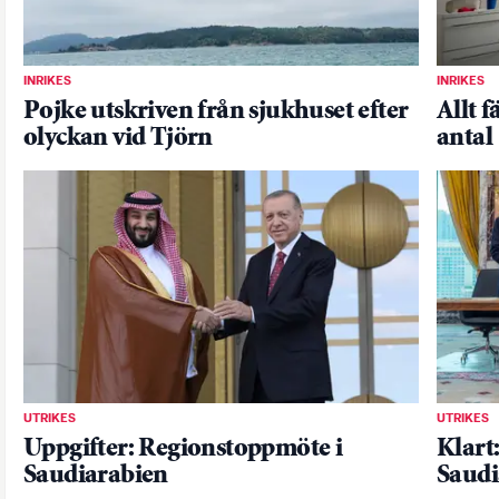
INRIKES
INRIKES
Pojke utskriven från sjukhuset efter
Allt f
olyckan vid Tjörn
antal
UTRIKES
UTRIKES
Uppgifter: Regionstoppmöte i
Klart
Saudiarabien
Saudi