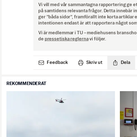
Vi vill med vår sammantagna rapportering ge e
på samtidens relevanta frågor. Detta innebär inte 
ger ”båda sidor”, framförallt inte korta artiklar 
intentionen endast är att rapportera något som
Vi är medlemmar i TU – mediehusens branschor
de
pressetiska reglerna
vi följer.
Feedback
Skriv ut
Dela
REKOMMENDERAT