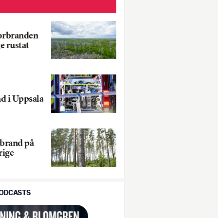
torbranden
ge rustat
d i Uppsala
sbrand på
erige
PODCASTS