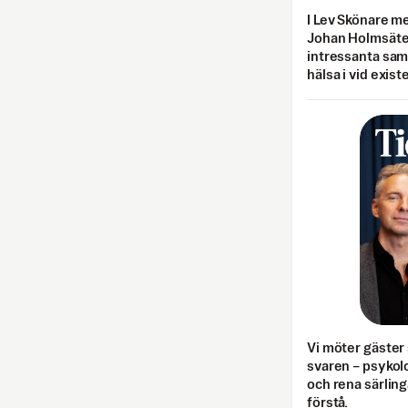
I Lev Skönare m
Johan Holmsäter
intressanta sa
hälsa i vid exist
Vi möter gäster 
svaren – psykolo
och rena särling
förstå.