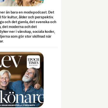
mer än bara en modepodcast. Det
 för kultur, ålder och perspektiv.
ga och det gamla, det svenska och
, det moderna och det
 dyker ner i vänskap, sociala koder,
jerna som gör stor skillnad när
ar.