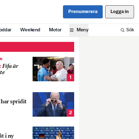
Prenumerera
Logga in
oddar
Weekend
Motor
Meny
Sök
EN
:
Fifa är
te
1
har spridit
2
t i ny