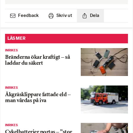
Feedback
Skriv ut
Dela
LÄS MER
INRIKES
Bränderna ökar kraftigt – så
laddar du säkert
INRIKES
Åkgräsklippare fattade eld –
man vårdas på iva
INRIKES
Cykelbatterier portas – ”stor