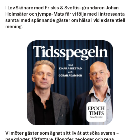
I Lev Skönare med Friskis & Svettis-grundaren Johan
Holmsäter och jympa-Mats får vi följa med i intressanta
samtal med spännande gäster om hälsa i vid existentiell
mening.
Vi möter gäster som ägnat sitt liv åt att söka svaren –
psykologer, författare, filosofer, teologer och rena