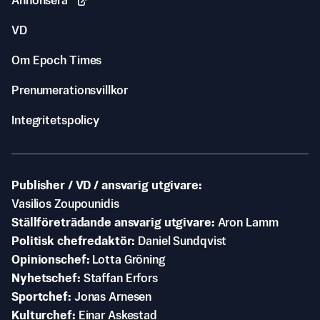
Annonsera
VD
Om Epoch Times
Prenumerationsvillkor
Integritetspolicy
Publisher / VD / ansvarig utgivare
Vasilios Zoupounidis
Ställföreträdande ansvarig utgivare
Aron Lamm
Politisk chefredaktör
Daniel Sundqvist
Opinionschef
Lotta Gröning
Nyhetschef
Staffan Erfors
Sportchef
Jonas Arnesen
Kulturchef
Einar Askestad