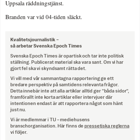
Uppsala räddningstjänst.
Branden var vid 04-tiden släckt.
Kvalitetsjournalistik –
så arbetar Svenska Epoch Times
Svenska Epoch Times är opartisk och tar inte politisk
ställning. Publicerat material ska vara sant. Om vi har
gjort fel ska vi skyndsamt rätta det.
Vi vill med vår sammantagna rapportering ge ett
bredare perspektiv på samtidens relevanta frågor.
Detta innebär inte att alla artiklar alltid ger ”båda sidor”,
framförallt inte korta artiklar eller intervjuer där
intentionen endast är att rapportera något som hänt
just nu.
Vi är medlemmar i TU – mediehusens
branschorganisation. Här finns de
pressetiska reglerna
vi följer.