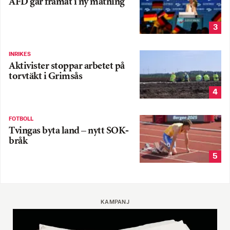
AFD går framåt i ny mätning
3
INRIKES
Aktivister stoppar arbetet på
torvtäkt i Grimsås
4
FOTBOLL
Tvingas byta land – nytt SOK-
bråk
5
KAMPANJ