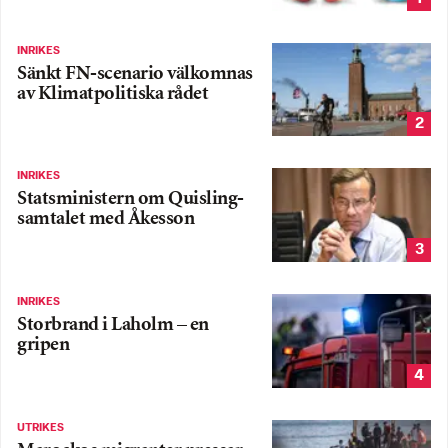
INRIKES
Sänkt FN-scenario välkomnas
av Klimatpolitiska rådet
2
INRIKES
Statsministern om Quisling-
samtalet med Åkesson
3
INRIKES
Storbrand i Laholm – en
gripen
4
UTRIKES