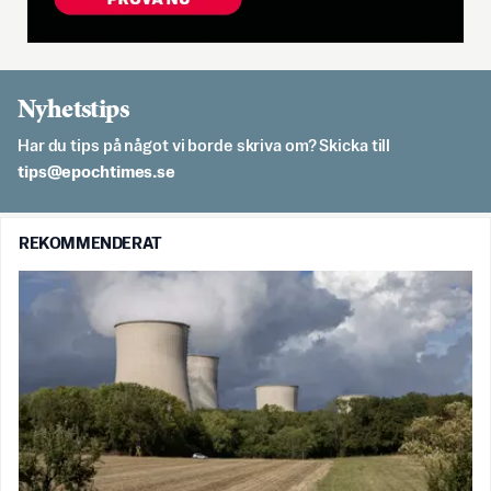
Nyhetstips
Har du tips på något vi borde skriva om? Skicka till
es.semithcope@spit
REKOMMENDERAT