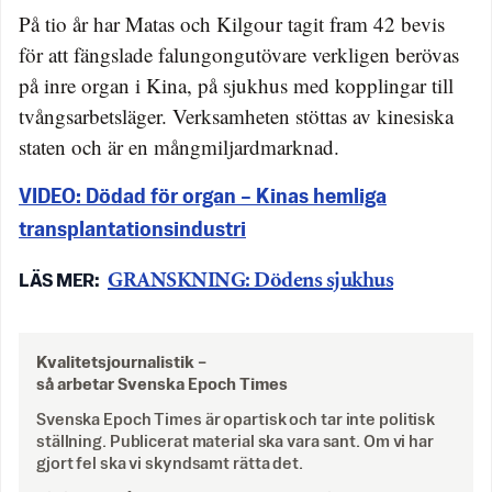
På tio år har Matas och Kilgour tagit fram 42 bevis
för att fängslade falungongutövare verkligen berövas
på inre organ i Kina, på sjukhus med kopplingar till
tvångsarbetsläger. Verksamheten stöttas av kinesiska
staten och är en mångmiljardmarknad.
VIDEO: Dödad för organ – Kinas hemliga
transplantationsindustri
GRANSKNING: Dödens sjukhus
Kvalitetsjournalistik –
så arbetar Svenska Epoch Times
Svenska Epoch Times är opartisk och tar inte politisk
ställning. Publicerat material ska vara sant. Om vi har
gjort fel ska vi skyndsamt rätta det.