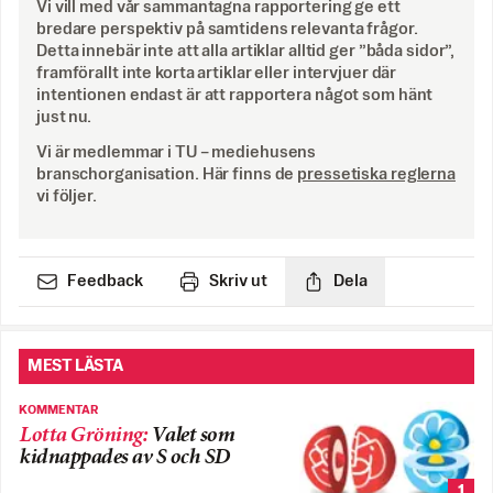
Vi vill med vår sammantagna rapportering ge ett
bredare perspektiv på samtidens relevanta frågor.
Detta innebär inte att alla artiklar alltid ger ”båda sidor”,
framförallt inte korta artiklar eller intervjuer där
intentionen endast är att rapportera något som hänt
just nu.
Vi är medlemmar i TU – mediehusens
branschorganisation. Här finns de
pressetiska reglerna
vi följer.
Feedback
Skriv ut
Dela
MEST LÄSTA
KOMMENTAR
Lotta Gröning
:
Valet som
kidnappades av S och SD
1