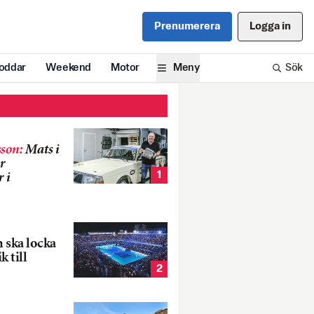
Prenumerera
Logga in
oddar
Weekend
Motor
Meny
Sök
son
:
Mats i
r
1
 i
 ska locka
k till
2