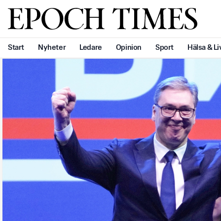
Svenska Epoch Times
Start
Nyheter
Ledare
Opinion
Sport
Hälsa & Li