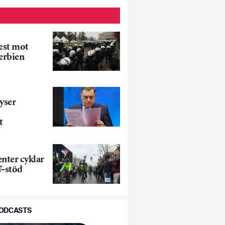
test mot
Serbien
yser
t
enter cyklar
U-stöd
PODCASTS