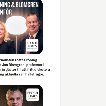
rnalisten Lotta Gröning
 Jan Blomgren, professor i
 in gäster till att fritt diskutera
ing aktuella samhällsfrågor.