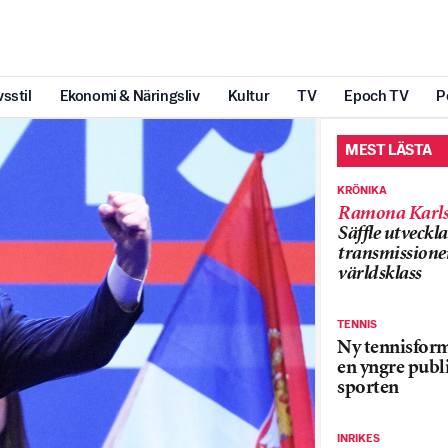
vsstil
Ekonomi & Näringsliv
Kultur
TV
Epoch TV
P
MEST LÄSTA
KRÖNIKA
Ramona Karls
Säffle utveckla
transmissioner
världsklass
TENNIS
Ny tennisform
en yngre publi
sporten
INRIKES