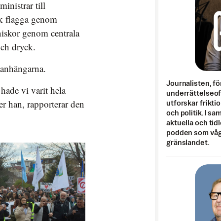
inistrar till
sk flagga genom
niskor genom centrala
och dryck.
 anhängarna.
Journalisten, fö
 hade vi varit hela
underrättelseo
r han, rapporterar den
utforskar frikti
och politik. I s
aktuella och tid
podden som vågar
gränslandet.