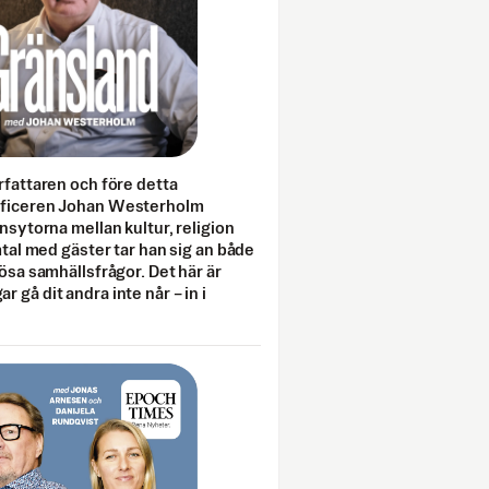
rfattaren och före detta
fficeren Johan Westerholm
onsytorna mellan kultur, religion
amtal med gäster tar han sig an både
lösa samhällsfrågor. Det här är
 gå dit andra inte når – in i