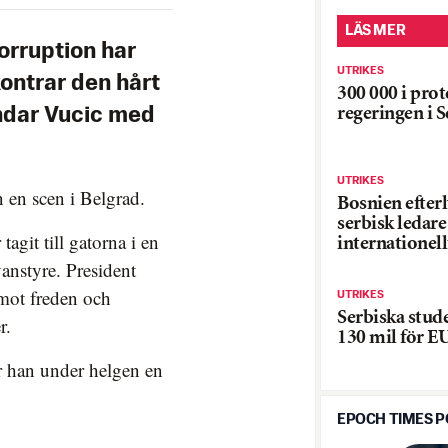
LÄS MER
orruption har
UTRIKES
kontrar den hårt
300 000 i pro
regeringen i 
ndar Vucic med
UTRIKES
n en scen i Belgrad.
Bosnien efterl
serbisk ledare
agit till gatorna i en
internationell
anstyre. President
 mot freden och
UTRIKES
Serbiska stud
r.
130 mil för E
ar han under helgen en
EPOCH TIMES 