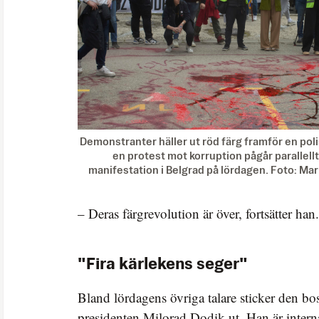
Demonstranter häller ut röd färg framför en polis
en protest mot korruption pågår parallel
manifestation i Belgrad på lördagen. Foto: Ma
– Deras färgrevolution är över, fortsätter han.
"Fira kärlekens seger"
Bland lördagens övriga talare sticker den bo
presidenten Milorad Dodik ut. Han är internati