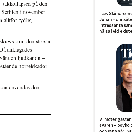
 takkollapsen på den
a Serbien i november
I Lev Skönare m
alltför tydlig
Johan Holmsäter
intressanta sa
hälsa i vid exist
skrevs som den största
. Då anklagades
nvänt en ljudkanon –
stående hörselskador
isen användes den
Vi möter gäster 
svaren – psykolo
och rena särling