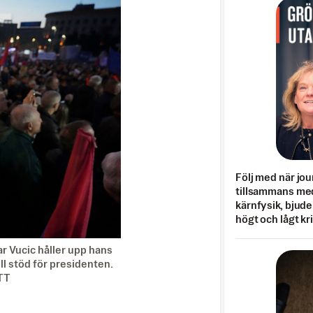
Följ med när jou
tillsammans med
kärnfysik, bjuder
högt och lågt kr
r Vucic håller upp hans
ll stöd för presidenten.
/TT