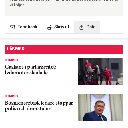
vi följer.
Feedback
Skriv ut
Dela
LÄS MER
UTRIKES
Gaskaos i parlamentet:
ledamöter skadade
UTRIKES
Bosnienserbisk ledare stoppar
polis och domstolar