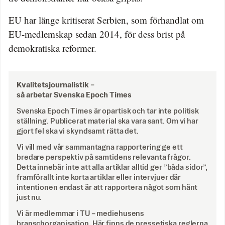
EU har länge kritiserat Serbien, som förhandlat om
EU-medlemskap sedan 2014, för dess brist på
demokratiska reformer.
Kvalitetsjournalistik –
så arbetar Svenska Epoch Times
Svenska Epoch Times är opartisk och tar inte politisk
ställning. Publicerat material ska vara sant. Om vi har
gjort fel ska vi skyndsamt rätta det.
Vi vill med vår sammantagna rapportering ge ett
bredare perspektiv på samtidens relevanta frågor.
Detta innebär inte att alla artiklar alltid ger ”båda sidor”,
framförallt inte korta artiklar eller intervjuer där
intentionen endast är att rapportera något som hänt
just nu.
Vi är medlemmar i TU – mediehusens
branschorganisation. Här finns de
pressetiska reglerna