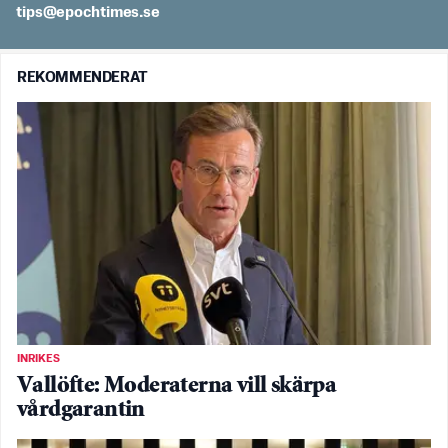
es.semithcope@spit
REKOMMENDERAT
INRIKES
Vallöfte: Moderaterna vill skärpa
vårdgarantin