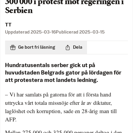
300 000 i protest mot regeringen i
Serbien
TT
Uppdaterad
2025-03-16
Publicerad
2025-03-15
Ge bort fri läsning
Dela
Hundratusentals serber gick ut på
huvudstaden Belgrads gator på lördagen för
att protestera mot landets ledning.
– Vi har samlats på gatorna för att i första hand
uttrycka vårt totala missnöje efter år av diktatur,
laglöshet och korruption, sade en 28-årig man till
AFP.
Mellan 275 000 och 325 000 personer deltog i den