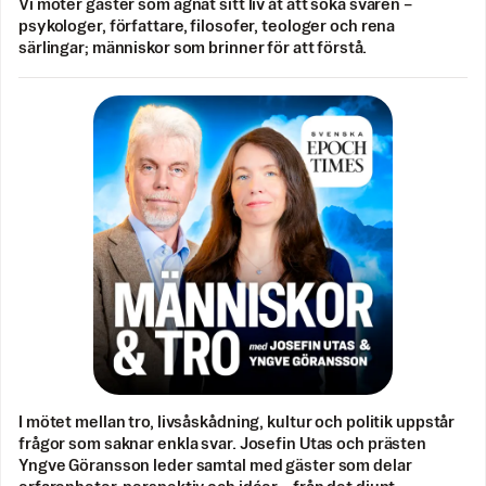
Vi möter gäster som ägnat sitt liv åt att söka svaren –
psykologer, författare, filosofer, teologer och rena
särlingar; människor som brinner för att förstå.
I mötet mellan tro, livsåskådning, kultur och politik uppstår
frågor som saknar enkla svar. Josefin Utas och prästen
Yngve Göransson leder samtal med gäster som delar