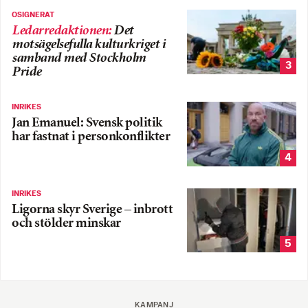
OSIGNERAT
Ledarredaktionen
:
Det
motsägelsefulla kulturkriget i
samband med Stockholm
3
Pride
INRIKES
Jan Emanuel: Svensk politik
har fastnat i personkonflikter
4
INRIKES
Ligorna skyr Sverige – inbrott
och stölder minskar
5
KAMPANJ