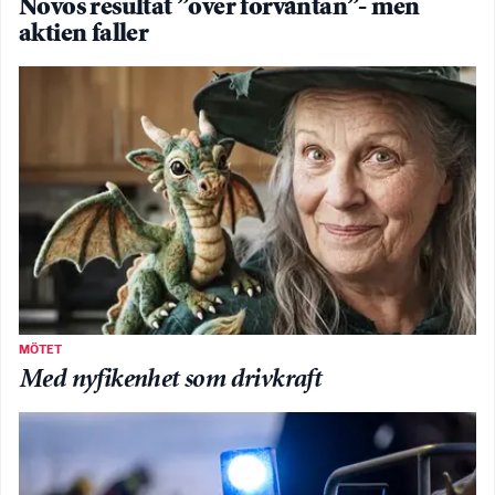
Novos resultat ”över förväntan”- men
aktien faller
MÖTET
Med nyfikenhet som drivkraft