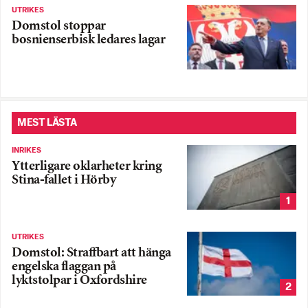
UTRIKES
Domstol stoppar
bosnienserbisk ledares lagar
MEST LÄSTA
INRIKES
Ytterligare oklarheter kring
Stina-fallet i Hörby
1
UTRIKES
Domstol: Straffbart att hänga
engelska flaggan på
lyktstolpar i Oxfordshire
2