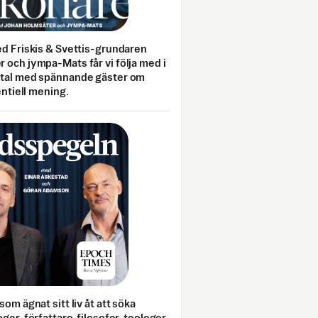
ed Friskis & Svettis-grundaren
 och jympa-Mats får vi följa med i
mtal med spännande gäster om
entiell mening.
som ägnat sitt liv åt att söka