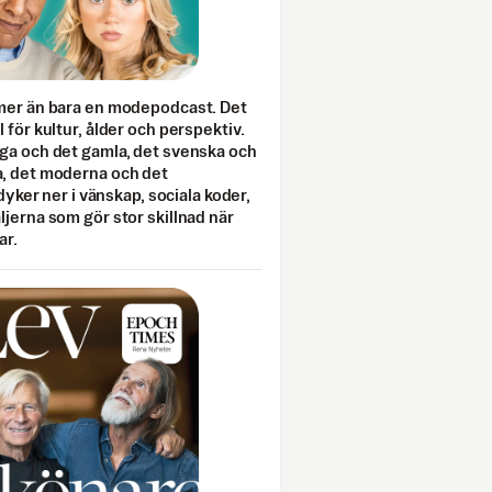
mer än bara en modepodcast. Det
 för kultur, ålder och perspektiv.
ga och det gamla, det svenska och
, det moderna och det
 dyker ner i vänskap, sociala koder,
jerna som gör stor skillnad när
ar.