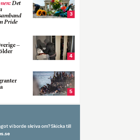
onen
:
Det
a
3
i samband
m Pride
verige –
ölder
4
ranter
a
5
got vi borde skriva om? Skicka till
spit