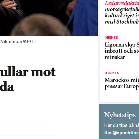
Ledarredakti
motsägelsefull
kulturkriget 
med Stockhol
INRIKES
e Nikhinson/AP/TT
Ligorna skyr S
inbrott och st
minskar
ullar mot
UTRIKES
Marockos mig
da
pressar Europ
Nyhetstips
Har du tips på nå
es.semithcope@