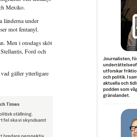
och Mexiko.
a länderna under
tser mot fentanyl.
kan. Men i onsdags sköt
Stellantis, Ford och
Journalisten, fö
underrättelseo
utforskar frikti
ad gäller ytterligare
och politik. I s
aktuella och tid
podden som vågar
gränslandet.
och Times
itisk ställning.
rt fel ska vi skyndsamt
tt bredare perspektiv