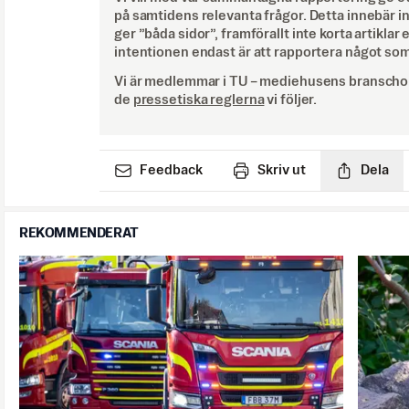
på samtidens relevanta frågor. Detta innebär inte 
ger ”båda sidor”, framförallt inte korta artiklar 
intentionen endast är att rapportera något som
Vi är medlemmar i TU – mediehusens branschor
de
pressetiska reglerna
vi följer.
Feedback
Skriv ut
Dela
REKOMMENDERAT