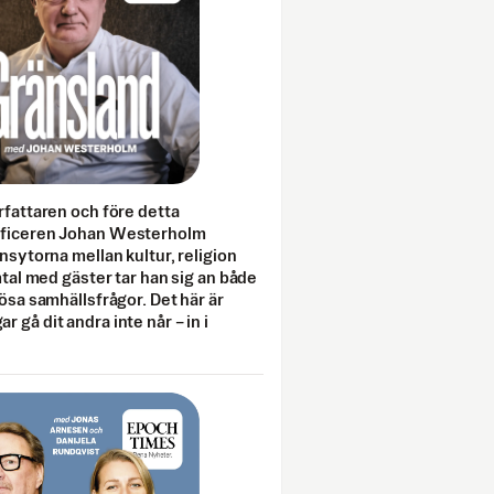
rfattaren och före detta
fficeren Johan Westerholm
onsytorna mellan kultur, religion
amtal med gäster tar han sig an både
lösa samhällsfrågor. Det här är
 gå dit andra inte når – in i