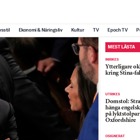
vsstil
Ekonomi & Näringsliv
Kultur
TV
Epoch TV
P
MEST LÄSTA
INRIKES
Ytterligare ok
kring Stina-fa
UTRIKES
Domstol: Straf
hänga engelsk
på lyktstolpar 
Oxfordshire
OSIGNERAT