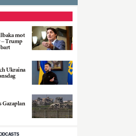
illbaka mot
r – Trump
bart
ch Ukraina
 onsdag
s Gazaplan
PODCASTS