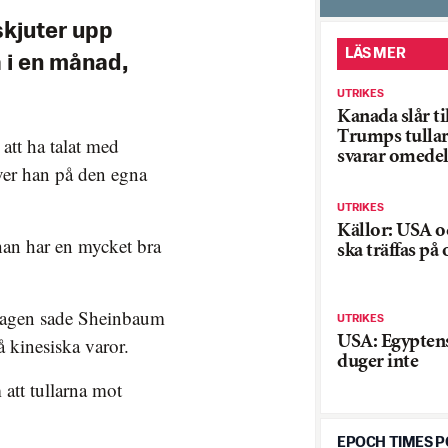
kjuter upp
LÄS MER
 i en månad,
UTRIKES
Kanada slår t
Trumps tulla
att ha talat med
svarar omedel
ver han på den egna
UTRIKES
Källor: USA o
han har en mycket bra
ska träffas på
sdagen sade Sheinbaum
UTRIKES
USA: Egypten
å kinesiska varor.
duger inte
att tullarna mot
EPOCH TIMES 