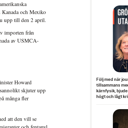
amerikanska
ed Kanada och Mexiko
upp till den 2 april.
av importen från
Kanada av USMCA-
Följ med när jou
inister Howard
tillsammans med
sannolikt skjuter upp
kärnfysik, bjuder
högt och lågt kr
på många fler
d att den vill se
 migranter och fentanyl