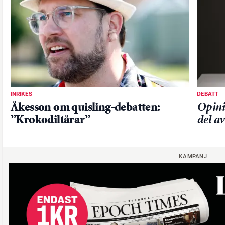
INRIKES
DEBATT
Åkesson om quisling-debatten:
Opini
”Krokodiltårar”
del a
KAMPANJ