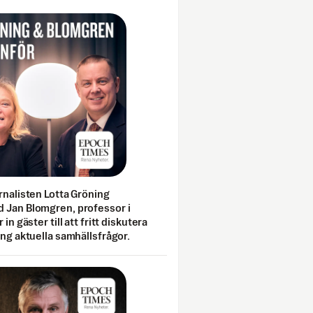
rnalisten Lotta Gröning
 Jan Blomgren, professor i
 in gäster till att fritt diskutera
ing aktuella samhällsfrågor.