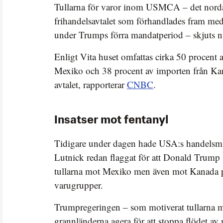
Tullarna för varor inom USMCA – det nord
frihandelsavtalet som förhandlades fram m
under Trumps förra mandatperiod – skjuts nu 
Enligt Vita huset omfattas cirka 50 procent 
Mexiko och 38 procent av importen från 
avtalet, rapporterar
CNBC
.
Insatser mot fentanyl
Tidigare under dagen hade USA:s handelsm
Lutnick redan flaggat för att Donald Trump 
tullarna mot Mexiko men även mot Kanada 
varugrupper.
Trumpregeringen – som motiverat tullarna me
grannländerna agera för att stoppa flödet av