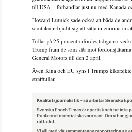
till USA – förhandlar just nu med Kanada 
Howard Lutnick sade också att båda de andr
samtalen erbjudit sig att sätta in enorma insa
Tullar på 25 procent infördes tidigare i vec
Trump fram de som slår mot fordonsjättarna 
General Motors till den 2 april.
Även Kina och EU syns i Trumps kikarsikte v
strafftullar.
Kvalitetsjournalistik –
så arbetar Svenska Ep
Svenska Epoch Times är opartisk och tar inte pol
Publicerat material ska vara sant. Om vi har gjo
rätta det.
Vi vill med vår sammantagna rapportering ge e