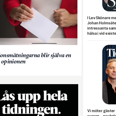
I Lev Skönare m
Johan Holmsäter
intressanta sa
hälsa i vid exist
onsmätningarna blir själva en
v opinionen
Vi möter gäster 