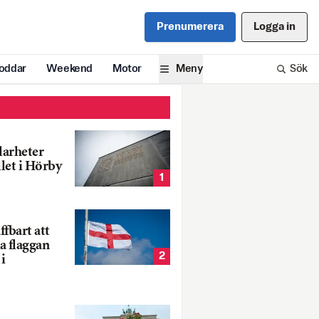
Prenumerera
Logga in
oddar
Weekend
Motor
Meny
Sök
larheter
llet i Hörby
1
fbart att
a flaggan
2
i