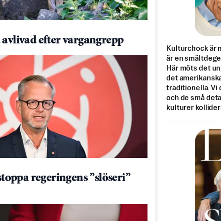
 avlivad efter vargangrepp
Kulturchock är 
är en smältdegel
Här möts det un
det amerikanska
traditionella. Vi
och de små detal
kulturer kollider
 stoppa regeringens ”slöseri”