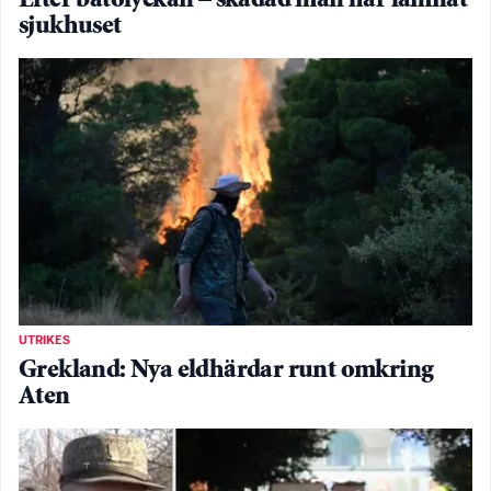
Efter båtolyckan – skadad man har lämnat
sjukhuset
UTRIKES
Grekland: Nya eldhärdar runt omkring
Aten