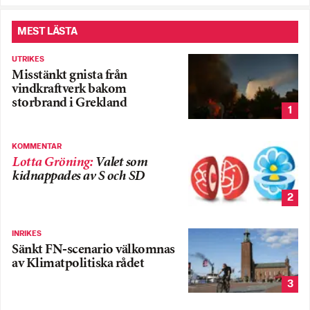
MEST LÄSTA
UTRIKES
Misstänkt gnista från
vindkraftverk bakom
storbrand i Grekland
1
KOMMENTAR
Lotta Gröning
:
Valet som
kidnappades av S och SD
2
INRIKES
Sänkt FN-scenario välkomnas
av Klimatpolitiska rådet
3