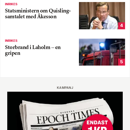
INRIKES
Statsministern om Quisling-
samtalet med Åkesson
4
INRIKES
Storbrand i Laholm – en
gripen
5
KAMPANJ