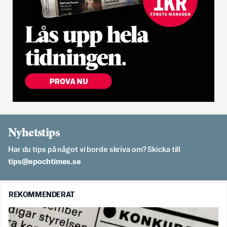
Nyhetstips
Har du tips på något vi borde skriva om? Skicka till
es.semithcope@spit
REKOMMENDERAT