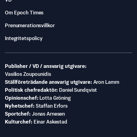
VD
Om Epoch Times
Prenumerationsvillkor
Integritetspolicy
Publisher / VD / ansvarig utgivare
Vasilios Zoupounidis
Ställföreträdande ansvarig utgivare
Aron Lamm
Politisk chefredaktör
Daniel Sundqvist
Opinionschef
Lotta Gröning
Nyhetschef
Staffan Erfors
Sportchef
Jonas Arnesen
Kulturchef
Einar Askestad