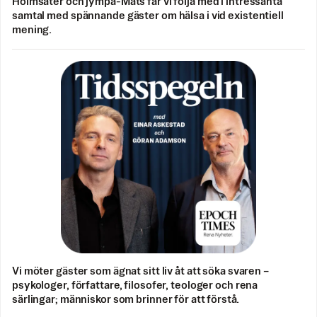
Holmsäter och jympa-Mats får vi följa med i intressanta
samtal med spännande gäster om hälsa i vid existentiell
mening.
Vi möter gäster som ägnat sitt liv åt att söka svaren –
psykologer, författare, filosofer, teologer och rena
särlingar; människor som brinner för att förstå.