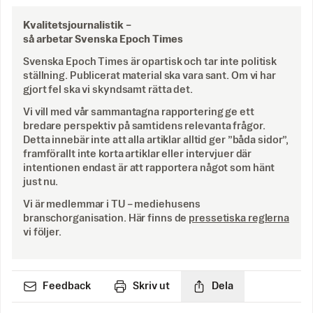
Kvalitetsjournalistik –
så arbetar Svenska Epoch Times
Svenska Epoch Times är opartisk och tar inte politisk
ställning. Publicerat material ska vara sant. Om vi har
gjort fel ska vi skyndsamt rätta det.
Vi vill med vår sammantagna rapportering ge ett
bredare perspektiv på samtidens relevanta frågor.
Detta innebär inte att alla artiklar alltid ger ”båda sidor”,
framförallt inte korta artiklar eller intervjuer där
intentionen endast är att rapportera något som hänt
just nu.
Vi är medlemmar i TU – mediehusens
branschorganisation. Här finns de
pressetiska reglerna
vi följer.
Feedback
Skriv ut
Dela