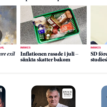
AHL
INRIKES
INRIKES
nre exil
Inflationen rasade i juli –
SD före
sänkta skatter bakom
studies