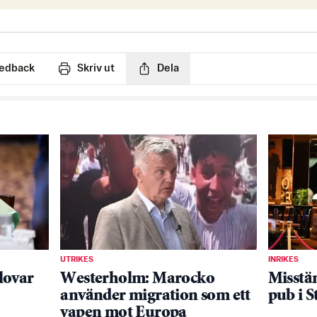
edback
Skriv ut
Dela
UTRIKES
INRIKES
lovar
Westerholm: Marocko
Misstän
använder migration som ett
pub i 
vapen mot Europa