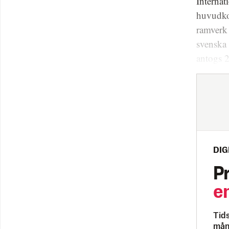
Interna
huvudko
ramverk 
svenska 
antogs 
DIG
P
e
Tids
måna