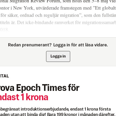
tional Migration Review Forum, som hölls den 5–8 maj vi
ntor i New York, utvärderade framstegen med ”Ett globalt
för säker, ordnad och reguljär migration”, som den fullstä
titeln är. Det icke-bindande ramverket för migrationssamar
2018.
Redan prenumerant?
Logga in för att läsa vidare.
Logga in
ITAL
rova Epoch Times för
ndast 1 krona
begränsat introduktionserbjudande, endast 1 krona första
den utan att binda dig! Bara 199 kronor i månaden därefter.