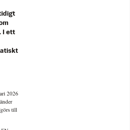
idigt
som
I ett
atiskt
uari 2026
länder
görs till