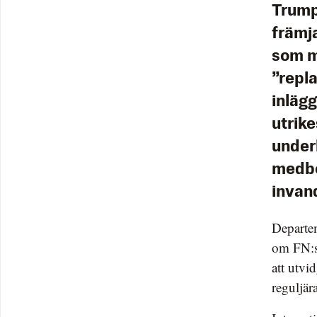
Trumps
främj
som m
”repla
inläg
utrik
underl
medbo
invand
Departem
om FN:s 
att utvi
reguljär