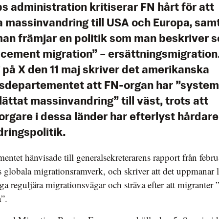
 administration kritiserar FN hårt för att
a massinvandring till USA och Europa, samt
an främjar en politik som man beskriver 
cement migration” – ersättningsmigration. 
g på X den 11 maj skriver det amerikanska
esdepartementet att FN-organ har ”system
ättat massinvandring” till väst, trots att
rgare i dessa länder har efterlyst hårdare
ringspolitik.
entet hänvisade till generalsekreterarens rapport från febr
globala migrationsramverk, och skriver att det uppmanar 
dga reguljära migrationsvägar och sträva efter att migranter ”
a”.