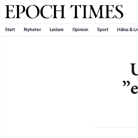
Svenska Epoch Times
Start
Nyheter
Ledare
Opinion
Sport
Hälsa & Li
U
”e