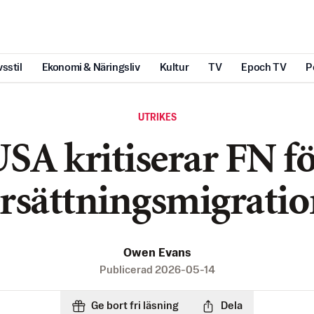
vsstil
Ekonomi & Näringsliv
Kultur
TV
Epoch TV
P
UTRIKES
SA kritiserar FN f
rsättningsmigrati
Owen Evans
Publicerad
2026-05-14
Ge bort fri läsning
Dela