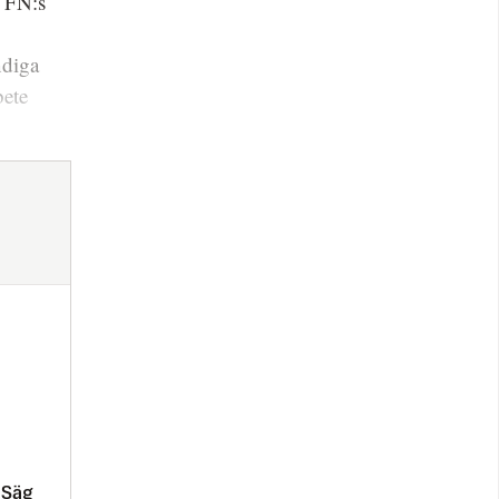
d FN:s
ndiga
bete
 Säg