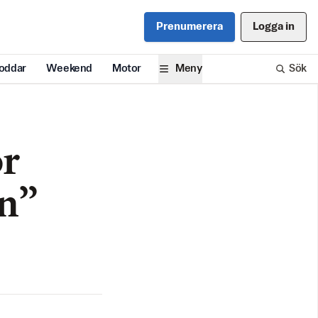
Prenumerera
Logga in
oddar
Weekend
Motor
Meny
Sök
ör
on”