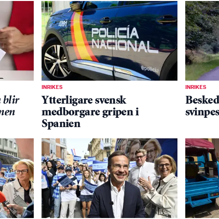
INRIKES
INRIKES
blir
Ytterligare svensk
Besked
onen
medborgare gripen i
svinpes
Spanien