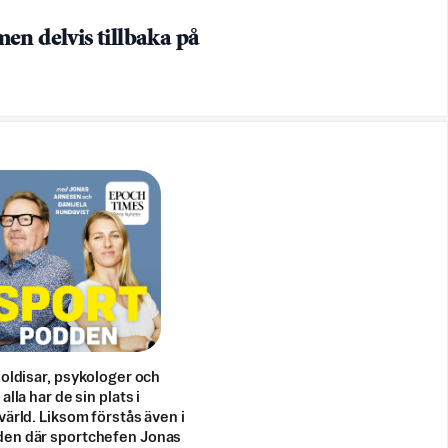
en delvis tillbaka på
doldisar, psykologer och
alla har de sin plats i
värld. Liksom förstås även i
en där sportchefen Jonas