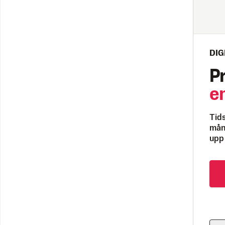
DIG
P
e
Tids
måna
upp 