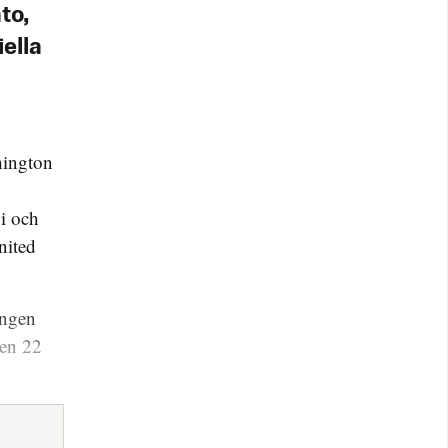
to,
ella
hington
gi och
nited
ången
den 22