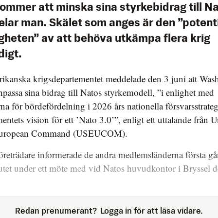
ommer att minska sina styrkebidrag till Na
lar man. Skälet som anges är den ”potenti
igheten” av att behöva utkämpa flera krig
digt.
rikanska krigsdepartementet meddelade den 3 juni att Was
npassa sina bidrag till Natos styrkemodell, ”i enlighet med
erna för bördefördelning i 2026 års nationella försvarsstrate
entets vision för ett ’Nato 3.0’”, enligt ett uttalande från U
 European Command (USEUCOM).
öreträdare informerade de andra medlemsländerna första g
utet under ett möte med vid Natos huvudkontor i Bryssel 
Redan prenumerant?
Logga in för att läsa vidare.