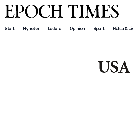
Svenska Epoch Times
Start
Nyheter
Ledare
Opinion
Sport
Hälsa & Li
USA 