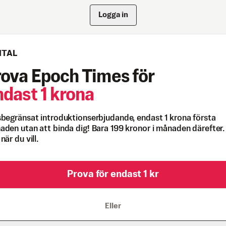
Logga in
ITAL
rova Epoch Times för
ndast 1 krona
begränsat introduktionserbjudande, endast 1 krona första
den utan att binda dig! Bara 199 kronor i månaden därefter.
när du vill.
Prova för endast 1 kr
Eller