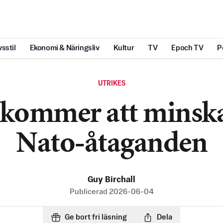
vsstil
Ekonomi & Näringsliv
Kultur
TV
Epoch TV
P
UTRIKES
kommer att minska
Nato-åtaganden
Guy Birchall
Publicerad
2026-06-04
Ge bort fri läsning
Dela