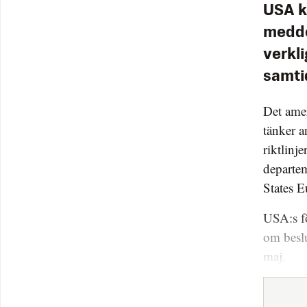
USA k
medde
verkl
samti
Det ame
tänker a
riktlinj
departem
States
USA:s f
om besl
maj.