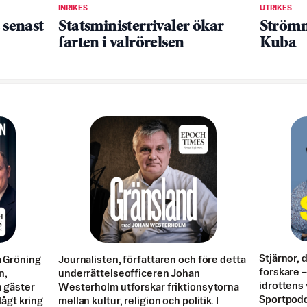
INRIKES
UTRIKES
 senast
Statsministerrivaler ökar
Strömm
farten i valrörelsen
Kuba
Stjärnor, 
a Gröning
Journalisten, författaren och före detta
forskare – 
n,
underrättelseofficeren Johan
idrottens 
n gäster
Westerholm utforskar friktionsytorna
Sportpodd
 lågt kring
mellan kultur, religion och politik. I