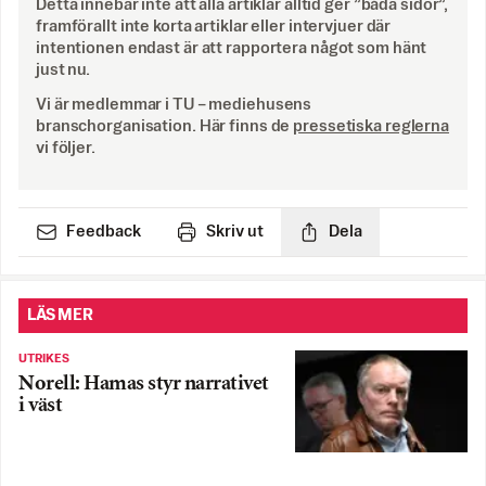
Detta innebär inte att alla artiklar alltid ger ”båda sidor”,
framförallt inte korta artiklar eller intervjuer där
intentionen endast är att rapportera något som hänt
just nu.
Vi är medlemmar i TU – mediehusens
branschorganisation. Här finns de
pressetiska reglerna
vi följer.
Feedback
Skriv ut
Dela
LÄS MER
UTRIKES
Norell: Hamas styr narrativet
i väst