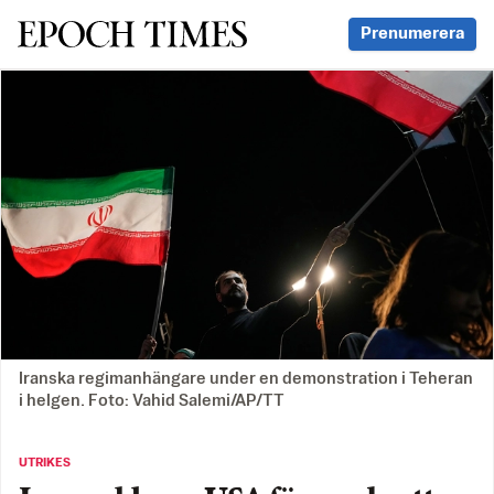
Svenska Epoch Times
Prenumerera
Iranska regimanhängare under en demonstration i Teheran
i helgen. Foto: Vahid Salemi/AP/TT
UTRIKES