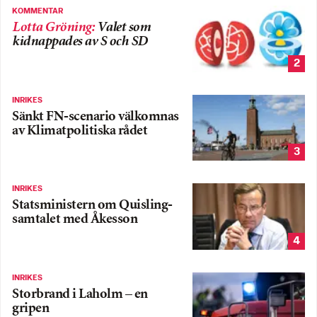
KOMMENTAR
Lotta Gröning
:
Valet som
kidnappades av S och SD
2
INRIKES
Sänkt FN-scenario välkomnas
av Klimatpolitiska rådet
3
INRIKES
Statsministern om Quisling-
samtalet med Åkesson
4
INRIKES
Storbrand i Laholm – en
gripen