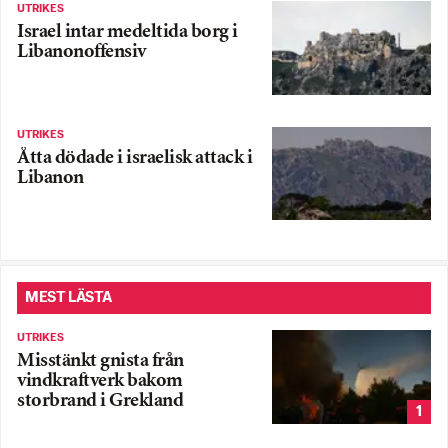
UTRIKES
Israel intar medeltida borg i
Libanonoffensiv
UTRIKES
Åtta dödade i israelisk attack i
Libanon
MEST LÄSTA
UTRIKES
Misstänkt gnista från
vindkraftverk bakom
storbrand i Grekland
1