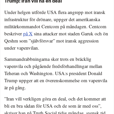
Trump: Iran vill ha en deal
Under helgen utförde USA flera angrepp mot iransk
infrastruktur för drönare, uppger det amerikanska
militärkommandot Centcom på måndagen. Centcom
beskriver
på X
sina attacker mot staden Garuk och ön
Qeshm som ”självförsvar” mot iransk aggression
under vapenvilan.
Sammandrabbningarna sker trots en bräcklig
vapenvila och pågående fredsförhandlingar mellan
Teheran och Washington. USA:s president Donald
Trump uppger att en överenskommelse om vapenvila
är på gång.
”Iran vill verkligen göra en deal, och det kommer att
bli en bra sådan för USA och de som är med oss”,
skriver han på Truth Social tidig måndag, svensk tid.