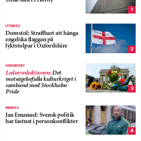
Stina-fallet i Hörby
1
UTRIKES
Domstol: Straffbart att hänga
engelska flaggan på
lyktstolpar i Oxfordshire
2
OSIGNERAT
Ledarredaktionen
:
Det
motsägelsefulla kulturkriget i
samband med Stockholm
3
Pride
INRIKES
Jan Emanuel: Svensk politik
har fastnat i personkonflikter
4