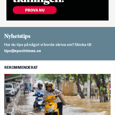
Nyhetstips
Har du tips på något vi borde skriva om? Skicka till
es.semithcope@spit
REKOMMENDERAT