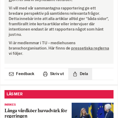
Vi vill med vår sammantagna rapportering ge ett
bredare perspektiv på samtidens relevanta frågor.
Detta innebär inte att alla artiklar alltid ger ”båda sidor”,
framförallt inte korta artiklar eller intervjuer där
intentionen endast är att rapportera något som hänt
just nu.
Vi är medlemmar i TU – mediehusens
branschorganisation. Här finns de
pressetiska reglerna
vi följer.
Feedback
Skriv ut
Dela
LÄS MER
INRIKES
Långa vårdköer huvudvärk för
regeringen